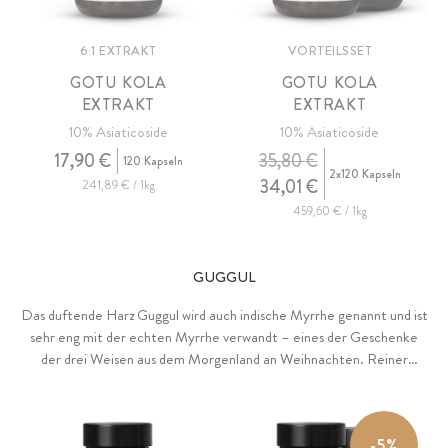
6:1 EXTRAKT
VORTEILSSET
GOTU KOLA
GOTU KOLA
EXTRAKT
EXTRAKT
10% Asiaticoside
10% Asiaticoside
17,90 €
35,80 €
120 Kapseln
2x120 Kapseln
34,01 €
241,89 € / 1kg
459,60 € / 1kg
GUGGUL
Das duftende Harz Guggul wird auch indische Myrrhe genannt und ist
sehr eng mit der echten Myrrhe verwandt – eines der Geschenke
der drei Weisen aus dem Morgenland an Weihnachten. Reiner
Guggul-Extrakt mit einem standardisierten Gehalt von 10%
Guggulsteronen. Gewonnen mittels Wasserextraktion. Ohne
Zusätze, vegan.
-5%