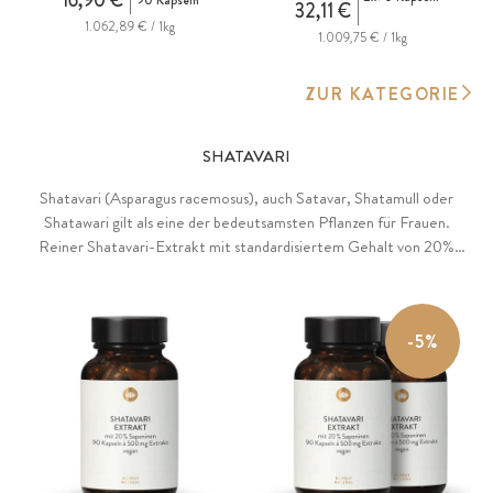
16,90 €
90 Kapseln
32,11 €
1.062,89 € / 1kg
1.009,75 € / 1kg
ZUR KATEGORIE
SHATAVARI
Shatavari (Asparagus racemosus), auch Satavar, Shatamull oder
Shatawari gilt als eine der bedeutsamsten Pflanzen für Frauen.
Reiner Shatavari-Extrakt mit standardisiertem Gehalt von 20%
Saponinen, gewonnen mittels Wasser-Extraktion im
Extraktionsverhältnis von 10:1. Ohne jedwede Zusätze, vegan.
-5%