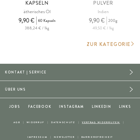
KAPSELN
PULVER
ätherisches Öl
Indien
9,90 €
9,90 €
60 Kapseln
200g
388,24 € / 1kg
49,50 € / 1kg
ZUR KATEGORIE
KONTAKT | SERVICE
ÜBER UNS
JOBS
FACEBOOK
INSTAGRAM
LINKEDIN
LINKS
AGB
WIDERRUF
DATENSCHUTZ
VERTRAG WIDERRUFEN
IMPRESSUM
NEWSLETTER
BARRIEREFREIHEIT