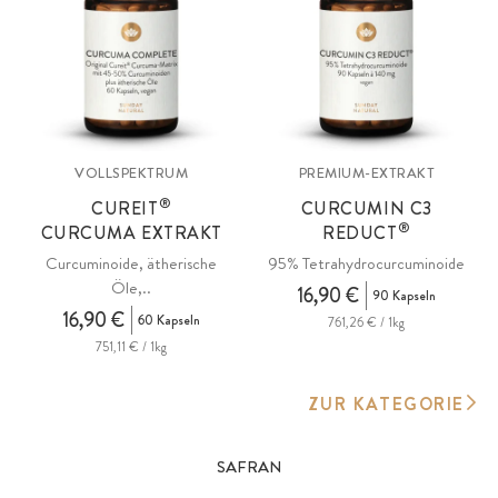
VOLLSPEKTRUM
PREMIUM-EXTRAKT
®
CUREIT
CURCUMIN C3
®
CURCUMA EXTRAKT
REDUCT
Curcuminoide, ätherische
95% Tetrahydrocurcuminoide
Öle,..
16,90 €
90 Kapseln
16,90 €
60 Kapseln
761,26 € / 1kg
751,11 € / 1kg
ZUR KATEGORIE
SAFRAN