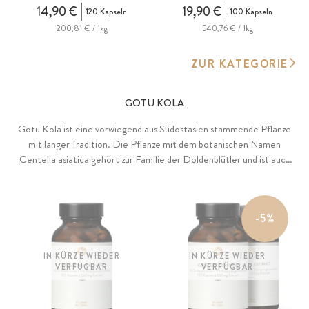
14,90 €
19,90 €
120 Kapseln
100 Kapseln
200,81 € / 1kg
540,76 € / 1kg
ZUR KATEGORIE
GOTU KOLA
Gotu Kola ist eine vorwiegend aus Südostasien stammende Pflanze
mit langer Tradition. Die Pflanze mit dem botanischen Namen
Centella asiatica gehört zur Familie der Doldenblütler und ist auch
unter den Namen Indischer Wassernabel bzw. Tigergras geläufig.
Gotu Kola besitzt eine Vielzahl an Inhaltsstoffen, darunter vor allem
wertvolle Terpenoide. Reiner Gotu-Kola-Extrakt mit
-5%
standardisiertem Gehalt von 10% Asiaticosiden und 5 %
Triterpenglycosiden, gewonnen mittels Wasserextraktion im
Extraktionsverhältnis von 6:1. Ohne jedwede Zusätze, vegan.
IN KÜRZE WIEDER
IN KÜRZE WIEDER
VERFÜGBAR
VERFÜGBAR