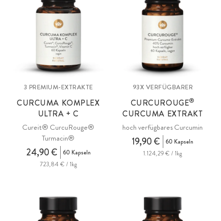
3 PREMIUM-EXTRAKTE
93X VERFÜGBARER
®
CURCUMA KOMPLEX
CURCUROUGE
ULTRA + C
CURCUMA EXTRAKT
Cureit® CurcuRouge®
hoch verfügbares Curcumin
Turmacin®
19,90 €
60 Kapseln
24,90 €
60 Kapseln
1.124,29 € / 1kg
723,84 € / 1kg