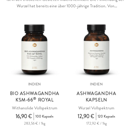
Wurzel hat bereits eine über 1000-jährige Tradition. Von
besonderem Interesse sind dabei die speziell in der Wurzel
enthaltenen Withanolide.
INDIEN
INDIEN
BIO ASHWAGANDHA
ASHWAGANDHA
®
KSM
-66
ROYAL
KAPSELN
Withanolide Vollspektrum
Wurzel Vollspektrum
16,90 €
12,90 €
100 Kapseln
120 Kapseln
283,56 € / 1kg
172,92 € / 1kg