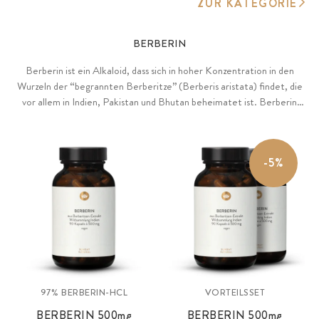
ZUR KATEGORIE
BERBERIN
Berberin ist ein Alkaloid, dass sich in hoher Konzentration in den
Wurzeln der “begrannten Berberitze” (Berberis aristata) findet, die
vor allem in Indien, Pakistan und Bhutan beheimatet ist. Berberin
blickt auf eine lange Anwendungstradition in der indischen,
chinesischen und auch europäischen Pflanzenkunde zurück.
-5%
97% BERBERIN-HCL
VORTEILSSET
BERBERIN 500
mg
BERBERIN 500
mg