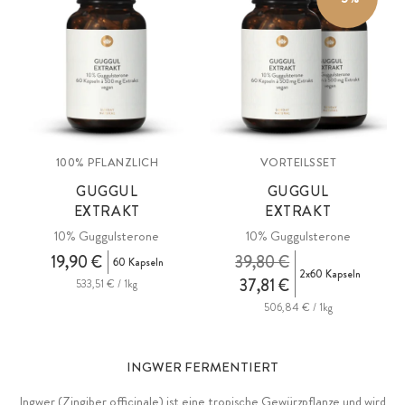
100% PFLANZLICH
VORTEILSSET
GUGGUL
GUGGUL
EXTRAKT
EXTRAKT
10% Guggulsterone
10% Guggulsterone
19,90 €
39,80 €
60 Kapseln
2x60 Kapseln
37,81 €
533,51 € / 1kg
506,84 € / 1kg
INGWER FERMENTIERT
Ingwer (Zingiber officinale) ist eine tropische Gewürzpflanze und wird