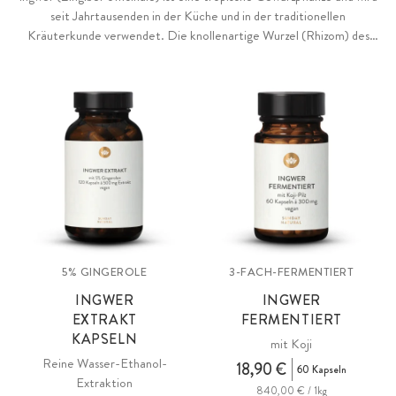
seit Jahrtausenden in der Küche und in der traditionellen
Kräuterkunde verwendet. Die knollenartige Wurzel (Rhizom) des
Ingwers enthält zahlreiche interessante Pflanzenstoffe, darunter
wertvolle Gingerole, die für die vielseitigen Eigenschaften und den
typischen Geschmack der Knolle verantwortlich sind.
5% GINGEROLE
3-FACH-FERMENTIERT
INGWER
INGWER
EXTRAKT
FERMENTIERT
KAPSELN
mit Koji
Reine Wasser-Ethanol-
18,90 €
60 Kapseln
Extraktion
840,00 € / 1kg