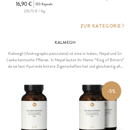
16,90 €
120 Kapseln
236,70 € / 1kg
ZUR KATEGORIE
KALMEGH
Kalmegh (Andrographis paniculata) ist eine in Indien, Nepal und Sri
Lanka heimische Pflanze. In Nepal lautet ihr Name “King of Bitters”
da sie laut Ayurveda bittere Eigenschaften hat und gleichzeitig alle
anderen Geschmacksrichtungen harmonisch ausbalanciert. Kalmegh
enthält eine ganze Reihe spezieller sekundärer Pflanzenstoffe.
-5%