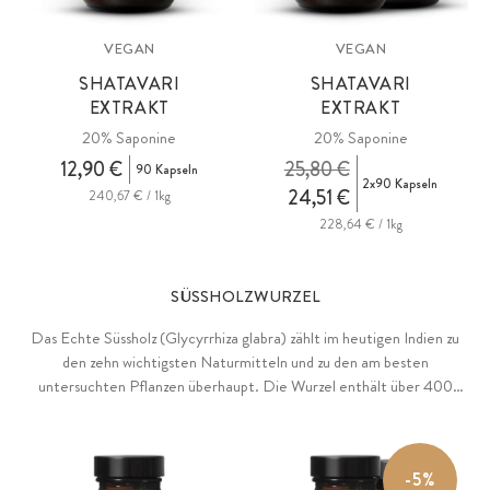
VEGAN
VEGAN
SHATAVARI
SHATAVARI
EXTRAKT
EXTRAKT
20% Saponine
20% Saponine
12,90 €
25,80 €
90 Kapseln
2x90 Kapseln
24,51 €
240,67 € / 1kg
228,64 € / 1kg
SÜSSHOLZWURZEL
Das Echte Süssholz (Glycyrrhiza glabra) zählt im heutigen Indien zu
den zehn wichtigsten Naturmitteln und zu den am besten
untersuchten Pflanzen überhaupt. Die Wurzel enthält über 400
bioaktive Stoffe, darunter mehr als 20 Triterpen-Saponine und über
300 Flavonoide. 2012 wurde das Süßholz von einem Gremium der
Universität Würzburg zur Arzneipflanze des Jahres gewählt. Einer der
-5%
wichtigsten Inhaltsstoffe des Süßholzes ist das Saponin Glycyrrhizin,