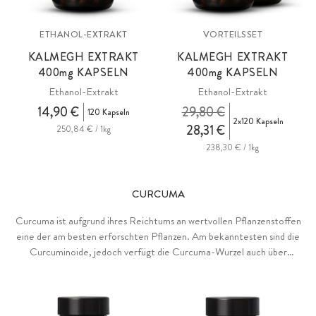
ETHANOL-EXTRAKT
VORTEILSSET
KALMEGH EXTRAKT
KALMEGH EXTRAKT
400
mg
KAPSELN
400
mg
KAPSELN
Ethanol-Extrakt
Ethanol-Extrakt
14,90 €
29,80 €
120 Kapseln
2x120 Kapseln
28,31 €
250,84 € / 1kg
238,30 € / 1kg
CURCUMA
Curcuma ist aufgrund ihres Reichtums an wertvollen Pflanzenstoffen
eine der am besten erforschten Pflanzen. Am bekanntesten sind die
Curcuminoide, jedoch verfügt die Curcuma-Wurzel auch über
weitere interessante Inhaltsstoffe wie Turmerosaccharide und
ätherische Öle. Um diese Synergie zu erhalten, kombinieren wir
verschiedene Premium-Extrakte und hochwertige Curcuma-Pulver.