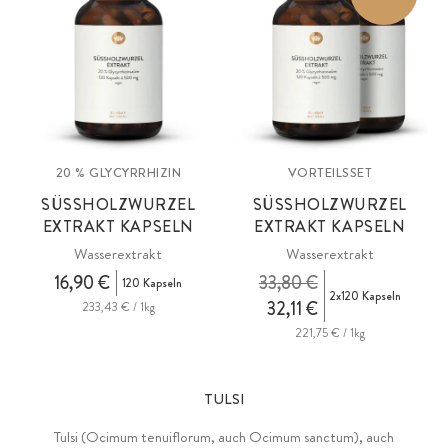
das derzeit intensiv erforscht wird.
20 % GLYCYRRHIZIN
VORTEILSSET
SÜSSHOLZWURZEL
SÜSSHOLZWURZEL
EXTRAKT KAPSELN
EXTRAKT KAPSELN
Wasserextrakt
Wasserextrakt
16,90 €
33,80 €
120 Kapseln
2x120 Kapseln
32,11 €
233,43 € / 1kg
221,75 € / 1kg
TULSI
Tulsi (Ocimum tenuiflorum, auch Ocimum sanctum), auch