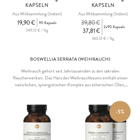
KAPSELN
KAPSELN
Aus Wildsammlung (Indien)
Aus Wildsammlung (Indien)
19,90 €
39,80 €
90 Kapseln
2x90 Kapseln
37,81 €
349,12 € / 1kg
663,33 € / 1kg
BOSWELLIA SERRATA (WEIHRAUCH)
Weihrauch gehört seit Jahrtausenden zu den sakralen
Räucherwerken. Das Harz des Weihrauchbaums enthält einen
natürlichen, synergistischen Komplex aus ätherischen Ölen,
Polysacchariden und speziellen Harzsäuren (Boswelliasäuren) und
dient als Wundflüssigkeit der Rinde, mit dem der Baum Verletzungen
an Stamm und Ästen versiegelt.
-5%