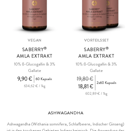
Füllstoff Akazienfaser aus nachhaltigem Anbau, vegan.
VEGAN
VORTEILSSET
®
®
SABERRY
SABERRY
AMLA EXTRAKT
AMLA EXTRAKT
10% ß-Glucogallin & 3%
10% ß-Glucogallin & 3%
Gallate
Gallate
9,90 €
19,80 €
60 Kapseln
2x60 Kapseln
18,81 €
634,62 € / 1kg
602,89 € / 1kg
ASHWAGANDHA
Ashwagandha (Withania somnifera, Schlafbeere, Indischer Ginseng)
ist in den trockenen Gebieten Indiens heimisch. Die Anwendung der