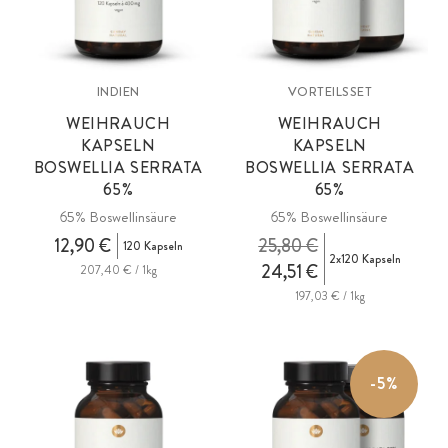
INDIEN
VORTEILSSET
WEIHRAUCH
WEIHRAUCH
KAPSELN
KAPSELN
BOSWELLIA SERRATA
BOSWELLIA SERRATA
65%
65%
65% Boswellinsäure
65% Boswellinsäure
12,90 €
25,80 €
120 Kapseln
2x120 Kapseln
24,51 €
207,40 € / 1kg
197,03 € / 1kg
-5%