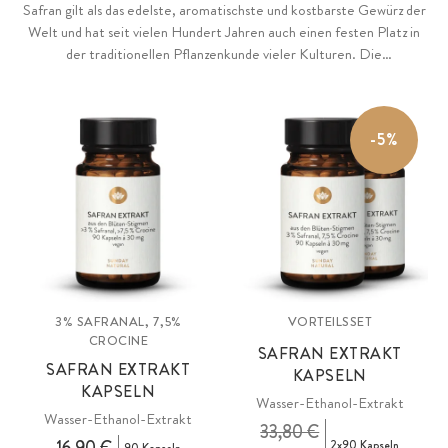
Safran gilt als das edelste, aromatischste und kostbarste Gewürz der
Welt und hat seit vielen Hundert Jahren auch einen festen Platz in
der traditionellen Pflanzenkunde vieler Kulturen. Die
phytochemische Zusammensetzung von Safran ist mittlerweile gut
untersucht und hat bisher über 150 Stoffe im Safran zutage
gefördert. Die wichtigsten sind Safranal sowie Crocine.
-5%
3% SAFRANAL, 7,5%
VORTEILSSET
CROCINE
SAFRAN EXTRAKT
SAFRAN EXTRAKT
KAPSELN
KAPSELN
Wasser-Ethanol-Extrakt
Wasser-Ethanol-Extrakt
33,80 €
2x90 Kapseln