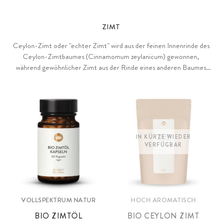
ZIMT
Ceylon-Zimt oder "echter Zimt" wird aus der feinen Innenrinde des
Ceylon-Zimtbaumes (Cinnamomum zeylanicum) gewonnen,
während gewöhnlicher Zimt aus der Rinde eines anderen Baumes
(Cassia-Zimt) hergestellt wird, und völlig andere Inhaltsstoffe
aufweist. Echter Ceylon-Zimt ist besonders reich an Pflanzenstoffen
und hoch aromatisch, mit einer einzigartig vollen, edlen Süße.
IN KÜRZE WIEDER
VERFÜGBAR
VOLLSPEKTRUM NATUR
HOCH AROMATISCH
BIO ZIMTÖL
BIO CEYLON ZIMT