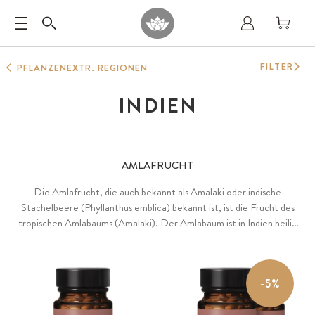
FILTER
PFLANZENEXTR. REGIONEN
INDIEN
AMLAFRUCHT
Die Amlafrucht, die auch bekannt als Amalaki oder indische
Stachelbeere (Phyllanthus emblica) bekannt ist, ist die Frucht des
tropischen Amlabaums (Amalaki). Der Amlabaum ist in Indien heilig
und wird für den reichen Flavonoid-Gehalt seiner Beeren verehrt.
Laut eines Mythos sei der Baum aus den Tropfen des Amrita, einem
Unsterblichekeitselixier der Götter, entstanden. Reiner
-5%
®
Amlafrucht-Extrakt als patentierter Rohstoff Sarberry
mit 10% ß-
glucogallin, gewonnen mittels Wasserextraktion. Mit natürlichem