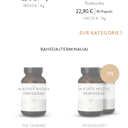
Postbiotika
189,00 € / 1kg
22,90 €
60 Kapseln
1.547,30 € / 1kg
ZUR KATEGORIE
BAHEDA (TERMINALIA)
-5%
IN KÜRZE WIEDER
IN KÜRZE WIEDER
VERFÜGBAR
VERFÜGBAR
15% TANNINE
VORTEILSSET