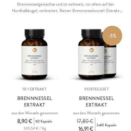
Brennnesselgewächse und ist weltweit, vor allem auf der
Nordhalbkugel, verbreitet. Reiner Brennnesselwurzel-Extrakt
(Urtica dioica folia), gewonnen mittels Wasserextraktion im
Extraktionsverhältnis von 10:1. Ohne jedwede Zusätze, vegan.
-5%
10:1 EXTRAKT
VORTEILSSET
BRENNNESSEL
BRENNNESSEL
EXTRAKT
EXTRAKT
aus den Wurzeln gewonnen
aus den Wurzeln gewonnen
8,90 €
17,80 €
60 Kapseln
2x60 Kapseln
16,91 €
240,54 € / 1kg