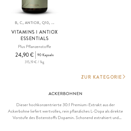
B, C, ANTIOX, Q10, ...
VITAMINS I ANTIOX
ESSENTIALS
Plus Pflanzenstoffe
24,90 €
90 Kapseln
315,19 € / 1kg
ZUR KATEGORIE
ACKERBOHNEN
Dieser hochkonzentrierte 30:1 Premium-Extrakt aus der
Ackerbohne liefert wertvolles, rein pflanzliches L-Dopa als direkte
Vorstufe des Botenstoffs Dopamin. Schonend extrahiert und
laborgeprüft, bietet die Formel maximale Wirkstoffdichte für Ihren
mentalen Antrieb in kompromissloser Clean-Label-Qualität.