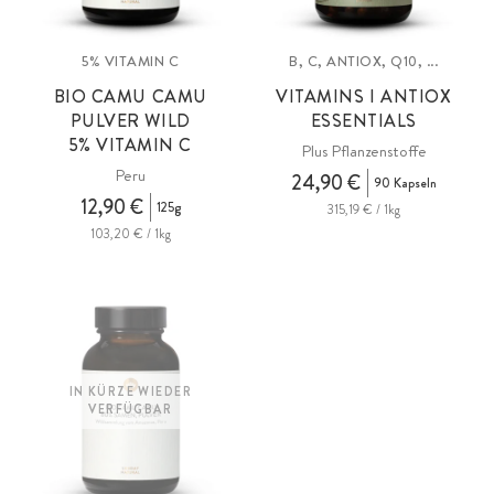
5% VITAMIN C
B, C, ANTIOX, Q10, ...
BIO CAMU CAMU
VITAMINS I ANTIOX
PULVER WILD
ESSENTIALS
5% VITAMIN C
Plus Pflanzenstoffe
Peru
24,90 €
90 Kapseln
12,90 €
125g
315,19 € / 1kg
103,20 € / 1kg
IN KÜRZE WIEDER
VERFÜGBAR