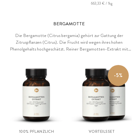
663,33 € / 1kg
BERGAMOTTE
Die Bergamotte (Citrus bergamia) gehört zur Gattung der
Zitruspflanzen (Citrus). Die Frucht wird wegen ihres hohen
Phenolgehalts hochgeschätzt. Reiner Bergamotten-Extrakt mit
standardisiertem Gehalt von 35% Flavanonen. Durch patentiertes,
lösungsmittelfreies Extraktionsverfahren aus dem Saft der
Bergamottenfrucht gewonnen. Ohne jedwede Zusätze, vegan.
-5%
100% PFLANZLICH
VORTEILSSET