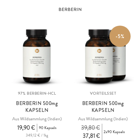
BERBERIN
-5%
97% BERBERIN-HCL
VORTEILSSET
BERBERIN 500
mg
BERBERIN 500
mg
KAPSELN
KAPSELN
Aus Wildsammlung (Indien)
Aus Wildsammlung (Indien)
19,90 €
39,80 €
90 Kapseln
2x90 Kapseln
37,81 €
349,12 € / 1kg