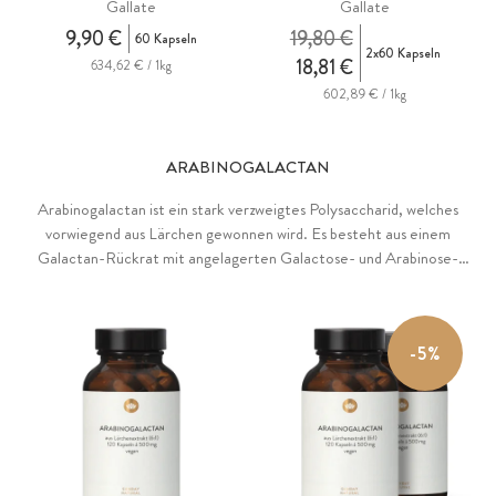
Gallate
Gallate
9,90 €
19,80 €
60 Kapseln
2x60 Kapseln
18,81 €
634,62 € / 1kg
602,89 € / 1kg
ARABINOGALACTAN
Arabinogalactan ist ein stark verzweigtes Polysaccharid, welches
vorwiegend aus Lärchen gewonnen wird. Es besteht aus einem
Galactan-Rückrat mit angelagerten Galactose- und Arabinose-
Zuckern. Arabinogalactan ist mit seinen wasserlöslichen Fasern
ballaststoffreich und enthält zudem ein wertvolles natürliches
Polyphenolspektrum.
-5%