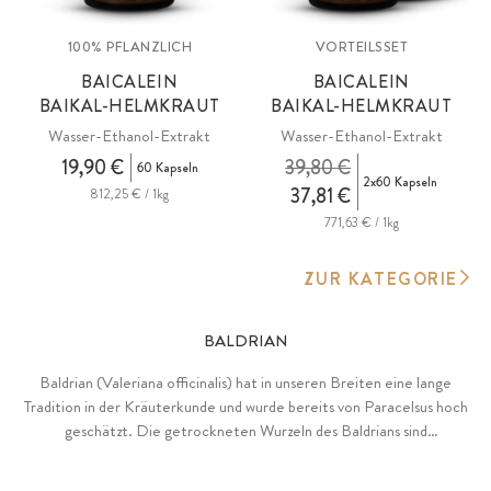
100% PFLANZLICH
VORTEILSSET
BAICALEIN
BAICALEIN
BAIKAL-HELMKRAUT
BAIKAL-HELMKRAUT
Wasser-Ethanol-Extrakt
Wasser-Ethanol-Extrakt
19,90 €
39,80 €
60 Kapseln
2x60 Kapseln
37,81 €
812,25 € / 1kg
771,63 € / 1kg
ZUR KATEGORIE
BALDRIAN
Baldrian (Valeriana officinalis) hat in unseren Breiten eine lange
Tradition in der Kräuterkunde und wurde bereits von Paracelsus hoch
geschätzt. Die getrockneten Wurzeln des Baldrians sind
insbesondere reich an dem natürlichen Geruchsstoff Valepotriaten,
welcher für den charakteristischen Duft verantwortlich ist.