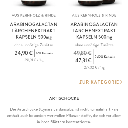
AUS KERNHOLZ & RINDE
AUS KERNHOLZ & RINDE
ARABINOGALACTAN
ARABINOGALACTAN
LÄRCHENEXTRAKT
LÄRCHENEXTRAKT
KAPSELN 500
mg
KAPSELN 500
mg
ohne unnötige Zusätze
ohne unnötige Zusätze
24,90 €
49,80 €
120 Kapseln
2x120 Kapseln
47,31 €
291,91 € / 1kg
277,32 € / 1kg
ZUR KATEGORIE
ARTISCHOCKE
Die Artischocke (Cynara cardunculus) ist nicht nur nahrhaft - sie
enthält auch besonders wertvollen Pflanzenstoffe, die sich vor allem
in ihren Blättern konzentrieren.