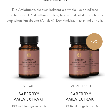
AMLAFRUCHT
Die Amlafrucht, die auch bekannt als Amalaki oder indische
Stachelbeere (Phyllanthus emblica) bekannt ist, ist die Frucht des
tropischen Amlabaums (Amalaki). Der Amlabaum ist in Indien heilig
und wird für den reichen Flavonoid-Gehalt seiner Beeren verehrt.
Laut eines Mythos sei der Baum aus den Tropfen des Amrita, einem
Unsterblichekeitselixier der Götter, entstanden. Reiner
-5%
®
Amlafrucht-Extrakt als patentierter Rohstoff Sarberry
mit 10% ß-
glucogallin, gewonnen mittels Wasserextraktion. Mit natürlichem
Füllstoff Akazienfaser aus nachhaltigem Anbau, vegan.
VEGAN
VORTEILSSET
®
®
SABERRY
SABERRY
AMLA EXTRAKT
AMLA EXTRAKT
10% ß-Glucogallin & 3%
10% ß-Glucogallin & 3%