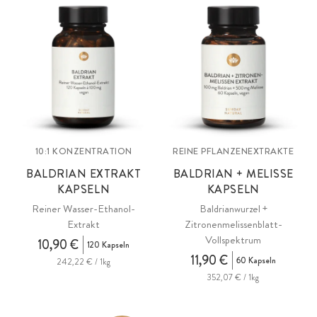
10:1 KONZENTRATION
REINE PFLANZENEXTRAKTE
BALDRIAN EXTRAKT
BALDRIAN + MELISSE
KAPSELN
KAPSELN
Reiner Wasser-Ethanol-
Baldrianwurzel +
Extrakt
Zitronenmelissenblatt-
Vollspektrum
10,90 €
120 Kapseln
11,90 €
60 Kapseln
242,22 € / 1kg
352,07 € / 1kg