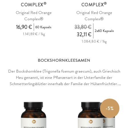
®
®
COMPLEX
COMPLEX
Original Red Orange
Original Red Orange
Complex®
Complex®
16,90 €
33,80 €
60 Kapseln
2x60 Kapseln
32,11 €
1.141,89 € / 1kg
1.084,80 € / 1kg
BOCKSHORNKLEESAMEN
Der Bockshornklee (Trigonella foenum graecum), auch Griechisch
Heu genannt, ist eine Pflanzenart in der Unterfamilie der
Schmetterlingsblütler innerhalb der Familie der Hülsenfrüchtler.
Bockshornklee kann auf eine jahrtausendalte Tradition innerhalb
verschiedener Kulturen zurückblicken. Reiner Bockshornkleesamen-
Extrakt mit standardisiertem Gehalt von 50% Saponinen, gewonnen
-5%
mittels Wasserextraktion. Ohne Zusätze, vegan.