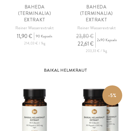
BAHEDA
BAHEDA
(TERMINALIA)
(TERMINALIA)
EXTRAKT
EXTRAKT
Reiner Wasserextrakt
Reiner Wasserextrakt
11,90 €
23,80 €
90 Kapseln
2x90 Kapseln
22,61 €
214,03 € / 1kg
203,33 € / 1kg
BAIKAL HELMKRAUT
-5%