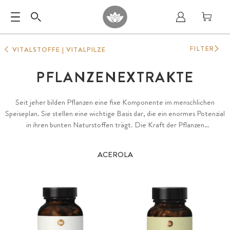
FILTER
VITALSTOFFE | VITALPILZE
PFLANZENEXTRAKTE
Seit jeher bilden Pflanzen eine fixe Komponente im menschlichen
Speiseplan. Sie stellen eine wichtige Basis dar, die ein enormes Potenzial
in ihren bunten Naturstoffen trägt. Die Kraft der Pflanzen
beziehungsweise ihr vielfältiges Spektrum an Möglichkeiten möchten wir
uns mit unserem breit gefächerten und hochwertigen Sortiment in
ACEROLA
konzentrierter Form zu Nutze machen.