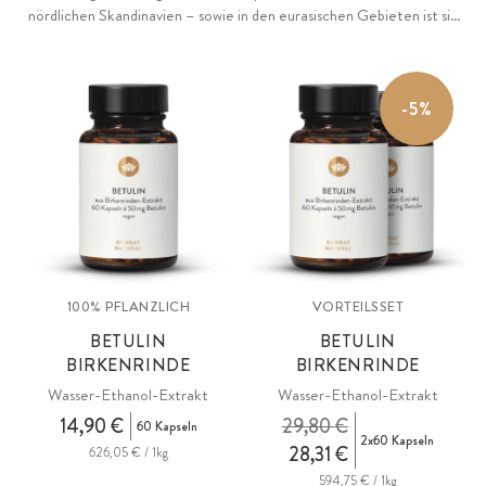
nördlichen Skandinavien – sowie in den eurasischen Gebieten ist sie
überall in freier Natur zu finden. Birkenblätter enthalten
natürlicherweise wertvolle Pflanzenstoffe – ätherische Öle, die den
charakteristischen Duft prägen, sowie Flavonoide, Gerbstoffe,
-5%
Phenolcarbonsäuren und Triterpenalkohole. Das markanteste
Erkennungsmerkmal der Birke ist die auffallend weiße Färbung ihrer
Rinde. Verantwortlich dafür, ist das in der Rinde hochkonzentriert
enthaltene Betulin. Es schützt den Baum vor zu starker
Sonneinstrahung, extremen Temperaturen sowie Schädlingsbefall.
100% PFLANZLICH
VORTEILSSET
BETULIN
BETULIN
BIRKENRINDE
BIRKENRINDE
Wasser-Ethanol-Extrakt
Wasser-Ethanol-Extrakt
14,90 €
29,80 €
60 Kapseln
2x60 Kapseln
28,31 €
626,05 € / 1kg
594,75 € / 1kg