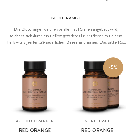
BLUTORANGE
Die Blutorange, welche vor allem auf Sizilien angebaut wird,
zeichnet sich durch ein tiefrot gefärbtes Fruchtfleisch mit einem
herb-würzigen bis süß-säuerlichen Beerenaroma aus. Das satte Rot
der Blutorange entsteht durch ihren hohen Gehalt an einer
besonderen Klasse von sekundären Pflanzenstoffen, den
sogenannten Antocyanen. Reiner Blutorangen-Extrakt als
-5%
®
patentierter Rohstoff RedOrangeComplex
mit Anthocyanen,
Flavonoiden, Hydroxyzimtsäure und Vitamin C, gewonnen mittels
Wasserextraktion, vegan.
AUS BLUTORANGEN
VORTEILSSET
RED ORANGE
RED ORANGE