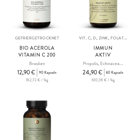
GEFRIERGETROCKNET
VIT. C, D, ZINK, FOLAT...
BIO ACEROLA
IMMUN
VITAMIN C 200
AKTIV
Brasilien
Propolis, Echinacea...
12,90 €
24,90 €
90 Kapseln
60 Kapseln
182,72 € / 1kg
630,38 € / 1kg