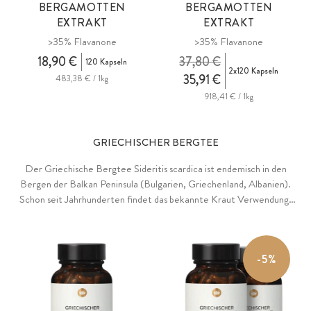
BERGAMOTTEN
BERGAMOTTEN
EXTRAKT
EXTRAKT
>35% Flavanone
>35% Flavanone
18,90 €
37,80 €
120 Kapseln
2x120 Kapseln
35,91 €
483,38 € / 1kg
918,41 € / 1kg
GRIECHISCHER BERGTEE
Der Griechische Bergtee Sideritis scardica ist endemisch in den
Bergen der Balkan Peninsula (Bulgarien, Griechenland, Albanien).
Schon seit Jahrhunderten findet das bekannte Kraut Verwendung.
Je nach Terroir und Höhenlage kann die Pflanze unterschiedliche
Inhaltsstoffe und Aromen herausbilden, was unzählige
Einsatzmöglichkeiten bietet.
-5%