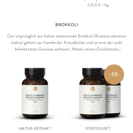
228,51 € / 1kg
BROKKOLI
Der ursprünglich aus Italien stammende Brokkoli (Brassica oleracea
italica) gehört zur Familie der Kreuzblütler und ist eine der wohl
beliebtesten Gemüse weltweit. Neben seines Geschmacks
überzeugt Brokkoli vor allem mit einer Vielzahl wertvoller
Pflanzenstoffe wie Sulforaphan, Indol-3-Carbinol oder
Diindolylmethan.
-5%
NATUR-EXTRAKT
VORTEILSSET