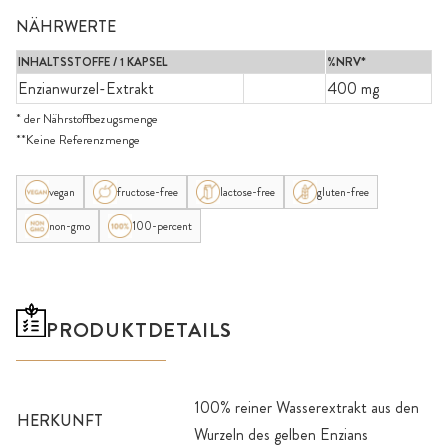
NÄHRWERTE
INHALTSSTOFFE / 1 KAPSEL
%NRV*
Enzianwurzel-Extrakt
400 mg
* der Nährstoffbezugsmenge
**Keine Referenzmenge
vegan
fructose-free
lactose-free
gluten-free
non-gmo
100-percent
PRODUKTDETAILS
100% reiner Wasserextrakt aus den
HERKUNFT
Wurzeln des gelben Enzians