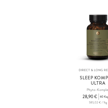
DIRECT & LONG R
SLEEP KOMP
ULTRA
Phyto-Komple
28,90 €
60 Ka
585,02 € / 1kg