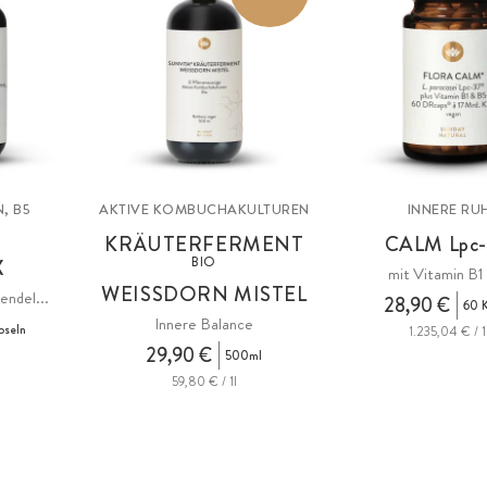
, B5
AKTIVE KOMBUCHAKULTUREN
INNERE RU
KRÄUTERFERMENT
CALM
Lpc
BIO
X
mit Vitamin B1
WEISSDORN MISTEL
endel...
28,90 €
60 K
Innere Balance
pseln
1.235,04 € / 1
29,90 €
500ml
59,80 € / 1l