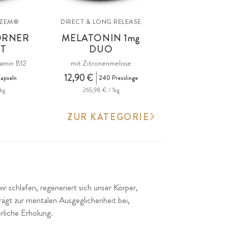
IZEM®
DIRECT & LONG RELEASE
ÖRNER
MELATONIN
1mg
KT
DUO
tamin B12
mit Zitronenmelisse
12,90 €
apseln
240 Presslinge
kg
265,98 € / 1kg
ZUR KATEGORIE
r schlafen, regeneriert sich unser Körper,
rägt zur mentalen Ausgeglichenheit bei,
erliche Erholung.