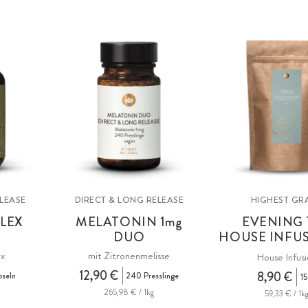
ELEASE
DIRECT & LONG RELEASE
HIGHEST GR
LEX
MELATONIN
1mg
EVENING 
DUO
HOUSE INFU
x
mit Zitronenmelisse
House Infus
12,90 €
8,90 €
pseln
240 Presslinge
1
265,98 € / 1kg
59,33 € / 1k