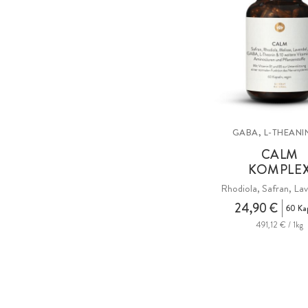
GABA, L-THEANIN
CALM
KOMPLE
Rhodiola, Safran, Lav
24,90 €
60 Ka
491,12 € / 1kg