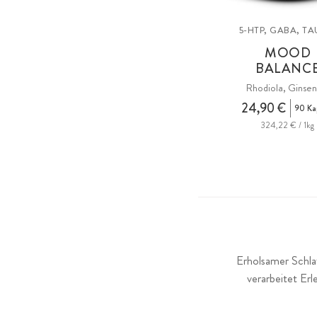
5-HTP, GABA, TA
MOOD
BALANC
Rhodiola, Ginsen
24,90 €
90 Ka
324,22 € / 1kg
Erholsamer Schlaf
verarbeitet Er