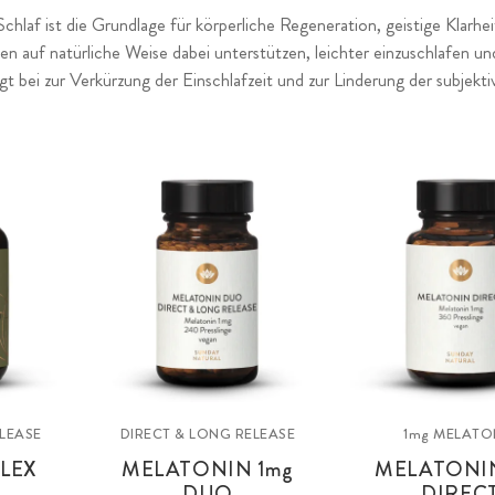
Schlaf ist die Grundlage für körperliche Regeneration, geistige Klar
n auf natürliche Weise dabei unterstützen, leichter einzuschlafen u
ägt bei zur Verkürzung der Einschlafzeit und zur Linderung der subjek
ELEASE
DIRECT & LONG RELEASE
1mg
MELATO
LEX
MELATONIN
1mg
MELATON
DUO
DIREC