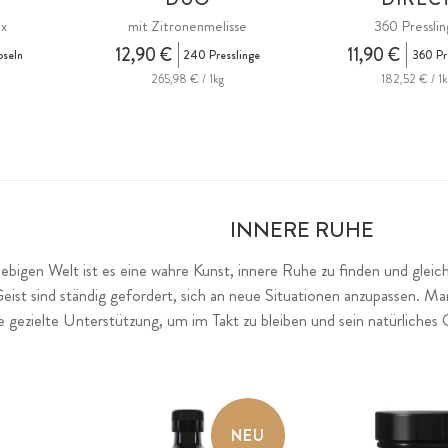
x
mit Zitronenmelisse
360 Pressli
12,90 €
11,90 €
pseln
240 Presslinge
360 Pr
265,98 € / 1kg
182,52 € / 1k
INNERE RUHE
llebigen Welt ist es eine wahre Kunst, innere Ruhe zu finden und gleic
Geist sind ständig gefordert, sich an neue Situationen anzupassen. 
e gezielte Unterstützung, um im Takt zu bleiben und sein natürliche
NEU