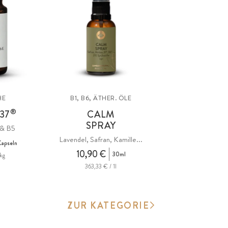
HE
B1, B6, ÄTHER. ÖLE
®
-37
CALM
SPRAY
 & B5
Lavendel, Safran, Kamille...
apseln
10,90 €
30ml
kg
363,33 € / 1l
ZUR KATEGORIE