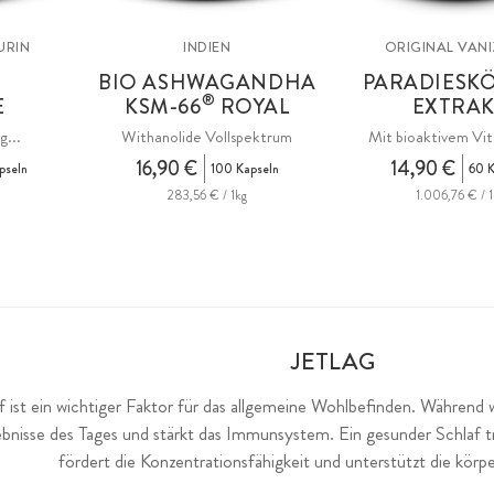
URIN
INDIEN
ORIGINAL VAN
BIO ASHWAGANDHA
PARADIESK
®
E
KSM
-66
ROYAL
EXTRA
g...
Withanolide Vollspektrum
Mit bioaktivem Vi
16,90 €
14,90 €
pseln
100 Kapseln
60 K
283,56 € / 1kg
1.006,76 € / 1
JETLAG
 ist ein wichtiger Faktor für das allgemeine Wohlbefinden. Während wi
lebnisse des Tages und stärkt das Immunsystem. Ein gesunder Schlaf t
fördert die Konzentrationsfähigkeit und unterstützt die körp