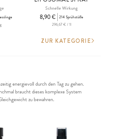
nge
Schnelle Wirkung
8,90 €
esslinge
214 Sprühstöße
g
296,67 € / 1l
ZUR KATEGORIE
hzeitig energievoll durch den Tag zu gehen.
Manchmal braucht dieses komplexe System
s Gleichgewicht zu bewahren.