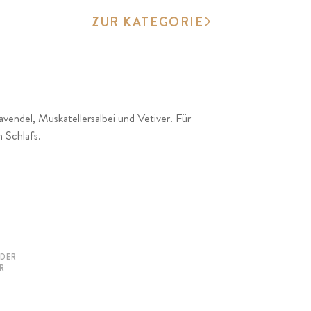
ZUR KATEGORIE
ndel, Muskatellersalbei und Vetiver. Für
n Schlafs.
EDER
R