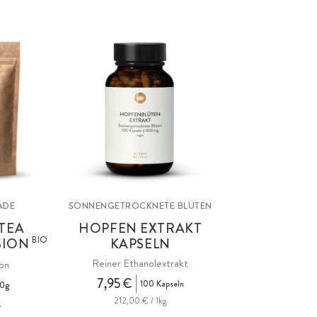
ADE
SONNENGETROCKNETE BLÜTEN
TEA
HOPFEN EXTRAKT
BIO
SION
KAPSELN
Reiner Ethanolextrakt
ion
7,95 €
100 Kapseln
50g
212,00 € / 1kg
g