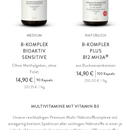
MEDIUM
NATÜRLICH
B-KOMPLEX
B-KOMPLEX
BIOAKTIV
PLUS
®
SENSITIVE
B12
MH3A
Ohne Methylgeber, ohne
aus Buchweizenkeimen
Folat
14,90 €
100 Kapseln
14,90 €
90 Kapseln
250,00 € / 1kg
201,35 € / 1kg
MULTIVITAMINE MIT VITAMIN B3
Unsere reichhaltigen Premium Multi-Nährstoffkomplexe mit
einzigartig breitem Spektrum aller wichtigen Nährstoffe in einer je
individuell harmonisch abgestimmten Matrix aus Pflanzenstoffen,