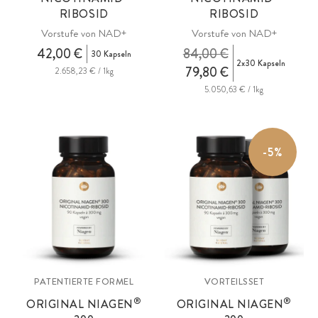
RIBOSID
RIBOSID
Vorstufe von NAD+
Vorstufe von NAD+
42,00 €
84,00 €
30 Kapseln
2x30 Kapseln
79,80 €
2.658,23 € / 1kg
5.050,63 € / 1kg
-5%
PATENTIERTE FORMEL
VORTEILSSET
®
®
ORIGINAL NIAGEN
ORIGINAL NIAGEN