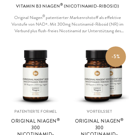
®
VITAMIN B3 NIAGEN
(NICOTINAMID-RIBOSID)
®
Original Niagen
patentierter Markenrohstoff als effektive
Vorstufe von NAD+. Mit 300mg Nicotinamid-Ribosid (NR) im
Verbund plus flush-freies Nicotinamid zur Unterstützung des
Energiestoffwechsels und des Nervensystems. Plus natürliche
Akazienfaser als Füllstoff, vegan.
-5%
PATENTIERTE FORMEL
VORTEILSSET
®
®
ORIGINAL NIAGEN
ORIGINAL NIAGEN
300
300
NICOTINAMID-
NICOTINAMID-