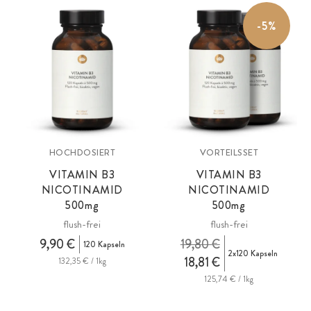
-5%
HOCHDOSIERT
VORTEILSSET
VITAMIN B3
VITAMIN B3
NICOTINAMID
NICOTINAMID
500mg
500mg
flush-frei
flush-frei
9,90 €
19,80 €
120 Kapseln
2x120 Kapseln
18,81 €
132,35 € / 1kg
125,74 € / 1kg