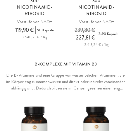
300
300
NICOTINAMID-
NICOTINAMID-
RIBOSID
RIBOSID
Vorstufe von NAD+
Vorstufe von NAD+
119,90 €
239,80 €
90 Kapseln
2x90 Kapseln
227,81 €
2.540,25 € / 1kg
2.413,24 € / 1kg
B-KOMPLEXE MIT VITAMIN B3
Die B-Vitamine sind eine Gruppe von wasserlöslichen Vitaminen, die
im Körper eng zusammenwirken und direkt oder indirekt voneinander
abhängig sind. Dadurch bilden sie im Ganzen gesehen einen eng
verflochtenen Komplex. Unsere B-Komplexe liefern direkt die
aktiven Coenzym-Formen der einzelnen B-Vitamine, entweder aus
pflanzlicher Quelle oder als bioidentische Premium-Rohstoffe.