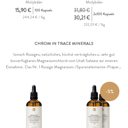
Molybdän
Molybdän
15,90 €
31,80 €
100 Kapseln
2x100 Kapseln
30,21 €
244,24 € / 1kg
232,03 € / 1kg
CHROM IN TRACE MINERALS
Ionisch flüssiges, natürliches, höchst verträgliches u. sehr gut
bioverfügbares Magnesiumchlorid vom Utah Salzsee zur inneren
Einnahme. Das Nr. 1 flüssige Magnesium-/Spurenelemente-Präparat
in den USA. Enthält volles Spektrum an >65 wertvollen
Spurenelementen und Mineralstoffen. Speziell für
Elektrolythaushalt, Sportler und bei Magensäuremangel.
-5%