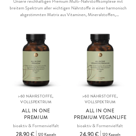
Unsere reichhaltigen Premium Multi-Nährstoffkomplexe mit
breitem Spektrum aller wichtigen Nährstoffe in einer harmonisch
abgestimmten Matrix aus Vitaminen, Mineralstoffen,
Pflanzenstoffen, Antioxidantien, Algen sowie naturbelassenen
Superfoodpulvern.
>60 NÄHRSTOFFE,
>60 NÄHRSTOFFE,
VOLLSPEKTRUM
VOLLSPEKTRUM
ALL IN ONE
ALL IN ONE
PREMIUM
PREMIUM VEGANLIFE
bioaktiv & Formenvielfalt
bioaktiv & Formenvielfalt
28,90 €
24,90 €
120 Kapseln
120 Kapseln