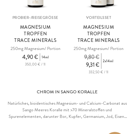
PROBIER-/REISEGRÖSSE
VORTEILSSET
MAGNESIUM
MAGNESIUM
TROPFEN
TROPFEN
TRACE MINERALS
TRACE MINERALS
250mg Magnesium/ Portion
250mg Magnesium/ Portion
4,90 €
9,80 €
14ml
2x14ml
9,31 €
350,00 € / 1l
332,50 € / 1l
CHROM IN SANGO KORALLE
Natürliches, bioidentisches Magnesium- und Calcium-Carbonat aus
Sango Meeres Koralle mit >70 Mineralstoffen und
Spurenelementen, darunter Bor, Kupfer, Germanium, Jod, Eisen,
Magnesium, Mangan, Molybdän, Phosphor, Kalium, Selen, Silizium,
Schwefel und Zink. Sehr gut verträglich und hoch bioverfügbar