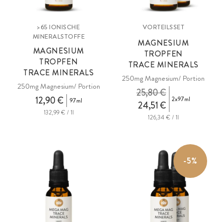
>65 IONISCHE
VORTEILSSET
MINERALSTOFFE
MAGNESIUM
MAGNESIUM
TROPFEN
TROPFEN
TRACE MINERALS
TRACE MINERALS
250mg Magnesium/ Portion
250mg Magnesium/ Portion
25,80 €
12,90 €
2x97ml
97ml
24,51 €
132,99 € / 1l
126,34 € / 1l
-5%