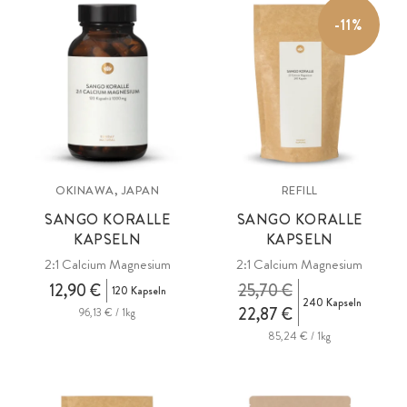
(ionisch, Verbundwirkung) durch optimales 2:1 Verhältnis Calcium
-11%
Magnesium.
OKINAWA, JAPAN
REFILL
SANGO KORALLE
SANGO KORALLE
KAPSELN
KAPSELN
2:1 Calcium Magnesium
2:1 Calcium Magnesium
12,90 €
25,70 €
120 Kapseln
240 Kapseln
22,87 €
96,13 € / 1kg
85,24 € / 1kg