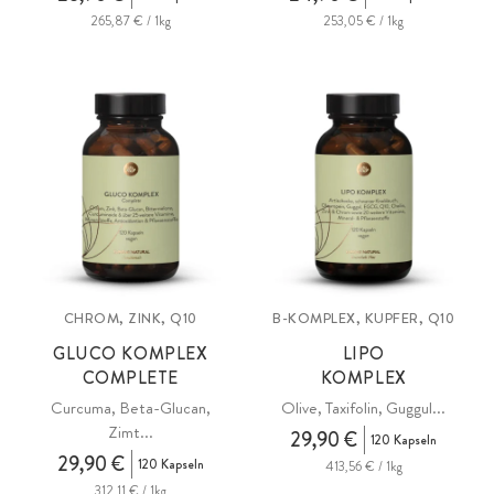
265,87 € / 1kg
253,05 € / 1kg
CHROM, ZINK, Q10
B-KOMPLEX, KUPFER, Q10
GLUCO KOMPLEX
LIPO
COMPLETE
KOMPLEX
Curcuma, Beta-Glucan,
Olive, Taxifolin, Guggul...
Zimt...
29,90 €
120 Kapseln
29,90 €
120 Kapseln
413,56 € / 1kg
312,11 € / 1kg