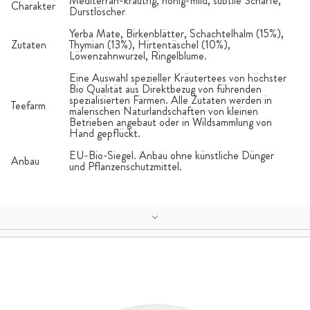
Mediterran-kräutrig, honig-mild, subtile Schärfe,
Charakter
Durstlöscher
Yerba Mate, Birkenblätter, Schachtelhalm (15%),
Zutaten
Thymian (13%), Hirtentäschel (10%),
Löwenzahnwurzel, Ringelblume.
Eine Auswahl spezieller Kräutertees von höchster
Bio Qualität aus Direktbezug von führenden
spezialisierten Farmen. Alle Zutaten werden in
Teefarm
malerischen Naturlandschaften von kleinen
Betrieben angebaut oder in Wildsammlung von
Hand gepflückt.
EU-Bio-Siegel. Anbau ohne künstliche Dünger
Anbau
und Pflanzenschutzmittel.