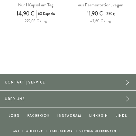
Nur 1 Kapsel am Tag
aus Fermentation, vegan
14,90 €
11,90 €
60 Kapseln
250g
279,03 € / 1kg
47,60 € / 1kg
KONTAKT | SERVICE
ÜBER UNS
JOBS
FACEBOOK
INSTAGRAM
LINKEDIN
LINKS
AGB
WIDERRUF
DATENSCHUTZ
VERTRAG WIDERRUFEN