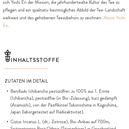
sich Yoshi En der Mission, die jahrhundertealte Kultur des Tee zu
pflegen und ein qualitativ bestmögliches Abbild der Tee-Landschaft
weltweit und des gehobenen Teezubehörs zu zeichnen.
About Yoshi
En.
INHALTSSTOFFE
ZUTATEN IM DETAIL
Benifuuki Ichibancha pestizidfrei: zu 100% aus 1. Ernte
(Ichibancha), pestizidfrei (in Bio-Zulassung), kurz gedämpft
(Asamushi), von der Pazifikinsel Tokunoshima in Kagoshima,
Japan (laborgetestet auf Radioaktivität).
Cistus Incanus L. (dt.: Zistrose), Bio-Anbau auf 700m,
Spitzenterroir Berg Othrys (Titangebirge) in Griechenland.