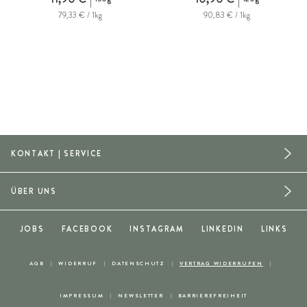
79,33 € / 1kg
90,83 € / 1kg
KONTAKT | SERVICE
ÜBER UNS
JOBS
FACEBOOK
INSTAGRAM
LINKEDIN
LINKS
AGB
WIDERRUF
DATENSCHUTZ
VERTRAG WIDERRUFEN
IMPRESSUM
NEWSLETTER
BARRIEREFREIHEIT