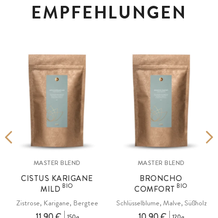
EMPFEHLUNGEN
MASTER BLEND
MASTER BLEND
CISTUS KARIGANE
BRONCHO
BIO
BIO
MILD
COMFORT
Zistrose, Karigane, Bergtee
Schlüsselblume, Malve, Süßholz
11,90 €
10,90 €
150g
120g