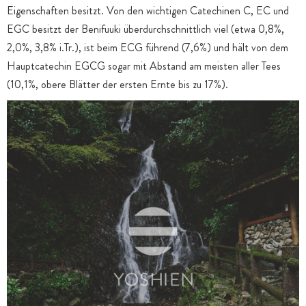
Eigenschaften besitzt. Von den wichtigen Catechinen C, EC und
EGC besitzt der Benifuuki überdurchschnittlich viel (etwa 0,8%,
2,0%, 3,8% i.Tr.), ist beim ECG führend (7,6%) und hält von dem
Hauptcatechin EGCG sogar mit Abstand am meisten aller Tees
(10,1%, obere Blätter der ersten Ernte bis zu 17%).