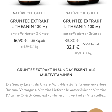
NATÜRLICHE QUELLE
NATÜRLICHE QUELLE
GRÜNTEE EXTRAKT
GRÜNTEE EXTRAKT
L-THEANIN 100
mg
L-THEANIN 100
mg
entkoffeinierter Grüntee
entkoffeinierter Grüntee
16,90 €
33,80 €
120 Kapseln
2x120 Kapseln
32,11 €
616,79 € / 1kg
585,95 € / 1kg
GRÜNTEE EXTRAKT IN SUNDAY ESSENTIALS
MULTIVITAMINEN
Die Sunday Essentials: Unsere Multi-Nährstoffe für eine lückenlose
Rundum-Versorgung. Vitamins I liefert alle wasserlöslichen Vitamine
(Vitamin-C- & B-Komplex) kombiniert mit wertvollen Vitalstoffen,
kraftvollen Antioxidantien, Premium-Algenpulvern, Bio-
Vitalpilzextrakten und ausgewählten Superfoods. Auch als
hochdosierte Forte-Variante. ALL IN ONE liefert alle wichtigen