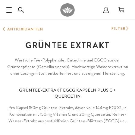
FILTER
ANTIOXIDANTIEN
GRÜNTEE EXTRAKT
Wertvolle Tee-Polyphenole, Catechine und EGCG aus der
Grünteepflanze (Camellia sinensis). Hochwertige Wasserextraktion
ohne Lösungsmittel, entkoffeiniert und aus eigener Herstellung.
GRÜNTEE-EXTRAKT EGCG KAPSELN PLUS C +
QUERCETIN
Pro Kapsel 150mg Grüntee-Extrakt, davon volle 144mg EGCG, in
Kombination mit 150mg Vitamin C und 20mg Quercetin. Reiner-
Wasser-Extrakt aus pestizidfreien Grüntee-Blättern (EGCG) und
®
Sophora-japonica-Blüten (Quercetin) plus Original PureWay-C
(Vitamin C) ohne Zusätze.