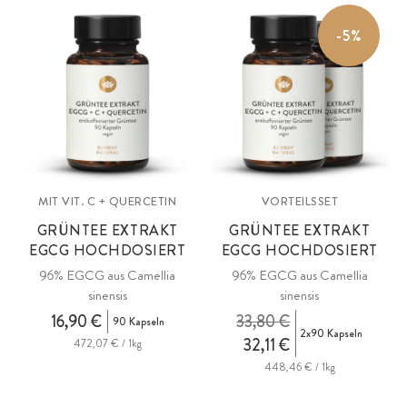
-5%
MIT VIT. C + QUERCETIN
VORTEILSSET
GRÜNTEE EXTRAKT
GRÜNTEE EXTRAKT
EGCG HOCHDOSIERT
EGCG HOCHDOSIERT
96% EGCG aus Camellia
96% EGCG aus Camellia
sinensis
sinensis
16,90 €
33,80 €
90 Kapseln
2x90 Kapseln
32,11 €
472,07 € / 1kg
448,46 € / 1kg