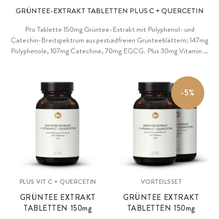
GRÜNTEE-EXTRAKT TABLETTEN PLUS C + QUERCETIN
Pro Tablette 150mg Grüntee-Extrakt mit Polyphenol- und
Catechin-Breitspektrum aus pestizidfreien Grünteeblättern: 147mg
Polyphenole, 107mg Catechine, 70mg EGCG. Plus 30mg Vitamin C
®
als Original PureWay-C
und 5mg Quercetin aus Sophora-japonica-
Blüten. Einzigartige Spezialanfertigung als Tabletten nur mit
Akazienfaser ohne übliche Presshilfen oder weitere Zusatzstoffe.
-5%
PLUS VIT C + QUERCETIN
VORTEILSSET
GRÜNTEE EXTRAKT
GRÜNTEE EXTRAKT
TABLETTEN 150
mg
TABLETTEN 150
mg