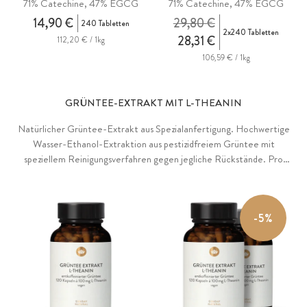
71% Catechine, 47% EGCG
71% Catechine, 47% EGCG
14,90 €
29,80 €
240 Tabletten
2x240 Tabletten
28,31 €
112,20 € / 1kg
106,59 € / 1kg
GRÜNTEE-EXTRAKT MIT L-THEANIN
Natürlicher Grüntee-Extrakt aus Spezialanfertigung. Hochwertige
Wasser-Ethanol-Extraktion aus pestizidfreiem Grüntee mit
speziellem Reinigungsverfahren gegen jegliche Rückstände. Pro
Kapsel volle 100mg L-Theanin als bioaktive Theanin-Form.
-5%