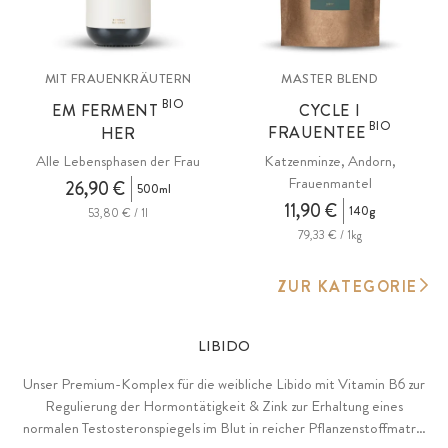
MIT FRAUENKRÄUTERN
MASTER BLEND
BIO
EM FERMENT
CYCLE I
BIO
FRAUENTEE
HER
Alle Lebensphasen der Frau
Katzenminze, Andorn,
Frauenmantel
26,90 €
500ml
11,90 €
140g
53,80 € / 1l
79,33 € / 1kg
ZUR KATEGORIE
LIBIDO
Unser Premium-Komplex für die weibliche Libido mit Vitamin B6 zur
Regulierung der Hormontätigkeit & Zink zur Erhaltung eines
normalen Testosteronspiegels im Blut in reicher Pflanzenstoffmatrix