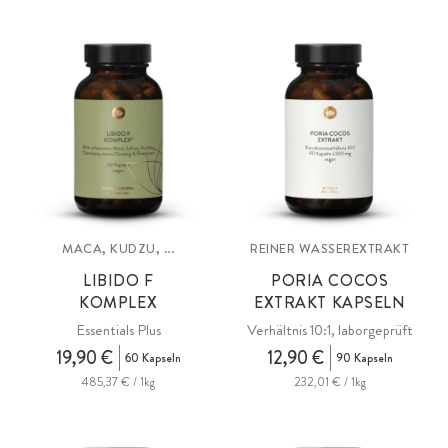
aus schwarzem Maca, Safran, Kudzu, Damiana, rotem Ginseng,
Shatavari, Don Quai, Granatapfel, Muskatellersalbei,
Bockshornkleesamen und Cordyceps. Gemeinsam entwickelt mit
Dr. Katharina Burkhardt.
MACA, KUDZU, ...
REINER WASSEREXTRAKT
LIBIDO F
PORIA COCOS
KOMPLEX
EXTRAKT KAPSELN
Essentials Plus
Verhältnis 10:1, laborgeprüft
19,90 €
12,90 €
60 Kapseln
90 Kapseln
485,37 € / 1kg
232,01 € / 1kg