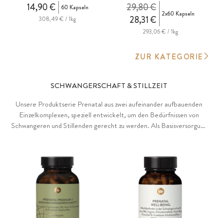
14,90 €
29,80 €
60 Kapseln
2x60 Kapseln
28,31 €
308,49 € / 1kg
293,06 € / 1kg
ZUR KATEGORIE
SCHWANGERSCHAFT & STILLZEIT
Unsere Produktserie Prenatal aus zwei aufeinander aufbauenden
Einzelkomplexen, speziell entwickelt, um den Bedürfnissen von
Schwangeren und Stillenden gerecht zu werden. Als Basisversorgung
mit den wichtigsten Vitaminen und Spurenelementen oder als
Premium-Versorgung mit ganzen 35 Inhaltsstoffen, entwickelt mit
Christine Hoffmann, Gynäkologin und Ärztin für ganzheitliche
Hormontherapie, funktionelle Medizin & Umweltmedizin.