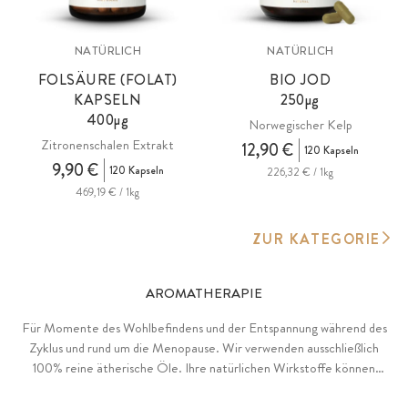
NATÜRLICH
NATÜRLICH
FOLSÄURE (FOLAT)
BIO JOD
KAPSELN
250µg
400µg
Norwegischer Kelp
Zitronenschalen Extrakt
12,90 €
120 Kapseln
9,90 €
120 Kapseln
226,32 € / 1kg
469,19 € / 1kg
ZUR KATEGORIE
AROMATHERAPIE
Für Momente des Wohlbefindens und der Entspannung während des
Zyklus und rund um die Menopause. Wir verwenden ausschließlich
100% reine ätherische Öle. Ihre natürlichen Wirkstoffe können
dabei helfen, Körper und Geist zu beruhigen und sanft auszugleichen,