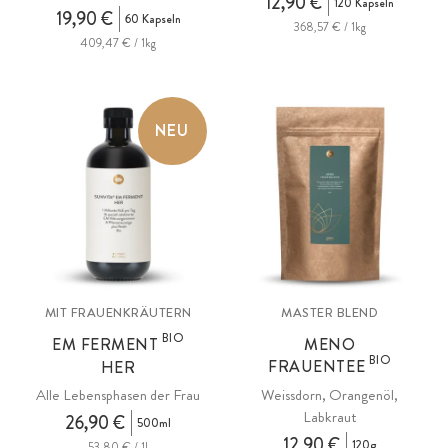
12,90 €
120 Kapseln
19,90 €
60 Kapseln
368,57 € / 1kg
409,47 € / 1kg
NEU
MIT FRAUENKRÄUTERN
MASTER BLEND
BIO
EM FERMENT
MENO
BIO
FRAUENTEE
HER
Alle Lebensphasen der Frau
Weissdorn, Orangenöl,
Labkraut
26,90 €
500ml
12,90 €
120g
53,80 € / 1l