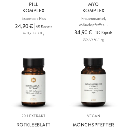
PILL
MYO
KOMPLEX
KOMPLEX
Essentials Plus
Frauenmantel,
Mönchspfeffer...
24,90 €
60 Kapseln
34,90 €
120 Kapseln
470,70 € / 1kg
327,09 € / 1kg
20:1 EXTRAKT
VEGAN
ROTKLEEBLATT
MÖNCHSPFEFFER