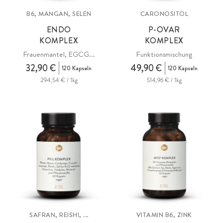
B6, MANGAN, SELEN
CARONOSITOL
ENDO
P-OVAR
KOMPLEX
KOMPLEX
Frauenmantel, EGCG...
Funktionsmischung
32,90 €
49,90 €
120 Kapseln
120 Kapseln
294,54 € / 1kg
514,96 € / 1kg
SAFRAN, REISHI, ...
VITAMIN B6, ZINK