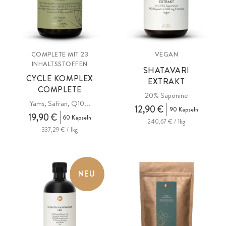
COMPLETE MIT 23
VEGAN
INHALTSSTOFFEN
SHATAVARI
CYCLE KOMPLEX
EXTRAKT
COMPLETE
20% Saponine
Yams, Safran, Q10...
12,90 €
90 Kapseln
19,90 €
60 Kapseln
240,67 € / 1kg
337,29 € / 1kg
NEU