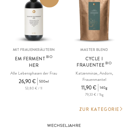
MIT FRAUENKRÄUTERN
MASTER BLEND
BIO
EM FERMENT
CYCLE I
BIO
FRAUENTEE
HER
Alle Lebensphasen der Frau
Katzenminze, Andorn,
Frauenmantel
26,90 €
500ml
11,90 €
140g
53,80 € / 1l
79,33 € / 1kg
ZUR KATEGORIE
WECHSELJAHRE