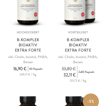
HOCHDOSIERT
VORTEILSSET
B-KOMPLEX
B-KOMPLEX
BIOAKTIV
BIOAKTIV
EXTRA FORTE
EXTRA FORTE
inkl. Cholin, Inositol, PABA,
inkl. Cholin, Inositol, PABA,
Betain
Betain
16,90 €
33,80 €
60 Kapseln
2x60 Kapseln
32,11 €
349,17 € / 1kg
331,72 € / 1kg
-5%