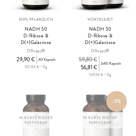
100% PFLANZLICH
VORTEILSSET
NADH 50
NADH 50
D-Ribose &
D-Ribose &
D(+)Galactose
D(+)Galactose
DRcaps®
DRcaps®
29,90 €
59,80 €
60 Kapseln
2x60 Kapseln
56,81 €
557,84 € / 1kg
529,94 € / 1kg
-5%
IN KÜRZE WIEDER
IN KÜRZE WIEDER
VERFÜGBAR
VERFÜGBAR