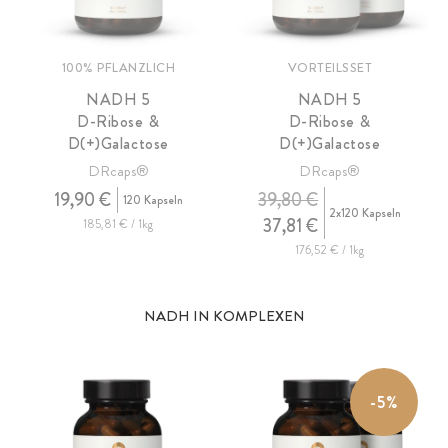
100% PFLANZLICH
VORTEILSSET
NADH 5
NADH 5
D-Ribose &
D-Ribose &
D(+)Galactose
D(+)Galactose
DRcaps®
DRcaps®
19,90 €
39,80 €
120 Kapseln
2x120 Kapseln
37,81 €
185,81 € / 1kg
176,52 € / 1kg
NADH IN KOMPLEXEN
-5%