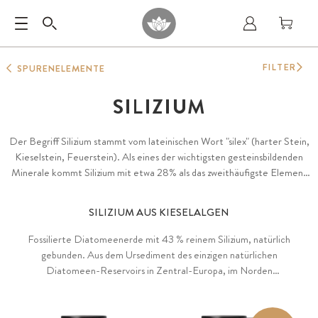
FILTER
SPURENELEMENTE
SILIZIUM
Der Begriff Silizium stammt vom lateinischen Wort "silex" (harter Stein,
Kieselstein, Feuerstein). Als eines der wichtigsten gesteinsbildenden
Minerale kommt Silizium mit etwa 28% als das zweithäufigste Element
der Erdkruste vor. Gute Quellen für organisch gebundenes Silizium sind
bestimmte Vollkorngetreide sowie Schachtelhalm, Kieselalgen und
SILIZIUM AUS KIESELALGEN
Bambussprossen.
Fossilierte Diatomeenerde mit 43 % reinem Silizium, natürlich
gebunden. Aus dem Ursediment des einzigen natürlichen
Diatomeen-Reservoirs in Zentral-Europa, im Norden
Ungarns. Glutenfrei, laktosefrei, ohne Gentechnik, ohne unnötige
Zusätze.