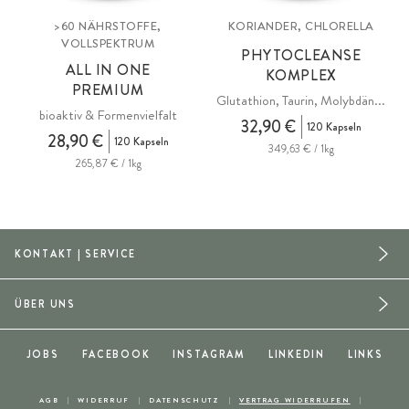
>60 NÄHRSTOFFE,
KORIANDER, CHLORELLA
VOLLSPEKTRUM
PHYTOCLEANSE
ALL IN ONE
KOMPLEX
PREMIUM
Glutathion, Taurin, Molybdän...
bioaktiv & Formenvielfalt
32,90 €
120 Kapseln
28,90 €
120 Kapseln
349,63 € / 1kg
265,87 € / 1kg
KONTAKT | SERVICE
ÜBER UNS
JOBS
FACEBOOK
INSTAGRAM
LINKEDIN
LINKS
AGB
WIDERRUF
DATENSCHUTZ
VERTRAG WIDERRUFEN