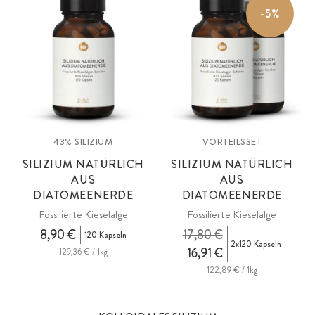
-5%
43% SILIZIUM
VORTEILSSET
SILIZIUM NATÜRLICH
SILIZIUM NATÜRLICH
AUS
AUS
DIATOMEENERDE
DIATOMEENERDE
Fossilierte Kieselalge
Fossilierte Kieselalge
8,90 €
17,80 €
120 Kapseln
2x120 Kapseln
16,91 €
129,36 € / 1kg
122,89 € / 1kg