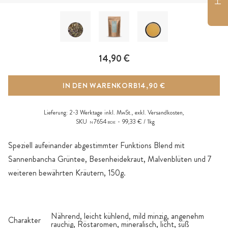
14,90 €
IN DEN WARENKORB
14,90 €
Lieferung:
2-3 Werktage
inkl. MwSt., exkl.
Versandkosten
,
SKU
7654
99,33 € / 1kg
N
BDE
Speziell aufeinander abgestimmter Funktions Blend mit
Sannenbancha Grüntee, Besenheidekraut, Malvenblüten und 7
weiteren bewährten Kräutern, 150g.
Nährend, leicht kühlend, mild minzig, angenehm
Charakter
rauchig, Röstaromen, mineralisch, licht, süß