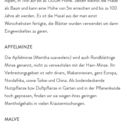
Alpen, in Tirol auf bis zu 1500m Höhe. Selten wächst die Hasel
als Baum und kann eine Höhe von 5m erreichen und bis zu 100
Jahre alt werden. Es ist die Hasel aus der man einst
Wünschelruten fertigte, die Blätter wurden verwendet um darin
Eingewickeltes zu garen.
APFELMINZE
Die Apfelminze (Mentha suaveolens) wird auch Rundblättrige
Minze genannt, nicht zu verwechslen mit der Hain-Minze. Ihr
Verbreitungsgebiet ist sehr divers, Makaronesien, ganz Europa,
Nordafrika, sowie Türkei und China. Als bodendeckende
Nutzpflanze bzw Duftpflanze in Gärten und in der Pflanenkunde
hoch gepriesen, finden wir sie wegen ihres geringen
Mentholgehalts in vielen Kräutermischungen.
MALVE