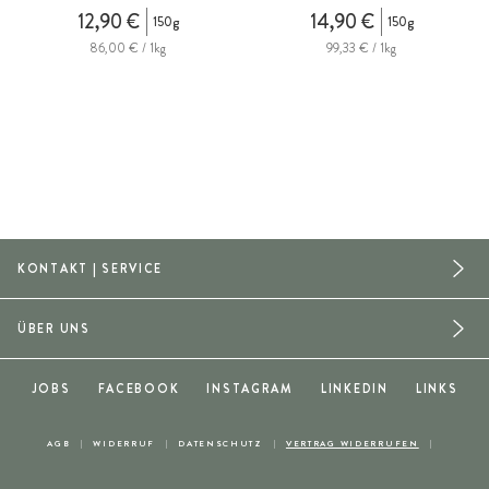
12,90 €
14,90 €
150g
150g
86,00 € / 1kg
99,33 € / 1kg
KONTAKT | SERVICE
ÜBER UNS
JOBS
FACEBOOK
INSTAGRAM
LINKEDIN
LINKS
AGB
WIDERRUF
DATENSCHUTZ
VERTRAG WIDERRUFEN