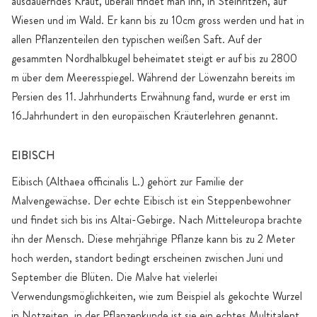
ausdauerndes Kraut, überall findet man ihn, in Steinritzen, auf
Wiesen und im Wald. Er kann bis zu 10cm gross werden und hat in
allen Pflanzenteilen den typischen weißen Saft. Auf der
gesammten Nordhalbkugel beheimatet steigt er auf bis zu 2800
m über dem Meeresspiegel. Während der Löwenzahn bereits im
Persien des 11. Jahrhunderts Erwähnung fand, wurde er erst im
16.Jahrhundert in den europäischen Kräuterlehren genannt.
EIBISCH
Eibisch (Althaea officinalis L.) gehört zur Familie der
Malvengewächse. Der echte Eibisch ist ein Steppenbewohner
und findet sich bis ins Altai-Gebirge. Nach Mitteleuropa brachte
ihn der Mensch. Diese mehrjährige Pflanze kann bis zu 2 Meter
hoch werden, standort bedingt erscheinen zwischen Juni und
September die Blüten. Die Malve hat vielerlei
Verwendungsmöglichkeiten, wie zum Beispiel als gekochte Wurzel
in Notzeiten, in der Pflanzenkunde ist sie ein echtes Multitalent.