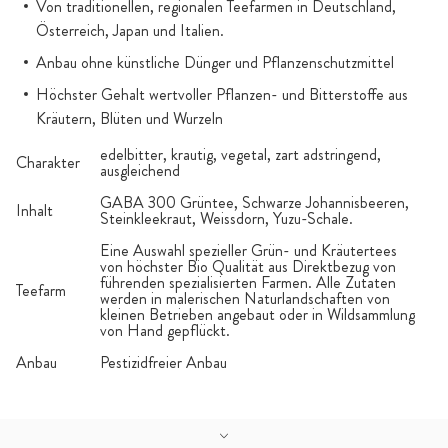
Von traditionellen, regionalen Teefarmen in Deutschland,
Österreich, Japan und Italien.
Anbau ohne künstliche Dünger und Pflanzenschutzmittel
Höchster Gehalt wertvoller Pflanzen- und Bitterstoffe aus
Kräutern, Blüten und Wurzeln
edelbitter, krautig, vegetal, zart adstringend,
Charakter
ausgleichend
GABA 300 Grüntee, Schwarze Johannisbeeren,
Inhalt
Steinkleekraut, Weissdorn, Yuzu-Schale.
Eine Auswahl spezieller Grün- und Kräutertees
von höchster Bio Qualität aus Direktbezug von
führenden spezialisierten Farmen. Alle Zutaten
Teefarm
werden in malerischen Naturlandschaften von
kleinen Betrieben angebaut oder in Wildsammlung
von Hand gepflückt.
Anbau
Pestizidfreier Anbau