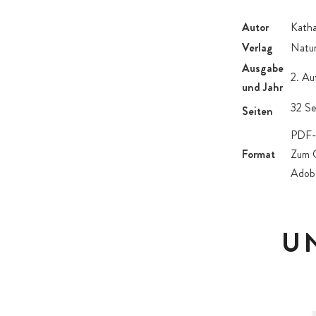
Autor
Katha
Verlag
Natur
Ausgabe
2. Au
und Jahr
32 Se
Seiten
PDF-
Format
Zum Ö
Adobe
U