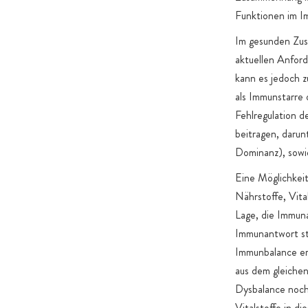
Funktionen im 
Im gesunden Zus
aktuellen Anfor
kann es jedoch 
als Immunstarre
Fehlregulation 
beitragen, daru
Dominanz), sowi
Eine Möglichkeit
Nährstoffe, Vita
Lage, die Immuna
Immunantwort st
Immunbalance er
aus dem gleiche
Dysbalance noch 
Vitalstoffe in d