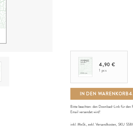
4,90 €
1 pcs
IN DEN WARENKORB
4
Bitte beachten: den Download-Link für den R
Email versendet wird!
inkl. MwSt., exkl.
Versandkosten
,
SKU
558