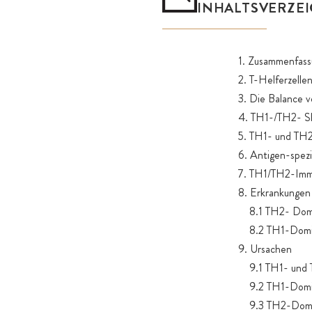
INHALTSVERZEI
1. Zusammenfass
2. T-Helferzell
3. Die Balance 
4. TH1-/TH2- Sh
5. TH1- und TH
6. Antigen-spez
7. TH1/TH2-Imm
8. Erkrankungen
8.1 TH2- Domin
8.2 TH1-Domin
9. Ursachen
9.1 TH1- und T
9.2 TH1-Domina
9.3 TH2-Dominan