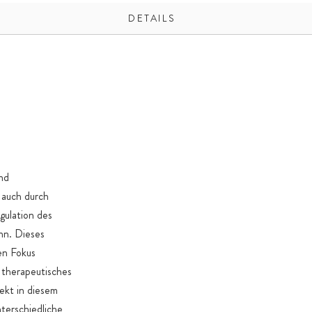
DETAILS
nd
 auch durch
gulation des
nn. Dieses
en Fokus
 therapeutisches
ekt in diesem
terschiedliche