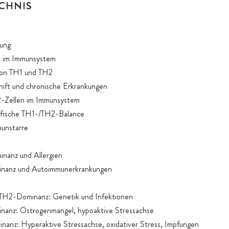
CHNIS
ung
en im Immunsystem
von TH1 und TH2
ift und chronische Erkrankungen
2-Zellen im Immunsystem
ifische TH1-/TH2-Balance
unstarre
anz und Allergien
anz und Autoimmunerkrankungen
H2-Dominanz: Genetik und Infektionen
nz: Östrogenmangel, hypoaktive Stressachse
z: Hyperaktive Stressachse, oxidativer Stress, Impfungen