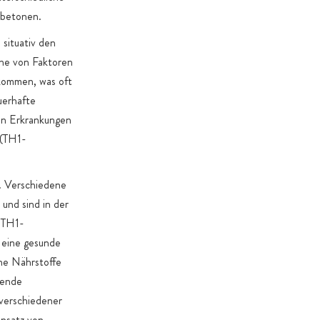
 betonen.
situativ den
ihe von Faktoren
kommen, was oft
uerhafte
on Erkrankungen
 (TH1-
g. Verschiedene
 und sind in der
e TH1-
 eine gesunde
ne Nährstoffe
hende
 verschiedener
insatz von