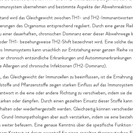
Immunsystem übernehmen und bestimmte Aspekte der Abwehrreaktion
tand wird das Gleichgewicht zwischen TH1- und TH2-Immunantworten 
derungen des Organismus entsprechend reguliert. Durch eine ganze Re
zu einer dauerhaften, chronischen Dominanz einer dieser Abwehrwege 
 oder TH1- beziehungsweise TH2-Shift bezeichnet wird. Eine solche da
des Immunsystems kann ursächlich zur Entstehung einer ganzen Reihe v
nter chronisch entzündliche Erkrankungen und Autoimmunerkrankungen
e Allergien und chronische Infektionen (TH2-Dominanz).
, das Gleichgewicht der Immunzellen zu beeinflussen, ist die Ernährun
lstoffe und Pflanzenstoffe zeigen starken Einfluss auf das Immunsystem
ntwort in die eine oder andere Richtung zu verschieben, indem sie di
ärken oder dämpfen. Durch einen gezielten Einsatz dieser Stoffe kann
halten oder wiederhergestellt werden. Gleichzeitig können verschiede
n Grund Immunpathologien aber auch verstärken, indem sie eine beste
weiter befeuern. Eine genaue Kenntnis über die spezifische Funktion
iesem Kontext ist darum essentiell für einen gezielten therapeutischen E