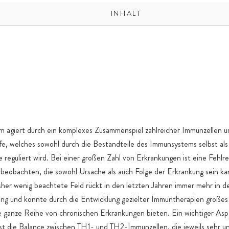
INHALT
 agiert durch ein komplexes Zusammenspiel zahlreicher Immunzellen u
e, welches sowohl durch die Bestandteile des Immunsystems selbst als
e reguliert wird. Bei einer großen Zahl von Erkrankungen ist eine Fehlre
beobachten, die sowohl Ursache als auch Folge der Erkrankung sein ka
sher wenig beachtete Feld rückt in den letzten Jahren immer mehr in d
ung und könnte durch die Entwicklung gezielter Immuntherapien großes
ne ganze Reihe von chronischen Erkrankungen bieten. Ein wichtiger Asp
t die Balance zwischen TH1- und TH2-Immunzellen, die jeweils sehr un