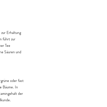
e zur Erhaltung
 führt zur
ner Tee
che Säuren und
rgrüne oder fast
ne Bäume. In
tamingehalt der
lkunde.