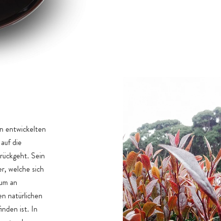
an entwickelten
auf die
urückgeht. Sein
er, welche sich
tum an
en natürlichen
inden ist. In