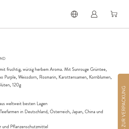
END
it fruchtig, würzig herbem Aroma. Mit Sunrouge Grüntee,
ao Purple, Weissdorn, Rosmarin, Karottensamen, Kornblumen,
blüten, 120g
HINWEIS ZUR VERPACKUNG
aus weltweit besten Lagen
n Teefarmen in Deutschland, Österreich, Japan, China und
 und Pflanzenschutzmittel