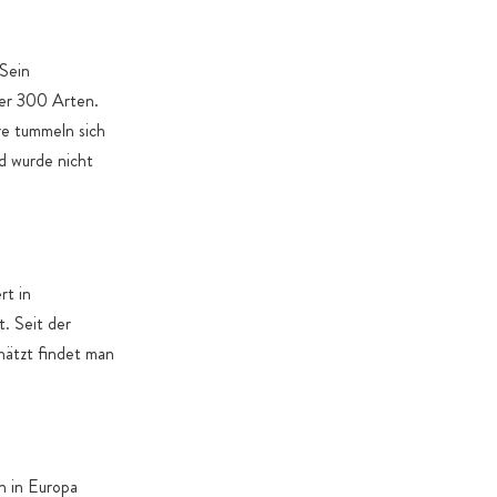
Sein
der 300 Arten.
re tummeln sich
d wurde nicht
rt in
t. Seit der
hätzt findet man
n in Europa