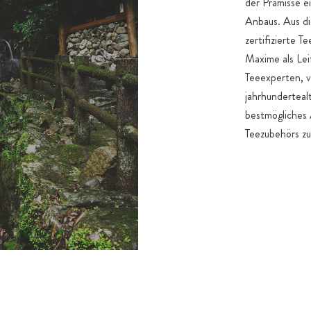
der Prämisse 
Anbaus. Aus d
zertifizierte T
Maxime als Lei
Teeexperten, v
jahrhundertealt
bestmögliches
Teezubehörs z