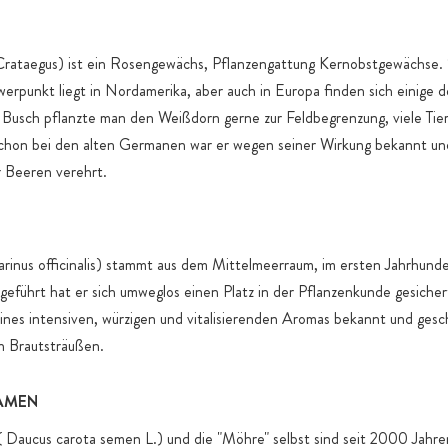
rataegus) ist ein Rosengewächs, Pflanzengattung Kernobstgewächse. 
erpunkt liegt in Nordamerika, aber auch in Europa finden sich einige 
Busch pflanzte man den Weißdorn gerne zur Feldbegrenzung, viele Tie
Schon bei den alten Germanen war er wegen seiner Wirkung bekannt un
r Beeren verehrt.
inus officinalis) stammt aus dem Mittelmeerraum, im ersten Jahrhunde
geführt hat er sich umweglos einen Platz in der Pflanzenkunde gesicher
nes intensiven, würzigen und vitalisierenden Aromas bekannt und gesc
n Brautsträußen.
AMEN
 Daucus carota semen L.) und die "Möhre" selbst sind seit 2000 Jahre