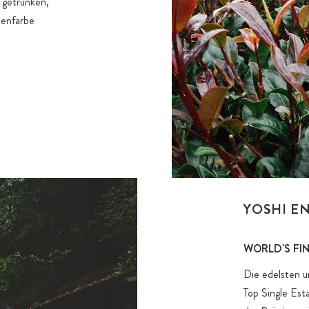
t getrunken,
senfarbe
YOSHI E
WORLD'S FI
Die edelsten u
Top Single Esta