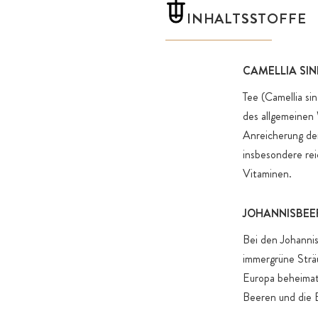
INHALTSSTOFFE
CAMELLIA SIN
Tee (Camellia sin
des allgemeinen
Anreicherung der
insbesondere re
Vitaminen.
JOHANNISBEE
Bei den Johannis
immergrüne Sträu
Europa beheimate
Beeren und die B