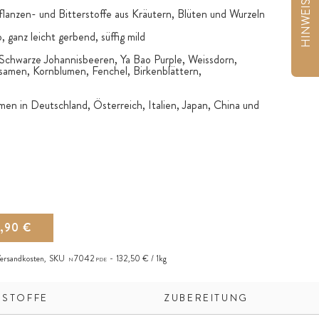
lanzen- und Bitterstoffe aus Kräutern, Blüten und Wurzeln
, ganz leicht gerbend, süffig mild
Schwarze Johannisbeeren, Ya Bao Purple, Weissdorn,
samen, Kornblumen, Fenchel, Birkenblättern,
en in Deutschland, Österreich, Italien, Japan, China und
5,90 €
ersandkosten
,
SKU
7042
132,50 € / 1kg
N
PDE
SSTOFFE
ZUBEREITUNG