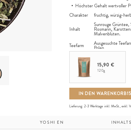
Höchster Gehalt wertvoller Pf
Charakter
fruchtig, würzig-herb
Sunrouge Grüntee, 
Inhalt
Rosmarin, Karotten
Malvenblüten.
Ausgesuchte Teefarm
Teefarm
Polen.
Anbau
Pestizidfreier Anbau
15,90 €
120g
IN DEN WARENKORB
1
Lieferung:
2-3 Werktage
inkl. MwSt., exkl.
V
YOSHI EN
INHALT