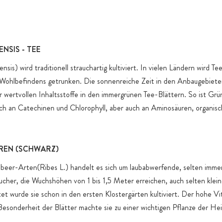
ENSIS - TEE
ensis) wird traditionell strauchartig kultiviert. In vielen Ländern wird Te
 Wohlbefindens getrunken. Die sonnenreiche Zeit in den Anbaugebieten
 wertvollen Inhaltsstoffe in den immergrünen Tee-Blättern. So ist Grü
ich an Catechinen und Chlorophyll, aber auch an Aminosäuren, organis
REN (SCHWARZ)
beer-Arten(Ribes L.) handelt es sich um laubabwerfende, selten imme
cher, die Wuchshöhen von 1 bis 1,5 Meter erreichen, auch selten klei
t wurde sie schon in den ersten Klostergärten kultiviert. Der hohe Vi
esonderheit der Blätter machte sie zu einer wichtigen Pflanze der Hei