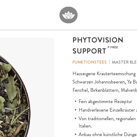
PHYTOVISION
P.FREE
SUPPORT
MASTER BL
FUNKTIONSTEES
Hauseigene Kräuterteemischung m
Schwarzen Johannisbeeren, Ya B
Fenchel, Birkenblättern, Malven
Fein abgestimmte Rezeptur
Handverlesene Einzelkräuter 
Von traditionellen, regionale
Italien.
Anbau ohne künstliche Dünger