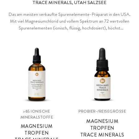
TRACE MINERALS, UTAH SALZSEE
Das am meisten verkaufte Spurenelemente-Präparat in den USA.
Mit viel Magnesiumchlorid und vollem Spektrum an 72 wertvollen
Spurenelementen (ionisch, flüssig, hochdosiert), höchst
bioverfügbar. Mit Sonnenkraft vom Großen Salzsee in Utah
gewonnen, zu 99% Natriumreduziert.
>65 IONISCHE
PROBIER-/REISEGRÖSSE
MINERALSTOFFE
MAGNESIUM
MAGNESIUM
TROPFEN
TROPFEN
TRACE MINERALS