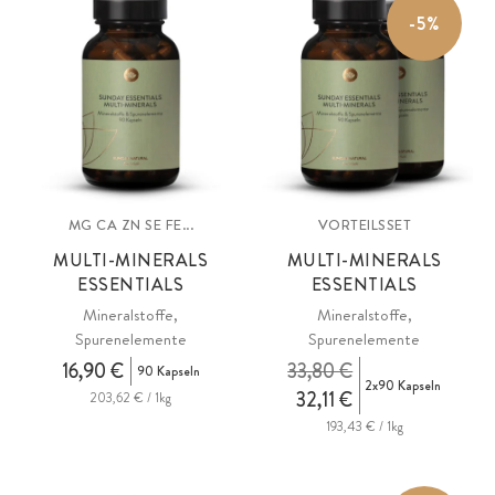
-5%
MG CA ZN SE FE...
VORTEILSSET
MULTI-MINERALS
MULTI-MINERALS
ESSENTIALS
ESSENTIALS
Mineralstoffe,
Mineralstoffe,
Spurenelemente
Spurenelemente
16,90 €
33,80 €
90 Kapseln
2x90 Kapseln
32,11 €
203,62 € / 1kg
193,43 € / 1kg