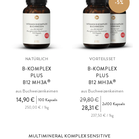
-5%
NATÜRLICH
VORTEILSSET
B-KOMPLEX
B-KOMPLEX
PLUS
PLUS
®
®
B12
MH3A
B12
MH3A
aus Buchweizenkeimen
aus Buchweizenkeimen
14,90 €
29,80 €
100 Kapseln
2x100 Kapseln
28,31 €
250,00 € / 1kg
237,50 € / 1kg
MULTIMINERAL KOMPLEX SENSITIVE