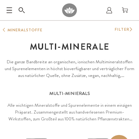
FILTER
MINERALSTOFFE
MULTI-MINERALE
Die ganze Bandbreite an organischen, ionischen Multimineralstoffen
und Spurenelementen in höchst bioverfügbarer und verträglicher Form
aus natürlicher Quelle, ohne Zusätze, vegan, nachhaltig,
schadstoffgeprüft.
MULTI-MINIERALS
Alle wichtigen Mineralstoffe und Spurenelemente in einem einzigen
Präparat. Zusammengestellt aus handverlesenen Premium-
Wirkstoffen, zum Großteil aus 100% natürlichen Pflanzenxtrakten.
Mit Vitamin C für eine optimale Aufnahme. Auch als hochdosierte
Forte-Variante.