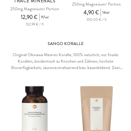
TRACE MINERALS
250mg Magnesium/ Portion
250mg Magnesium/ Portion
4,90 €
14ml
12,90 €
97ml
350,00 € / 1l
132,99 € / 1l
SANGO KORALLE
Original Okinawa Meeres Koralle, 100% natürlich, nur fossile
Korallen, bioidentisch zu Knochen und Zähnen, höchste
Bioverfügbarkeit, säureneutralisierend bzw. basenbildend. Zwei
Korallen-Formen: 2:1 Calcium Magnesium oder hochdosiertes 34%
Calcium, jeweils mit >70 weiteren Mineralstoffen &
Spurenelementen.