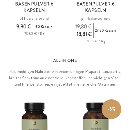
BASENPULVER 6
BASENPULVER 6
KAPSELN
KAPSELN
pH-balancierend
pH-balancierend
9,90 €
19,80 €
180 Kapseln
2x180 Kapseln
18,81 €
73,88 € / 1kg
70,19 € / 1kg
ALL IN ONE
Alle wichtigen Nährstoffe in einem einzigen Präparat. Einzigartig
breites Spektrum an essentielle Nährstoffen und wichtigen Vital-
und Pflanzenstoffen, eingebettet in eine reiche Matrix aus
Superfoods, Beeren und Gemüsen.
-5%