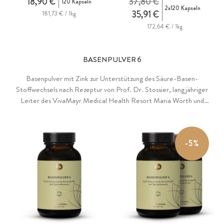
18,90 €
37,80 €
120 Kapseln
2x120 Kapseln
35,91 €
181,73 € / 1kg
172,64 € / 1kg
BASENPULVER 6
Basenpulver mit Zink zur Unterstützung des Säure-Basen-
Stoffwechsels nach Rezeptur von Prof. Dr. Stossier, langjähriger
Leiter des VivaMayr Medical Health Resort Maria Wörth und
Experte im Bereich der orthomolekularen Therapie. Die fein
abgestimmte Mischung aus 6 pH-balancierenden Mineralstoffen und
Spurenelementen enthält: Natriumbicarbonat und -phosphat,
-5%
Calciumcarbonat, Magnesiumcitrat und -lactat sowie Zinkcitrat. Als
flexibel dosierbares Pulver sowie als praktische Kapseln, ohne
Zusätze.