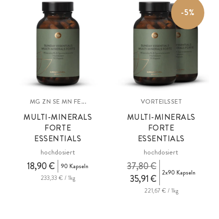
-5%
MG ZN SE MN FE...
VORTEILSSET
MULTI-MINERALS
MULTI-MINERALS
FORTE
FORTE
ESSENTIALS
ESSENTIALS
hochdosiert
hochdosiert
18,90 €
37,80 €
90 Kapseln
2x90 Kapseln
35,91 €
233,33 € / 1kg
221,67 € / 1kg