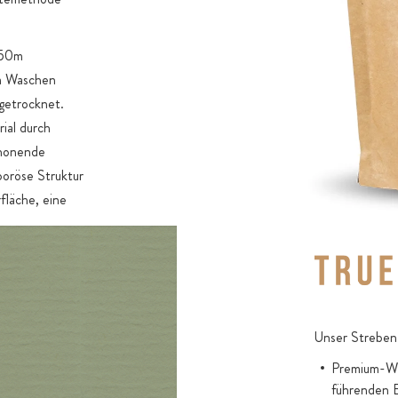
s 50m
m Waschen
 getrocknet.
ial durch
chonende
poröse Struktur
fläche, eine
serem
vität (Null
Aromaschutz-
Unser Streben 
ird der Inhalt
Premium-Wir
ffeinflüssen
führenden 