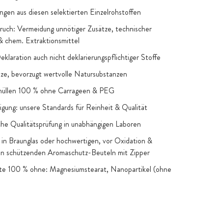
ngen aus diesen selektierten Einzelrohstoffen
uch: Vermeidung unnötiger Zusätze, technischer
 & chem. Extraktionsmittel
Deklaration auch nicht deklarierungspflichtiger Stoffe
e, bevorzugt wertvolle Natursubstanzen
hüllen 100 % ohne Carrageen & PEG
igung: unsere Standards für Reinheit & Qualität
he Qualitätsprüfung in unabhängigen Laboren
in Braunglas oder hochwertigen, vor Oxidation &
en schützenden Aromaschutz-Beuteln mit Zipper
kte 100 % ohne: Magnesiumstearat, Nanopartikel (ohne
snahmen), Gentechnik, künstliche Farb- & Aromastoffe,
 Zucker & Süßstoffe: nur, wenn funktionelle oder