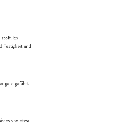
. Gründe dies erforderlich machen
stoff. Es
d Festigkeit und
Menge zugeführt
nisses von etwa