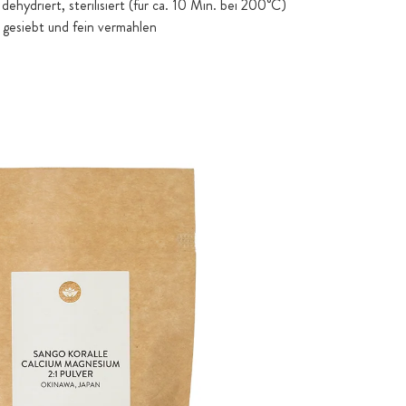
ehydriert, sterilisiert (für ca. 10 Min. bei 200°C)
 gesiebt und fein vermahlen