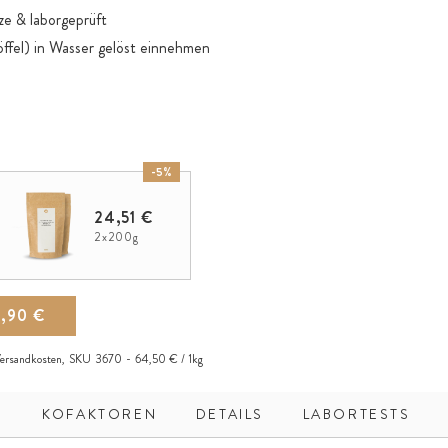
ze & laborgeprüft
öffel) in Wasser gelöst einnehmen
-5%
24,51 €
2x200g
2,90 €
ersandkosten
,
SKU
3670
64,50 € / 1kg
E
KOFAKTOREN
DETAILS
LABORTESTS