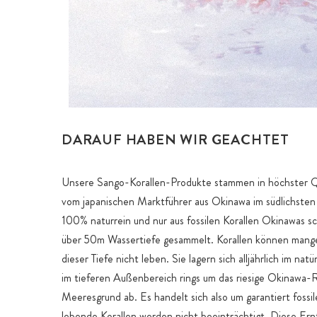
DARAUF HABEN WIR GEACHTET
Unsere Sango-Korallen-Produkte stammen in höchster Qu
vom japanischen Marktführer aus Okinawa im südlichsten 
100% naturrein und nur aus fossilen Korallen Okinawas s
über 50m Wassertiefe gesammelt. Korallen können mangel
dieser Tiefe nicht leben. Sie lagern sich alljährlich im nat
im tieferen Außenbereich rings um das riesige Okinawa-R
Meeresgrund ab. Es handelt sich also um garantiert fossi
lebende Korallen werden nicht beeinträchtigt. Diese E