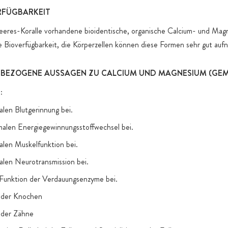
RFÜGBARKEIT
eres-Koralle vorhandene bioidentische, organische Calcium- und Ma
e Bioverfügbarkeit, die Körperzellen können diese Formen sehr gut au
BEZOGENE AUSSAGEN ZU CALCIUM UND MAGNESIUM (GEM.
:
alen Blutgerinnung bei.
malen Energiegewinnungsstoffwechsel bei.
alen Muskelfunktion bei.
alen Neurotransmission bei.
 Funktion der Verdauungsenzyme bei.
g der Knochen
 der Zähne