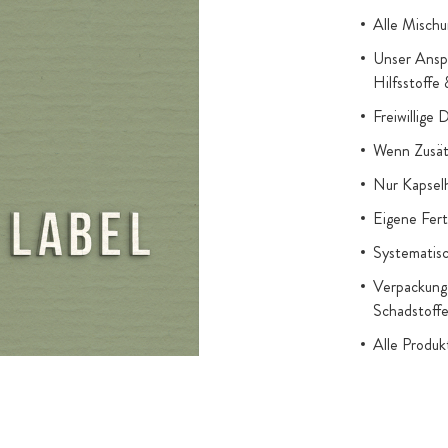
Alle Mischu
Unser Anspr
Hilfsstoffe
Freiwillige 
Wenn Zusätz
Nur Kapsel
Eigene Fert
Systematisc
Verpackung 
Schadstoff
Alle Produ
gesetzl. Au
Titandioxid
Zugesetzter