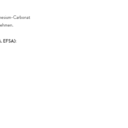
gnesium-Carbonat
fnehmen.
 EFSA):