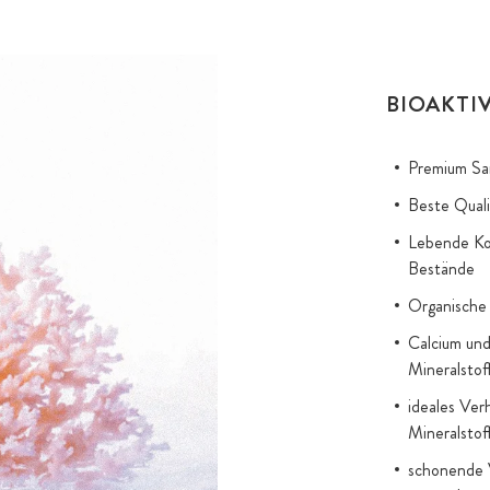
BIOAKTI
Premium Sa
Beste Quali
Lebende Kor
Bestände
Organische
Calcium und
Mineralsto
ideales Ver
Mineralstof
schonende V