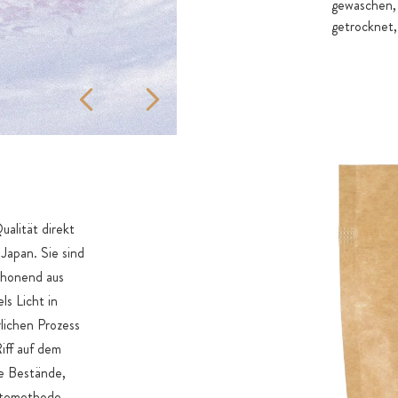
gewaschen, d
getrocknet,
alität direkt
Japan. Sie sind
chonend aus
s Licht in
ürlichen Prozess
iff auf dem
le Bestände,
rntemethode