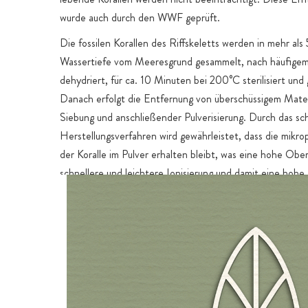
wurde auch durch den WWF geprüft.
Die fossilen Korallen des Riffskeletts werden in mehr al
Wassertiefe vom Meeresgrund gesammelt, nach häufige
dehydriert, für ca. 10 Minuten bei 200°C sterilisiert und
Danach erfolgt die Entfernung von überschüssigem Mater
Siebung und anschließender Pulverisierung. Durch das s
Herstellungsverfahren wird gewährleistet, dass die mikro
der Koralle im Pulver erhalten bleibt, was eine hohe Ober
schnellere und leichtere Ionisierung und damit eine hohe
Bioverfügbarkeit ermöglicht. Die Produkte wurden in un
unabhängigen Labor in Deutschland als frei von Radioakti
Bequerel) getestet.
Verpackt in einen besonders hochwertigen, luftdichten 
Beutel mit Zipper. Durch die hochwertige Beschichtung w
bestmöglich vor Feuchtigkeit, Oxidation und vor Schadsto