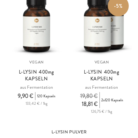
-5%
VEGAN
VEGAN
L-LYSIN
400mg
L-LYSIN
400mg
KAPSELN
KAPSELN
aus Fermentation
aus Fermentation
9,90 €
19,80 €
120 Kapseln
2x120 Kapseln
18,81 €
133,42 € / 1kg
126,75 € / 1kg
L-LYSIN PULVER