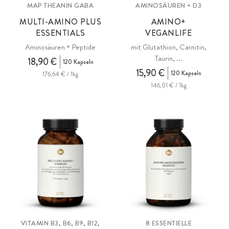
MAP THEANIN GABA
AMINOSÄUREN + D3
MULTI-AMINO PLUS
AMINO+
ESSENTIALS
VEGANLIFE
Aminosäuren + Peptide
mit Glutathion, Carnitin,
Taurin, ...
18,90 €
120 Kapseln
15,90 €
120 Kapseln
176,64 € / 1kg
146,01 € / 1kg
VITAMIN B3, B6, B9, B12,
8 ESSENTIELLE