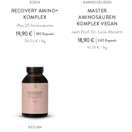
EISEN
AMINOSÄUREN
RECOVERY AMINO+
MASTER
KOMPLEX
AMINOSÄUREN
KOMPLEX VEGAN
Plus 20 Aminosäuren
nach Prof. Dr. Lucà-Moretti
19,90 €
180 Kapseln
18,90 €
240 Kapseln
136,02 € / 1kg
92,78 € / 1kg
VEGAN