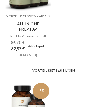
VORTEILSSET 3X120 KAPSELN
ALL IN ONE
PREMIUM
bioaktiv & Formenvielfalt
86,70 €
3x120 Kapseln
82,37 €
252,58 € / 1kg
VORTEILSSETS MIT LYSIN
-5%