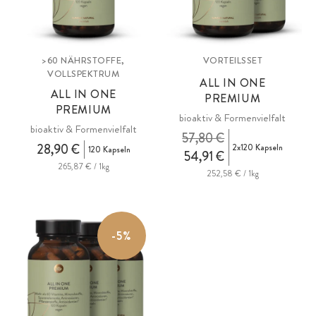
>60 NÄHRSTOFFE,
VORTEILSSET
VOLLSPEKTRUM
ALL IN ONE
ALL IN ONE
PREMIUM
PREMIUM
bioaktiv & Formenvielfalt
bioaktiv & Formenvielfalt
57,80 €
28,90 €
2x120 Kapseln
120 Kapseln
54,91 €
265,87 € / 1kg
252,58 € / 1kg
-5%