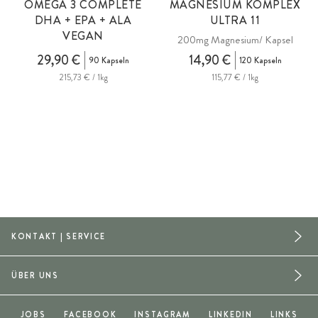
OMEGA 3 COMPLETE
MAGNESIUM KOMPLEX
DHA + EPA + ALA
ULTRA 11
VEGAN
200mg Magnesium/ Kapsel
i
29,90 €
14,90 €
90 Kapseln
120 Kapseln
215,73 € / 1kg
115,77 € / 1kg
KONTAKT | SERVICE
ÜBER UNS
JOBS
FACEBOOK
INSTAGRAM
LINKEDIN
LINKS