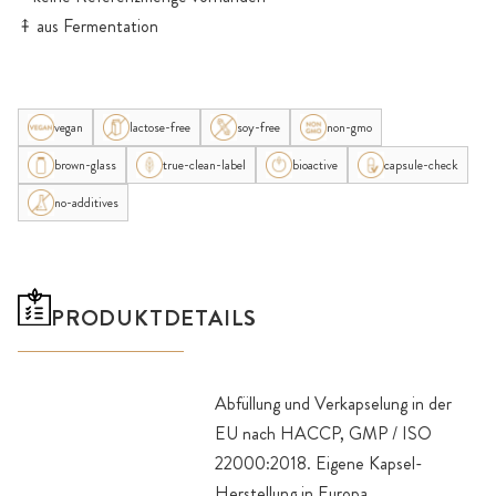
⤉ aus Fermentation
vegan
lactose-free
soy-free
non-gmo
brown-glass
true-clean-label
bioactive
capsule-check
no-additives
PRODUKTDETAILS
Abfüllung und Verkapselung in der
EU nach HACCP, GMP / ISO
22000:2018. Eigene Kapsel-
Herstellung in Europa.