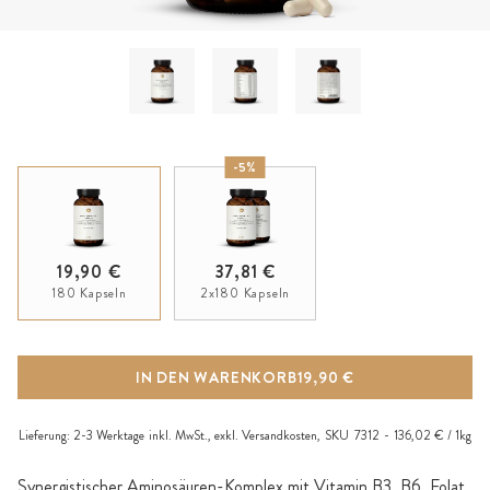
-5%
19,90 €
37,81 €
180 Kapseln
2x180 Kapseln
IN DEN WARENKORB
19,90 €
Lieferung:
2-3 Werktage
inkl. MwSt., exkl.
Versandkosten
,
SKU
7312
136,02 € / 1kg
Synergistischer Aminosäuren-Komplex mit Vitamin B3, B6, Folat