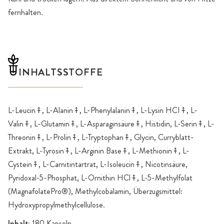
fernhalten.
INHALTSSTOFFE
L-Leucin⤉, L-Alanin⤉, L-Phenylalanin⤉, L-Lysin HCI⤉, L-
Valin⤉, L-Glutamin⤉, L-Asparaginsäure⤉, Histidin, L-Serin⤉, L-
Threonin⤉, L-Prolin⤉, L-Tryptophan⤉, Glycin, Curryblatt-
Extrakt, L-Tyrosin⤉, L-Arginin Base⤉, L-Methionin⤉, L-
Cystein⤉, L-Carnitintartrat, L-Isoleucin⤉, Nicotinsäure,
Pyridoxal-5-Phosphat, L-Ornithin HCl⤉, L-5-Methylfolat
(MagnafolatePro®), Methylcobalamin, Überzugsmittel:
Hydroxypropylmethylcellulose.
Inhalt:
180 Kapseln