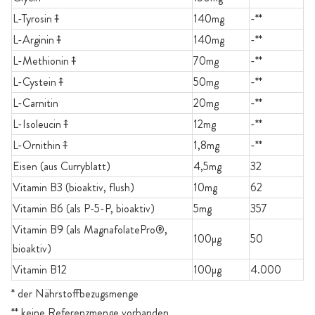
L-Tyrosin⤉
140mg
-**
L-Arginin⤉
140mg
-**
L-Methionin⤉
70mg
-**
L-Cystein⤉
50mg
-**
L-Carnitin
20mg
-**
L-Isoleucin⤉
12mg
-**
L-Ornithin⤉
1,8mg
-**
Eisen (aus Curryblatt)
4,5mg
32
Vitamin B3 (bioaktiv, flush)
10mg
62
Vitamin B6 (als P-5-P, bioaktiv)
5mg
357
Vitamin B9 (als MagnafolatePro®,
100µg
50
bioaktiv)
Vitamin B12
100µg
4.000
* der Nährstoffbezugsmenge
** keine Referenzmenge vorhanden