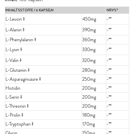
INHALTSSTOFFE / 6 KAPSELN
NRV%*
L-Leucin⤉
450mg
-**
L-Alanin⤉
390mg
-**
L-Phenylalanin⤉
360mg
-**
L-Lysin⤉
330mg
-**
L-Valin⤉
320mg
-**
L-Glutamin⤉
280mg
-**
L-Asparaginsäure⤉
250mg
-**
Histidin
200mg
-**
L-Serin⤉
200mg
-**
L-Threonin⤉
200mg
-**
L-Prolin⤉
180mg
-**
L-Tryptophan⤉
170mg
-**
Glycin
150mg
-**