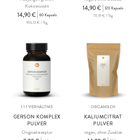
Kokosnüssen
14,90 €
120 Kapseln
14,90 €
60 Kapseln
111,19 € / 1kg
955,13 € / 1kg
1:1:1 VERHÄLTNIS
ORGANISCH
GERSON KOMPLEX
KALIUMCITRAT
PULVER
PULVER
Originalrezeptur
vegan, ohne Zusätze