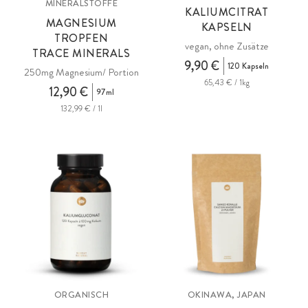
MINERALSTOFFE
KALIUMCITRAT
MAGNESIUM
KAPSELN
TROPFEN
vegan, ohne Zusätze
TRACE MINERALS
9,90 €
120 Kapseln
250mg Magnesium/ Portion
65,43 € / 1kg
12,90 €
97ml
132,99 € / 1l
ORGANISCH
OKINAWA, JAPAN