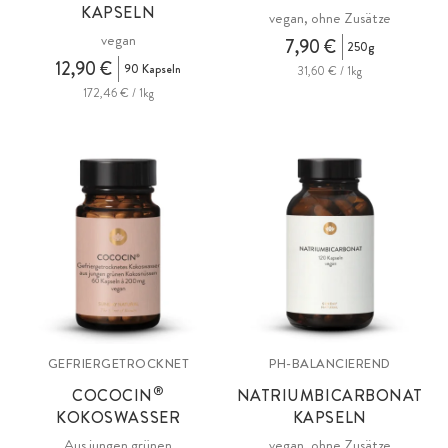
KAPSELN
vegan, ohne Zusätze
vegan
7,90 €
250g
12,90 €
90 Kapseln
31,60 € / 1kg
172,46 € / 1kg
GEFRIERGETROCKNET
PH-BALANCIEREND
®
COCOCIN
NATRIUMBICARBONAT
KOKOSWASSER
KAPSELN
Aus jungen grünen
vegan, ohne Zusätze