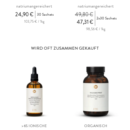
natriumangereichert
natriumangereichert
24,90 €
49,80 €
30 Sachets
2x30 Sachets
47,31 €
103,75 € / 1kg
98,56 € / 1kg
WIRD OFT ZUSAMMEN GEKAUFT
>65 IONISCHE
ORGANISCH