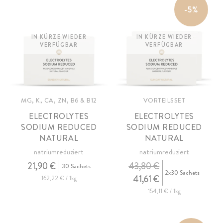
-5%
IN KÜRZE WIEDER
IN KÜRZE WIEDER
VERFÜGBAR
VERFÜGBAR
MG, K, CA, ZN, B6 & B12
VORTEILSSET
ELECTROLYTES
ELECTROLYTES
SODIUM REDUCED
SODIUM REDUCED
NATURAL
NATURAL
natriumreduziert
natriumreduziert
21,90 €
43,80 €
30 Sachets
2x30 Sachets
41,61 €
162,22 € / 1kg
154,11 € / 1kg