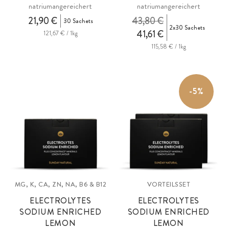
natriumangereichert
natriumangereichert
21,90 €
43,80 €
30 Sachets
2x30 Sachets
41,61 €
121,67 € / 1kg
115,58 € / 1kg
-5%
MG, K, CA, ZN, NA, B6 & B12
VORTEILSSET
ELECTROLYTES
ELECTROLYTES
SODIUM ENRICHED
SODIUM ENRICHED
LEMON
LEMON