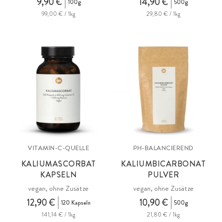
9,90 €
14,90 €
100g
500g
99,00 € / 1kg
29,80 € / 1kg
VITAMIN-C-QUELLE
PH-BALANCIEREND
KALIUMASCORBAT
KALIUMBICARBONAT
KAPSELN
PULVER
vegan, ohne Zusätze
vegan, ohne Zusätze
12,90 €
10,90 €
120 Kapseln
500g
141,14 € / 1kg
21,80 € / 1kg