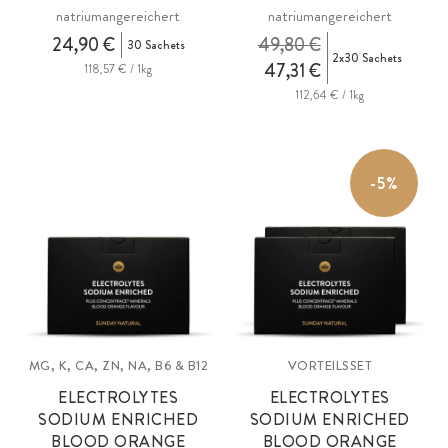
natriumangereichert
natriumangereichert
24,90 €
49,80 €
30 Sachets
2x30 Sachets
47,31 €
118,57 € / 1kg
112,64 € / 1kg
-5%
MG, K, CA, ZN, NA, B6 & B12
VORTEILSSET
ELECTROLYTES
ELECTROLYTES
SODIUM ENRICHED
SODIUM ENRICHED
BLOOD ORANGE
BLOOD ORANGE