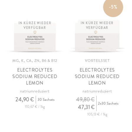
-5%
IN KÜRZE WIEDER
IN KÜRZE WIEDER
VERFÜGBAR
VERFÜGBAR
MG, K, CA, ZN, B6 & B12
VORTEILSSET
ELECTROLYTES
ELECTROLYTES
SODIUM REDUCED
SODIUM REDUCED
LEMON
LEMON
natriumreduziert
natriumreduziert
24,90 €
49,80 €
30 Sachets
2x30 Sachets
47,31 €
110,67 € / 1kg
105,13 € / 1kg