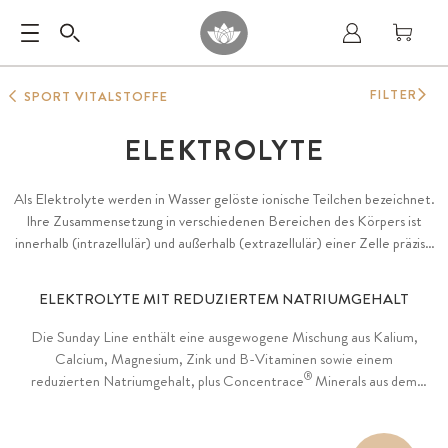
FILTER
SPORT VITALSTOFFE
ELEKTROLYTE
Als Elektrolyte werden in Wasser gelöste ionische Teilchen bezeichnet.
Ihre Zusammensetzung in verschiedenen Bereichen des Körpers ist
innerhalb (intrazellulär) und außerhalb (extrazellulär) einer Zelle präzise
ausbalanciert. Wichtige Vertreter sind Magnesium, welches zum
Elektrolytgleichwicht beiträgt, sowie Kalium, Natrium und Calcium.
ELEKTROLYTE MIT REDUZIERTEM NATRIUMGEHALT
Entdecken Sie unsere zwei Produktlinen Sunday und Sport Line, mit
reduziertem oder angereichertem Natriumgehalt.
Die Sunday Line enthält eine ausgewogene Mischung aus Kalium,
Calcium, Magnesium, Zink und B-Vitaminen sowie einem
®
reduzierten Natriumgehalt, plus Concentrace
Minerals aus dem
Utah-Salzsee. Ideal für Menschen mit natriumreduzierter Ernährung
und die tägliche Hydration. Box mit praktischen
Einzelportionsbeuteln.