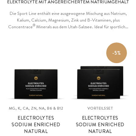
ELEKTROLYTE MIT ANGEREICHERTEM NATRIUMGEHALT
Die Sport Line enthält eine ausgewogene Mischung aus Natrium,
Kalium, Calcium, Magnesium, Zink und B-Vitaminen, plus
®
Concentrace
Minerals aus dem Utah-Salzsee. Ideal für sportliche
Aktivitäten. Box mit praktischen Einzelportionsbeuteln, erhältlich in
vier erfrischenden Geschmacksrichtungen.
-5%
MG, K, CA, ZN, NA, B6 & B12
VORTEILSSET
ELECTROLYTES
ELECTROLYTES
SODIUM ENRICHED
SODIUM ENRICHED
NATURAL
NATURAL