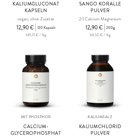
KALIUMGLUCONAT
SANGO KORALLE
KAPSELN
PULVER
vegan, ohne Zusätze
2:1 Calcium Magnesium
12,90 €
12,90 €
120 Kapseln
200g
149,31 € / 1kg
64,50 € / 1kg
MIT PHOSPHOR
KALIUMSALZ
CALCIUM-
KALIUMCHLORID
GLYCEROPHOSPHAT
PULVER