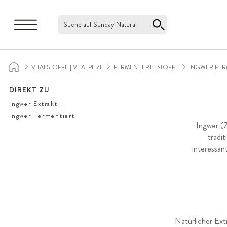
Suche auf Sunday Natural
VITALSTOFFE | VITALPILZE
FERMENTIERTE STOFFE
INGWER FER
DIREKT ZU
Ingwer Extrakt
Ingwer Fermentiert
Ingwer (Z
tradi
interessan
Natürlicher Ext