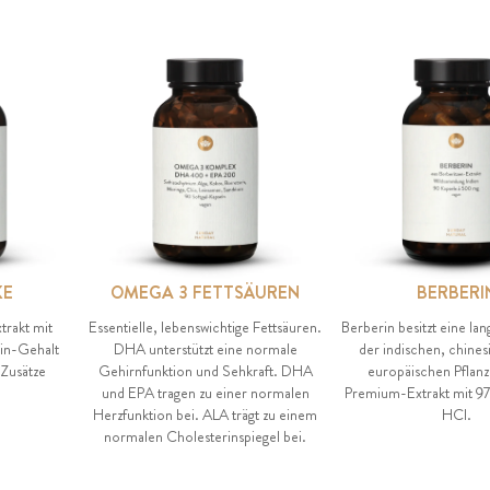
KE
OMEGA 3 FETTSÄUREN
BERBERI
trakt mit
Essentielle, lebenswichtige Fettsäuren.
Berberin besitzt eine lan
in-Gehalt
DHA unterstützt eine normale
der indischen, chine
 Zusätze
Gehirnfunktion und Sehkraft. DHA
europäischen Pflan
und EPA tragen zu einer normalen
Premium-Extrakt mit 97
Herzfunktion bei. ALA trägt zu einem
HCl.
normalen Cholesterinspiegel bei.