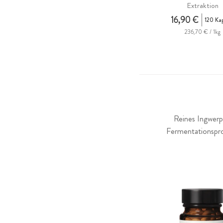
Extraktion
16,90 €
120 Ka
236,70 € / 1kg
Reines Ingwerpu
Fermentationsproz