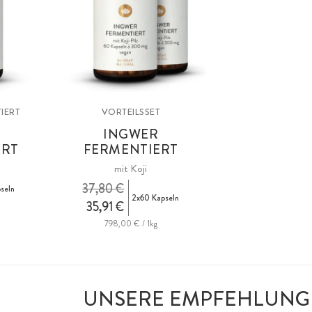
IERT
VORTEILSSET
INGWER
ERT
FERMENTIERT
mit Koji
37,80 €
seln
2x60 Kapseln
35,91 €
798,00 € / 1kg
UNSERE EMPFEHLUNG