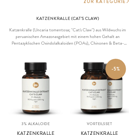
ZUR KATEGORIE
KATZENKRALLE (CAT'S CLAW)
Katzenkralle (Uncaria tomentosa; "Cat's Claw") aus Wildwuchs im
peruanischen Amazonasgebiet mit einem hohen Gehalt an
Pentazyklischen Oxindolalkaloiden (POAs), Chinonen & Beta-
Carotin. Naturrein, direkt von der Farm.
-5%
3% ALKALOIDE
VORTEILSSET
KATZENKRALLE
KATZENKRALLE