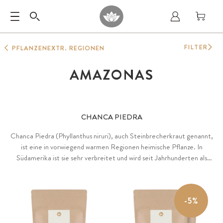
FILTER
PFLANZENEXTR. REGIONEN
AMAZONAS
CHANCA PIEDRA
Chanca Piedra (Phyllanthus niruri), auch Steinbrecherkraut genannt,
ist eine in vorwiegend warmen Regionen heimische Pflanze. In
Südamerika ist sie sehr verbreitet und wird seit Jahrhunderten als
traditionelles Heilkraut kultiviert. Premium-Chanca-Piedra-Pulver
und -Tee aus naturbelassener Wildsammlung in Peru.
-5%