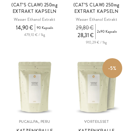
(CAT’S CLAW) 250
mg
(CAT’S CLAW) 250
mg
EXTRAKT KAPSELN
EXTRAKT KAPSELN
Wasser Ethanol Extrakt
Wasser Ethanol Extrakt
14,90 €
29,80 €
90 Kapseln
2x90 Kapseln
28,31 €
479,10 € / 1kg
910,29 € / 1kg
-5%
PUCALLPA, PERU
VORTEILSSET
KATZENKRALLE
KATZENKRALLE