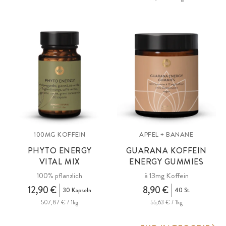
100MG KOFFEIN
APFEL + BANANE
PHYTO ENERGY
GUARANA KOFFEIN
VITAL MIX
ENERGY GUMMIES
100% pflanzlich
à 13mg Koffein
12,90 €
8,90 €
30 Kapseln
40 St.
507,87 € / 1kg
55,63 € / 1kg