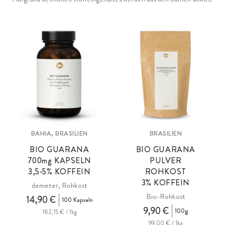
kaffeeähnliche Getränke als auch Limonaden hergestellt.
BAHIA, BRASILIEN
BRASILIEN
BIO GUARANA
BIO GUARANA
700
mg
KAPSELN
PULVER
3,5-5% KOFFEIN
ROHKOST
3% KOFFEIN
demeter, Rohkost
Bio-Rohkost
14,90 €
100 Kapseln
9,90 €
100g
182,15 € / 1kg
99,00 € / 1kg