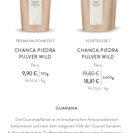
PREMIUM-ROHKOST
VORTEILSSET
CHANCA PIEDRA
CHANCA PIEDRA
PULVER WILD
PULVER WILD
Peru
Peru
9,90 €
19,80 €
100g
2x100g
18,81 €
99,00 € / 1kg
94,05 € / 1kg
GUARANA
Die Guaranapflanze ist im brasilianischen Amazonasbecken
beheimatet und nach dem indigenen Volk der Guaranì benannt.
Aufgrund des hohen Koffeingehaltes werden aus den Samen sowohl