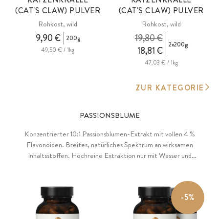
(CAT'S CLAW) PULVER
(CAT'S CLAW) PULVER
Rohkost, wild
Rohkost, wild
9,90 €
19,80 €
200g
2x200g
18,81 €
49,50 € / 1kg
47,03 € / 1kg
ZUR KATEGORIE
PASSIONSBLUME
Konzentrierter 10:1 Passionsblumen-Extrakt mit vollen 4 %
Flavonoiden. Breites, natürliches Spektrum an wirksamen
Inhaltsstoffen. Hochreine Extraktion nur mit Wasser und
Lebensmittelalkohol, ohne chemische Lösungsmittel. Reiner
Pflanzenextrakt ohne Trägerstoffe und jegliche Zusätze.
-5%