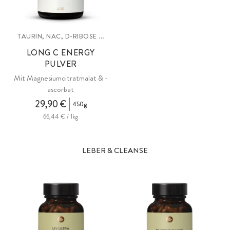
TAURIN, NAC, D-RIBOSE ...
LONG C ENERGY
PULVER
Mit Magnesiumcitratmalat & -
ascorbat
29,90 €
450g
66,44 € / 1kg
LEBER & CLEANSE