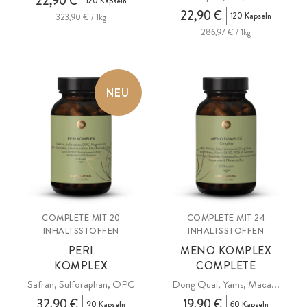
22,90 €
120 Kapseln
22,90 €
120 Kapseln
323,90 € / 1kg
286,97 € / 1kg
NEU
COMPLETE MIT 20
COMPLETE MIT 24
INHALTSSTOFFEN
INHALTSSTOFFEN
PERI
MENO KOMPLEX
KOMPLEX
COMPLETE
Safran, Sulforaphan, OPC
Dong Quai, Yams, Maca...
32,90 €
19,90 €
90 Kapseln
60 Kapseln