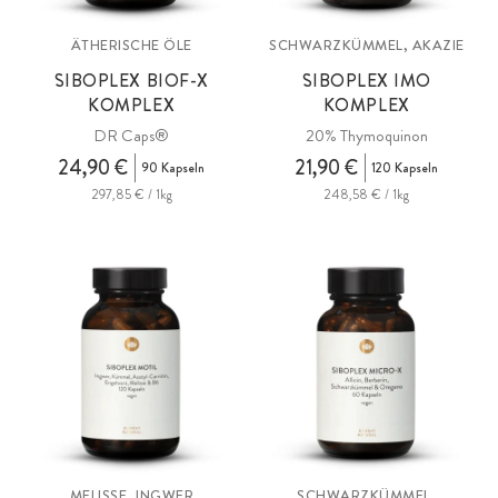
ÄTHERISCHE ÖLE
SCHWARZKÜMMEL, AKAZIE
SIBOPLEX BIOF-X
SIBOPLEX IMO
KOMPLEX
KOMPLEX
DR Caps®
20% Thymoquinon
24,90 €
21,90 €
90 Kapseln
120 Kapseln
297,85 € / 1kg
248,58 € / 1kg
MELISSE, INGWER
SCHWARZKÜMMEL,