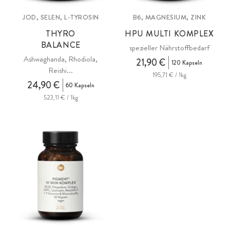
JOD, SELEN, L-TYROSIN
B6, MAGNESIUM, ZINK
THYRO
HPU MULTI KOMPLEX
BALANCE
spezieller Nährstoffbedarf
Ashwaghanda, Rhodiola,
21,90 €
120 Kapseln
Reishi...
195,71 € / 1kg
24,90 €
60 Kapseln
523,11 € / 1kg