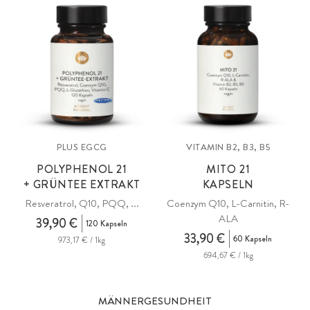
PLUS EGCG
VITAMIN B2, B3, B5
POLYPHENOL 21
MITO 21
+ GRÜNTEE EXTRAKT
KAPSELN
Resveratrol, Q10, PQQ, ...
Coenzym Q10, L-Carnitin, R-
ALA
39,90 €
120 Kapseln
33,90 €
60 Kapseln
973,17 € / 1kg
694,67 € / 1kg
MÄNNERGESUNDHEIT