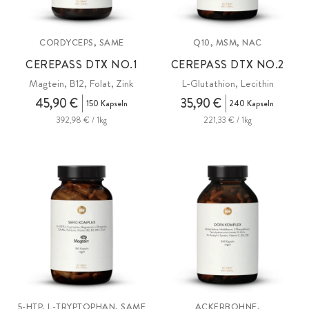
CORDYCEPS, SAME
Q10, MSM, NAC
CEREPASS DTX NO.1
CEREPASS DTX NO.2
Magtein, B12, Folat, Zink
L-Glutathion, Lecithin
45,90 €
35,90 €
150 Kapseln
240 Kapseln
392,98 € / 1kg
221,33 € / 1kg
5-HTP, L-TRYPTOPHAN, SAME
ACKERBOHNE,