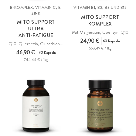
B-KOMPLEX, VITAMIN C, E,
VITAMIN B1, B2, B3 UND B12
ZINK
MITO SUPPORT
MITO SUPPORT
KOMPLEX
ULTRA
Mit Magnesium, Coenzym Q10
ANTI-FATIGUE
24,90 €
60 Kapseln
Q10, Quercetin, Glutathion...
568,49 € / 1kg
46,90 €
90 Kapseln
744,44 € / 1kg