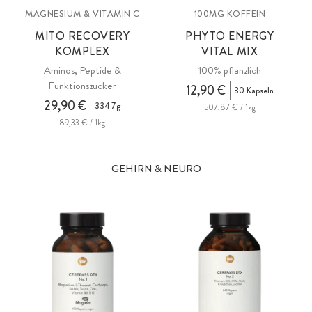
MAGNESIUM & VITAMIN C
100MG KOFFEIN
MITO RECOVERY
PHYTO ENERGY
KOMPLEX
VITAL MIX
Aminos, Peptide &
100% pflanzlich
Funktionszucker
12,90 €
30 Kapseln
29,90 €
334.7g
507,87 € / 1kg
89,33 € / 1kg
GEHIRN & NEURO