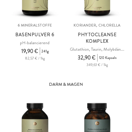
6 MINERALSTOFFE
KORIANDER, CHLORELLA
BASENPULVER 6
PHYTOCLEANSE
KOMPLEX
pH-balancierend
Glutathion, Taurin, Molybdän...
19,90 €
241g
32,90 €
120 Kapseln
82,57 € / 1kg
349,63 € / 1kg
DARM & MAGEN