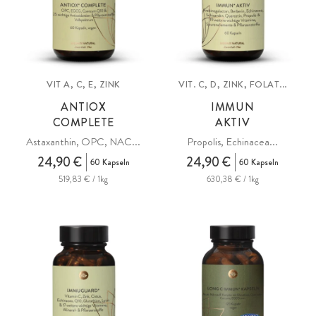
VIT A, C, E, ZINK
VIT. C, D, ZINK, FOLAT...
ANTIOX
IMMUN
COMPLETE
AKTIV
Astaxanthin, OPC, NAC...
Propolis, Echinacea...
24,90 €
24,90 €
60 Kapseln
60 Kapseln
519,83 € / 1kg
630,38 € / 1kg