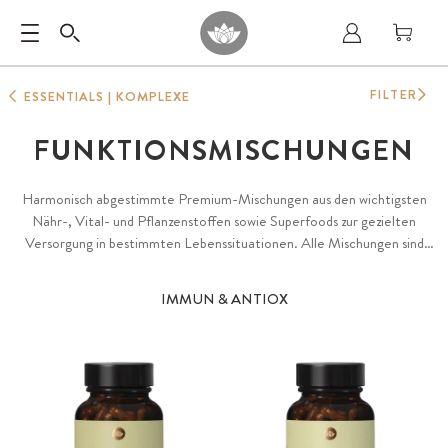
FILTER
ESSENTIALS | KOMPLEXE
FUNKTIONSMISCHUNGEN
Harmonisch abgestimmte Premium-Mischungen aus den wichtigsten
Nähr-, Vital- und Pflanzenstoffen sowie Superfoods zur gezielten
Versorgung in bestimmten Lebenssituationen. Alle Mischungen sind
handverlesen zusammengestellt aus den besten Einzelwirkstoffen
unseres Sortiments, reich in der Formenvielfalt und optimal abgestimmt
IMMUN & ANTIOX
aus natürlichen, pflanzlichen Inhaltsstoffen, bioaktiven Reinsubstanzen
und naturbelassenen Superfoods.