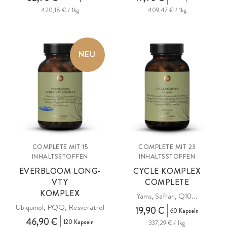
420,18 € / 1kg
409,47 € / 1kg
NEU
COMPLETE MIT 15
COMPLETE MIT 23
INHALTSSTOFFEN
INHALTSSTOFFEN
EVERBLOOM LONG-
CYCLE KOMPLEX
VTY
COMPLETE
KOMPLEX
Yams, Safran, Q10...
Ubiquinol, PQQ, Resveratrol
19,90 €
60 Kapseln
46,90 €
120 Kapseln
337,29 € / 1kg