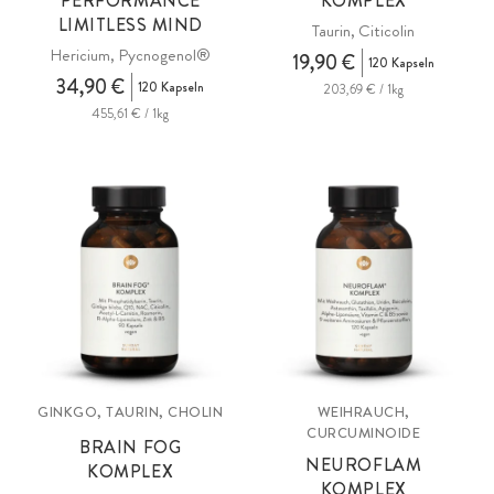
PERFORMANCE
KOMPLEX
LIMITLESS MIND
Taurin, Citicolin
Hericium, Pycnogenol®
19,90 €
120 Kapseln
34,90 €
120 Kapseln
203,69 € / 1kg
455,61 € / 1kg
GINKGO, TAURIN, CHOLIN
WEIHRAUCH,
CURCUMINOIDE
BRAIN FOG
NEUROFLAM
KOMPLEX
KOMPLEX