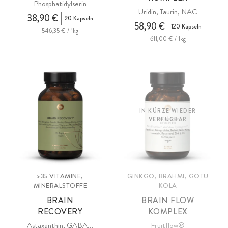
Phosphatidylserin
Uridin, Taurin, NAC
38,90 €
90 Kapseln
58,90 €
120 Kapseln
546,35 € / 1kg
611,00 € / 1kg
IN KÜRZE WIEDER
VERFÜGBAR
>35 VITAMINE,
GINKGO, BRAHMI, GOTU
MINERALSTOFFE
KOLA
BRAIN
BRAIN FLOW
RECOVERY
KOMPLEX
Astaxanthin, GABA...
Fruitflow®