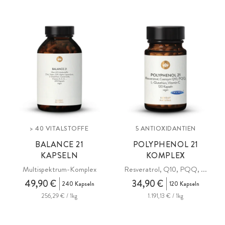
> 40 VITALSTOFFE
5 ANTIOXIDANTIEN
BALANCE 21
POLYPHENOL 21
KAPSELN
KOMPLEX
Multispektrum-Komplex
Resveratrol, Q10, PQQ, ...
49,90 €
34,90 €
240 Kapseln
120 Kapseln
256,29 € / 1kg
1.191,13 € / 1kg