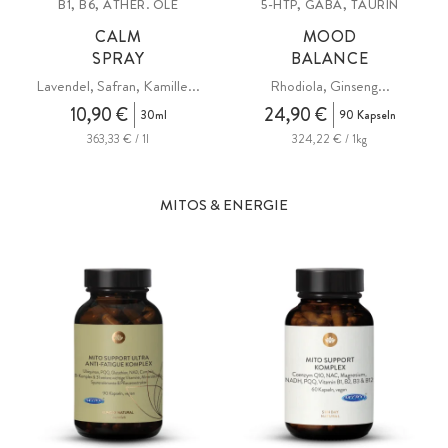
B1, B6, ÄTHER. ÖLE
5-HTP, GABA, TAURIN
CALM
MOOD
SPRAY
BALANCE
Lavendel, Safran, Kamille...
Rhodiola, Ginseng...
10,90 €
24,90 €
30ml
90 Kapseln
363,33 € / 1l
324,22 € / 1kg
MITOS & ENERGIE