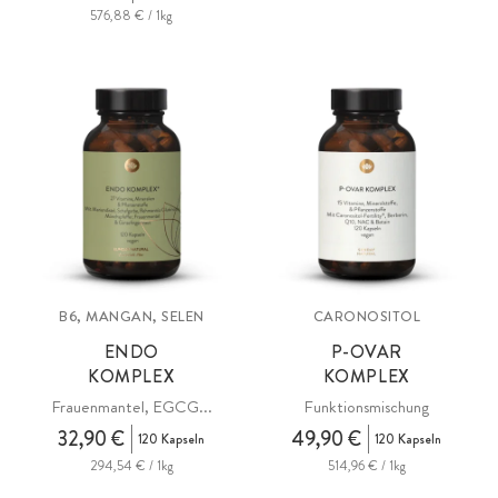
576,88 € / 1kg
B6, MANGAN, SELEN
CARONOSITOL
ENDO
P-OVAR
KOMPLEX
KOMPLEX
Frauenmantel, EGCG...
Funktionsmischung
32,90 €
49,90 €
120 Kapseln
120 Kapseln
294,54 € / 1kg
514,96 € / 1kg