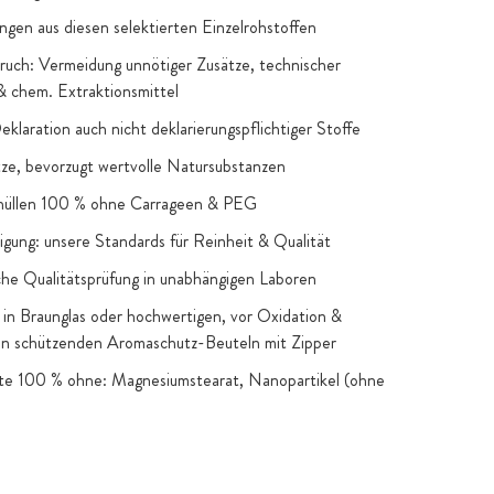
ngen aus diesen selektierten Einzelrohstoffen
uch: Vermeidung unnötiger Zusätze, technischer
 & chem. Extraktionsmittel
Deklaration auch nicht deklarierungspflichtiger Stoffe
e, bevorzugt wertvolle Natursubstanzen
hüllen 100 % ohne Carrageen & PEG
igung: unsere Standards für Reinheit & Qualität
he Qualitätsprüfung in unabhängigen Laboren
in Braunglas oder hochwertigen, vor Oxidation &
en schützenden Aromaschutz-Beuteln mit Zipper
kte 100 % ohne: Magnesiumstearat, Nanopartikel (ohne
snahmen), Gentechnik, künstliche Farb- & Aromastoffe,
 Zucker & Süßstoffe: nur, wenn funktionelle oder