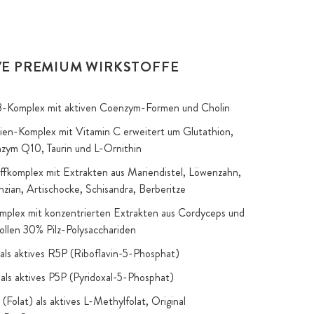
VE PREMIUM WIRKSTOFFE
 B-Komplex mit aktiven Coenzym-Formen und Cholin
ien-Komplex mit Vitamin C erweitert um Glutathion,
ym Q10, Taurin und L-Ornithin
ffkomplex mit Extrakten aus Mariendistel, Löwenzahn,
zian, Artischocke, Schisandra, Berberitze
omplex mit konzentrierten Extrakten aus Cordyceps und
vollen 30% Pilz-Polysacchariden
als aktives R5P (Riboflavin-5-Phosphat)
als aktives P5P (Pyridoxal-5-Phosphat)
(Folat) als aktives L-Methylfolat, Original