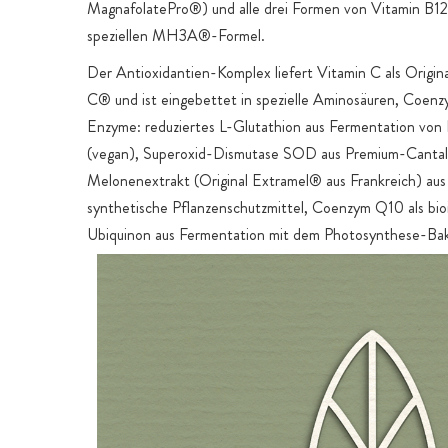
MagnafolatePro®) und alle drei Formen von Vitamin B12 
speziellen MH3A®-Formel.
Der Antioxidantien-Komplex liefert Vitamin C als Origin
C® und ist eingebettet in spezielle Aminosäuren, Coen
Enzyme: reduziertes L-Glutathion aus Fermentation von 
(vegan), Superoxid-Dismutase SOD aus Premium-Canta
Melonenextrakt (Original Extramel® aus Frankreich) au
synthetische Pflanzenschutzmittel, Coenzym Q10 als bio
Ubiquinon aus Fermentation mit dem Photosynthese-Ba
Rhodobacter, sowie 100% vegane Aminosäuren L-Ornithi
Der Pflanzenstoff-Komplex liefert ausgesuchte Pflanzen
einem großen Reichtum an wertvollen Bitterstoffen, Fla
Alkaloiden und Curcuminoiden. Er enthält Extrakte aus M
(80% Silymarin davon 30% Sylibinin), Artischocke (5% Cy
Löwenzahn, Curcuma (als Premium Vollspektrum-Extrakt
200 weiteren bioaktiven Curcuma-Pflanzenstoffen), Schi