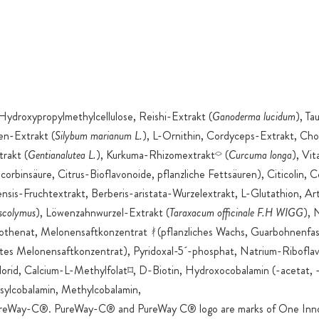
Hydroxypropylmethylcellulose, Reishi-Extrakt (
Ganoderma lucidum
), Tau
en-Extrakt (
Silybum marianum L.
), L-Ornithin, Cordyceps-Extrakt, Chol
rakt (
Gentiana
lutea L.
), Kurkuma-Rhizomextrakt⌔ (
Curcuma longa
), Vi
rbinsäure, Citrus-Bioflavonoide, pflanzliche Fettsäuren), Citicolin,
nsis-Fruchtextrakt, Berberis-aristata-Wurzelextrakt, L-Glutathion, Ar
scolymus
), Löwenzahnwurzel-Extrakt (
Taraxacum officinale F.H WIGG
), 
thenat, Melonensaftkonzentrat ᚯ(pflanzliches Wachs, Guarbohnenfas
etes Melonensaftkonzentrat), Pyridoxal-5´-phosphat, Natrium-Riboflav
orid, Calcium-L-Methylfolat⌑, D-Biotin, Hydroxocobalamin (-acetat, -ch
ylcobalamin, Methylcobalamin,
reWay-C®. PureWay-C® and PureWay C® logo are marks of One Inno