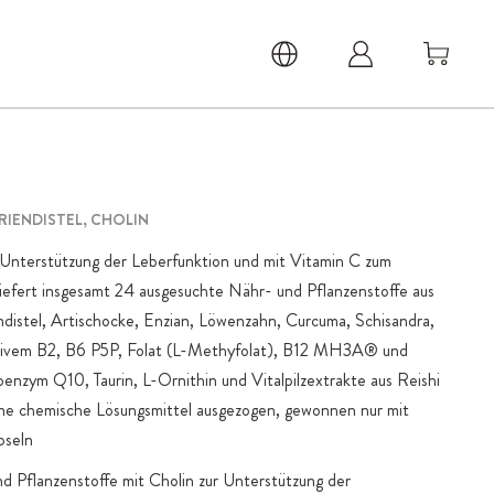
RIENDISTEL, CHOLIN
Unterstützung der Leberfunktion und mit Vitamin C zum
 liefert insgesamt 24 ausgesuchte Nähr- und Pflanzenstoffe aus
distel, Artischocke, Enzian, Löwenzahn, Curcuma, Schisandra,
ktivem B2, B6 P5P, Folat (L-Methyfolat), B12 MH3A® und
enzym Q10, Taurin, L-Ornithin und Vitalpilzextrakte aus Reishi
ne chemische Lösungsmittel ausgezogen, gewonnen nur mit
pseln
d Pflanzenstoffe mit Cholin zur Unterstützung der