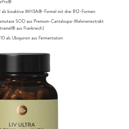
tePro®
2 als bioaktive MH3A®-Formel mit drei B12-Formen
ismutase SOD aus Premium-Cantaloupe-Melonenextrakt
xtramel® aus Frankreich)
0 als Ubiquinon aus Fermentation
n reduziert aus Herstellung mittels hochwertigen Kefir-
att der sonst üblichen Schimmel-Pilz-Kulturen
enextrakte gewonnen nur mittels Wasser und
l-Alkohol (Ethanol)
l (Silybum marianum): Premium-Extrakt mit 80%
avon 30% Silibinin, Extraktion nur mittels essbarem
hne sonst verwendetes Methanol
rcuma longa): Original Cureit® Vollspektrum-Wurzel-
t mindestens 45% Curcuminoiden und über 200 Curcuma-
en; höchste Bioverfügbarkeit durch patentierte PNS-