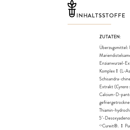
INHALTSSTOFFE
ZUTATEN:
Überzugsmittel: 
Mariendistelsam
Enzianwurzel-Ext
Komplex⥉ (L-Asco
Schisandra-chine
Extrakt (
Cynara 
Calcium-D-panto
gefriergetrockn
Thiamin-hydrochl
5′-Desoxyadenos
⌔Cureit®. ⥉ Pu