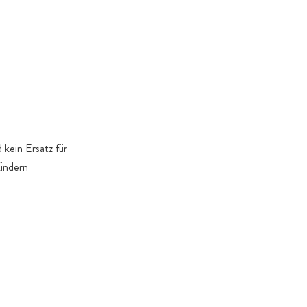
. Gründe dies erforderlich machen
kein Ersatz für
Kindern