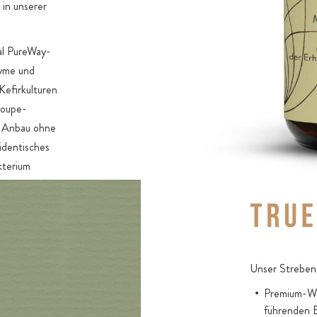
in unserer
Artischocke
Blättern mi
al PureWay-
Enzian-Extr
zyme und
(Gentiana l
Kefirkulturen
Löwenzahn (
loupe-
Pflanze, re
s Anbau ohne
Schisandra 
identisches
traditionel
kterium
Berberitze 
n und Taurin.
Pflanze, re
extrakte mit
vonoiden,
ariendistel
narin),
Unser Streben 
 Cureit® mit
Premium-Wir
sandra (aus
führenden 