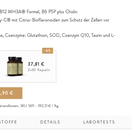
l. B12 MH3A® Formel, B6 P5P plus Cholin
ay-C® mit Citrus-Bioflavonoiden zum Schutz der Zellen vor
me, Coenzyme: Glutathion, SOD, Coenzym Q10, Taurin und L-
rakten aus Mariendistel, Löwenzahn, Curcuma, Enzian,
-5%
eritze
37,81 €
eps und Reishi mit je vollen 30% Pilz-Polysacchariden
2x60 Kapseln
ur mit Wasser und Lebensmittel-Alkohol (Ethanol)
9,90 €
ersandkosten
,
SKU
5611
392,51 € / 1kg
STOFFE
DETAILS
LABORTESTS