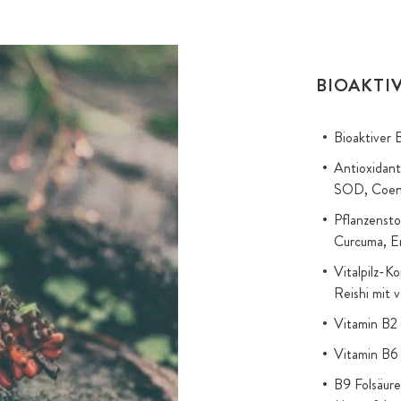
BIOAKTI
Bioaktiver
Antioxidant
SOD, Coenz
Pflanzensto
Curcuma, En
Vitalpilz-K
Reishi mit 
Vitamin B2 
Vitamin B6 
B9 Folsäure 