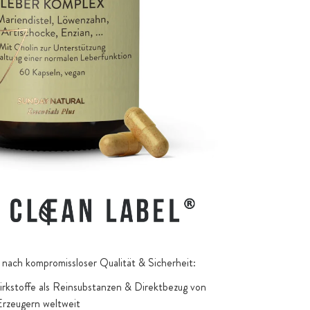
 (Cynara cardunculus): reiner Wasserextrakt aus den
t 5% Cynarin
akt aus den Wurzel des speziellen Gelben Enzians
utea)
Taraxacum officinale): Extrakt aus den Wurzeln der
iner Wasserextrakt
(Schisandra chinensis): Beeren-Extrakt aus der
len Shanxi-Provinz
(Berberis aristata): Berberin-HCl aus den Wurzeln der
ine Ethanolextraktion
nach kompromissloser Qualität & Sicherheit:
kstoffe als Reinsubstanzen & Direktbezug von
Erzeugern weltweit