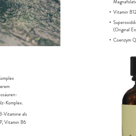
Magnafola
Vitamin B1
Superoxidd
(Original E
Coenzym Q1
L-Glutathio
Pilzen anst
Alle Pflanz
Lebensmitte
-Komplex
Mariendiste
serem
Silymarin d
nosäuren-
Ethanol, o
ilz-Komplex.
Kurkuma (Cu
B-Vitamine als
Extrakt mi
P, Vitamin B6
Bestandteil
Technologie