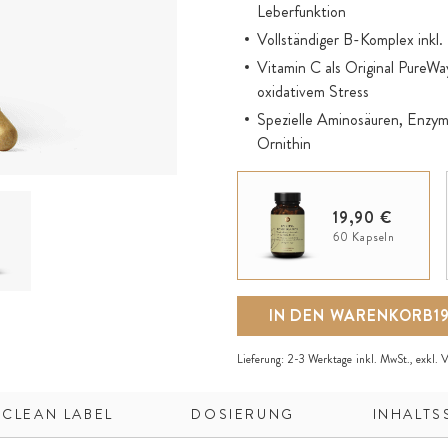
Leberfunktion
Vollständiger B-Komplex ink
Vitamin C als Original PureW
oxidativem Stress
Spezielle Aminosäuren, Enzy
Ornithin
Pflanzenstoffkomplex mit Ext
Artischocke, Schisandra, Berb
19,90 €
Vitalpilz-Extrakte aus Cordyc
60 Kapseln
Hochreine Pflanzenextrakte n
Vegan, ohne Zusätze
IN DEN WARENKORB
1
Lieferung:
2-3 Werktage
inkl. MwSt., exkl.
V
 CLEAN LABEL
DOSIERUNG
INHALTS