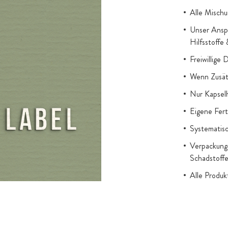
ißen Enzians),
Alle Mischu
te zeichnen
Unser Anspr
 aus
Hilfsstoffe
honenden
Freiwillige 
kohol
Wenn Zusätz
akte aus Reishi
Nur Kapsel
Eigene Fert
Systematisc
Verpackung 
Schadstoff
Alle Produ
gesetzl. Au
Titandioxid
Zugesetzter