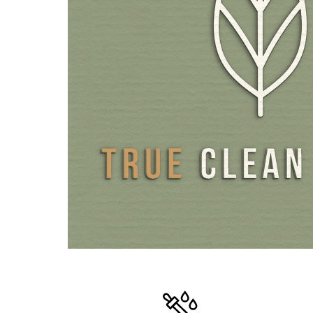
den Beeren) und Enzian (speziell aus den Wurzeln des we
sowie das Alkaloid Berberin aus Berberitzen. Alle Extrak
sich durch höchste Reinheit aus, die Rohstoffe stammen
pestizidfreiem Anbau und werden vollständig nur mit sc
Verfahren wie Destillation, Wasser und Lebensmittel-Al
ausgezogen.
Der Vitalpilz-Komplex liefert reine Wasser-Ethanol-Extr
und Cordyceps mit vollen 30% Pilz-Polysacchariden.