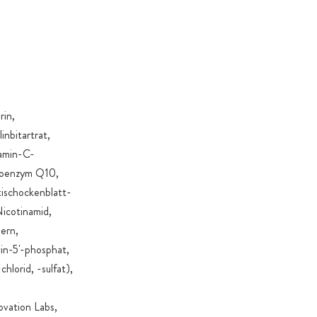
rin,
inbitartrat,
tamin-C-
 Coenzym Q10,
tischockenblatt-
Nicotinamid,
ern,
in-5'-phosphat,
lorid, -sulfat),
vation Labs,