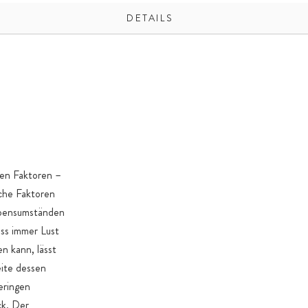
DETAILS
gen Faktoren –
iche Faktoren
Lebensumständen
uss immer Lust
n kann, lässt
eite dessen
geringen
ck. Der