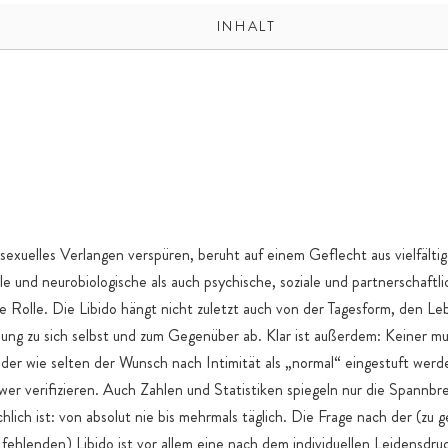
INHALT
xuelles Verlangen verspüren, beruht auf einem Geflecht aus vielfälti
e und neurobiologische als auch psychische, soziale und partnerschaftl
ne Rolle. Die Libido hängt nicht zuletzt auch von der Tagesform, den 
ung zu sich selbst und zum Gegenüber ab. Klar ist außerdem: Keiner m
der wie selten der Wunsch nach Intimität als „normal“ eingestuft werde
wer verifizieren. Auch Zahlen und Statistiken spiegeln nur die Spannbr
lich ist: von absolut nie bis mehrmals täglich. Die Frage nach der (zu 
fehlenden) Libido ist vor allem eine nach dem individuellen Leidensdru