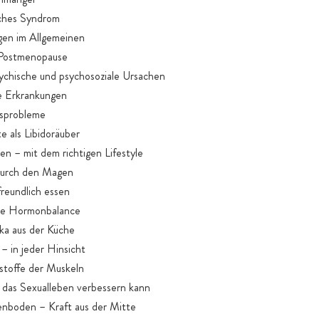
sches Syndrom
gen im Allgemeinen
d Postmenopause
sychische und psychosoziale Ursachen
ve Erkrankungen
gsprobleme
 als Libidoräuber
ben – mit dem richtigen Lifestyle
 durch den Magen
freundlich essen
lle Hormonbalance
aka aus der Küche
 – in jeder Hinsicht
stoffe der Muskeln
 das Sexualleben verbessern kann
enboden – Kraft aus der Mitte