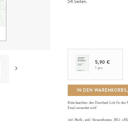
54 Seiten.
5,90 €
1 pcs
IN DEN WARENKORB
5
Bitte beachten: den Download-Link für den R
Email versendet wird!
inkl. MwSt., exkl.
Versandkosten
,
SKU
85
N