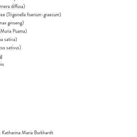
rnera diffusa)
lee (Trigonella foenum-graecum)
nax ginseng)
 (Muria Puama)
a sativa)
cus sativus)
g
is
 Katharina Maria Burkhardt