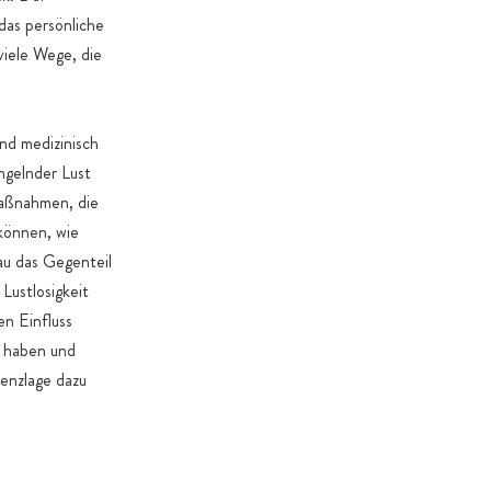
das persönliche
viele Wege, die
und medizinisch
ngelnder Lust
maßnahmen, die
 können, wie
au das Gegenteil
Lustlosigkeit
n Einfluss
n haben und
denzlage dazu