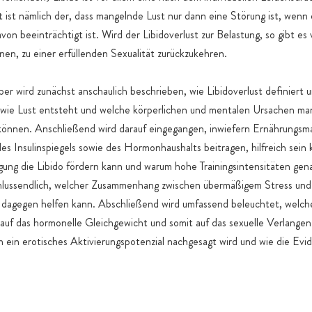
 ist nämlich der, dass mangelnde Lust nur dann eine Störung ist, wenn 
on beeinträchtigt ist. Wird der Libidoverlust zur Belastung, so gibt es 
nen, zu einer erfüllenden Sexualität zurückzukehren.
er wird zunächst anschaulich beschrieben, wie Libidoverlust definiert 
t, wie Lust entsteht und welche körperlichen und mentalen Ursachen ma
 können. Anschließend wird darauf eingegangen, inwiefern Ernährungs
des Insulinspiegels sowie des Hormonhaushalts beitragen, hilfreich sein
ung die Libido fördern kann und warum hohe Trainingsintensitäten gen
hlussendlich, welcher Zusammenhang zwischen übermäßigem Stress und 
 dagegen helfen kann. Abschließend wird umfassend beleuchtet, welche
auf das hormonelle Gleichgewicht und somit auf das sexuelle Verlange
 ein erotisches Aktivierungspotenzial nachgesagt wird und wie die Evi