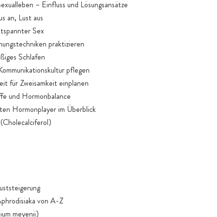
Sexualleben – Einfluss und Lösungsansätze
us an, Lust aus
ntspannter Sex
nungstechniken praktizieren
äßiges Schlafen
Kommunikationskultur pflegen
eit für Zweisamkeit einplanen
ffe und Hormonbalance
sten Hormonplayer im Überblick
(Cholecalciferol)
Luststeigerung
 Aphrodisiaka von A-Z
dium meyenii)