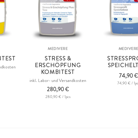
MEDIVERE
MEDIVER
NTEST
STRESS &
STRESSPR
ERSCHÖPFUNG
SPEICHEL
andkosten
KOMBITEST
74,90 
inkl. Labor- und Versandkosten
74,90 € / 1p
280,90 €
280,90 € / 1pcs