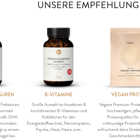
UNSERE EMPFEHLUNG
ÄUREN
B-VITAMINE
VEGAN PRO
 Fettsäuren.
Große Auswahl an bioaktiven &
Vegane Premium-Prote
 normale
hochdosierten B-Vitaminen und
hochwertigen, pfla
kraft. DHA
Kofaktoren für den
Proteinquellen für
 normalen
Energiestoffwechsel, Nervensystem,
vollmundige Proteins
gt zu einem
Psyche, Haut, Haare uvm.
erfrischend-klare Drinks
egel bei.
Geschmacksricht