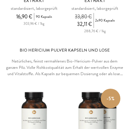
EXTRAKT
EXTRAKT
standardisiert, laborgeprüft
standardisiert, laborgeprüft
16,90 €
33,80 €
90 Kapseln
2x90 Kapseln
32,11 €
303,96 € / 1kg
288,76 € / 1kg
BIO HERICIUM PULVER KAPSELN UND LOSE
Natürliches, feinst vermahlenes Bio-Hericium-Pulver aus dem
ganzen Pilz. Volle Rohkostqualität zum Erhalt der wertvollen Enzyme
und Vitalstoffe. Als Kapseln zur bequemen Dosierung oder als loses
Pulver.
-5%