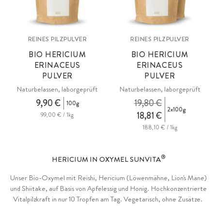
REINES PILZPULVER
REINES PILZPULVER
BIO HERICIUM
BIO HERICIUM
ERINACEUS
ERINACEUS
PULVER
PULVER
Naturbelassen, laborgeprüft
Naturbelassen, laborgeprüft
9,90 €
19,80 €
100g
2x100g
18,81 €
99,00 € / 1kg
188,10 € / 1kg
®
HERICIUM IN OXYMEL SUNVITA
Unser Bio-Oxymel mit Reishi, Hericium (Löwenmähne, Lion's Mane)
und Shiitake, auf Basis von Apfelessig und Honig. Hochkonzentrierte
Vitalpilzkraft in nur 10 Tropfen am Tag. Vegetarisch, ohne Zusätze.