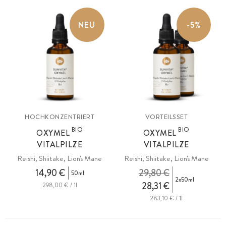
NEU
-5%
HOCHKONZENTRIERT
VORTEILSSET
BIO
BIO
OXYMEL
OXYMEL
VITALPILZE
VITALPILZE
Reishi, Shiitake, Lion's Mane
Reishi, Shiitake, Lion's Mane
14,90 €
29,80 €
50ml
2x50ml
28,31 €
298,00 € / 1l
283,10 € / 1l