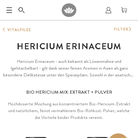
FILTER
VITALPILZE
HERICIUM ERINACEUM
Hericium Erinaceum - auch bekannt als Löwenmähne und
Igelstachelbart - gilt dank seiner feinen Aromen in Asien als ganz
besondere Delikatesse unter den Speisepilzen. Sowohl in der asiatischen
Naturkunde als auch bei den nordamerikanischen Urvölkern wird der
Hericium seit jeher hoch geschätzt.
BIO HERICIUM MIX: EXTRAKT + PULVER
Hochdosierte Mischung aus konzentriertem Bio-Hericium-Extrakt
und natürlichem, feinst vermahlenem Bio-Rohkost-Pulver, welche
die Vorteile beider Produkte vereint.