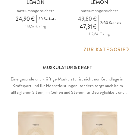
LEMON
LEMON
natriumangereichert
natriumangereichert
24,90 €
49,80 €
30 Sachets
2x30 Sachets
47,31 €
118,57 € / 1kg
112,64 € / 1kg
ZUR KATEGORIE
MUSKULATUR & KRAFT
Eine gesunde und kräftige Muskulatur ist nicht nur Grundlage im
Kraftsport und für Höchstleistungen, sondern sorgt auch beim
alltäglichen Sitzen, im Gehen und Stehen für Beweglichkeit und
Halt. Aminosäuren sind die Grundbausteine aller Körperproteine.
Proteine tragen zu einer Zunahme und zum Erhalt von Muskelmasse
sowie der Knochen bei. Creatin steigert die körperliche
Leistungsfähigkeit bei kurzfristigen, hochintensiven und wiederholten
Trainingseinheiten. Die Mineralstoffe Magnesium, Calcium und
Kalium unterstützen bei der Aufrechterhaltung einer normalen