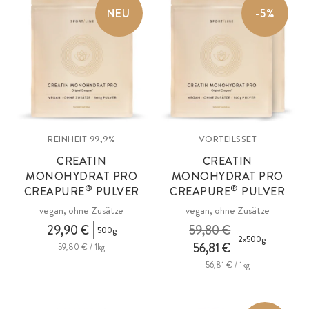
NEU
-5%
verringern. Creatin steigert die körperliche Leistungsfähigkeit bei
kurzfristigen, hochintensiven und wiederholten Trainingseinheiten.
REINHEIT 99,9%
VORTEILSSET
CREATIN
CREATIN
MONOHYDRAT PRO
MONOHYDRAT PRO
®
®
CREAPURE
PULVER
CREAPURE
PULVER
vegan, ohne Zusätze
vegan, ohne Zusätze
29,90 €
59,80 €
500g
2x500g
56,81 €
59,80 € / 1kg
56,81 € / 1kg