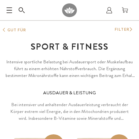
FILTER
GUT FÜR
SPORT & FITNESS
Intensive sportliche Belastung bei Ausdauersport oder Muskelaufbau
führt zu einem erhöhten Nährstoffverbrauch. Die Ergänzung
bestimmter Mikronährstoffe kann einen wichtigen Beitrag zum Erhalt
der Muskelfunktion (Magnesium, Calcium, Kalium), des
Energiestoffwechsels (B-Vitamine) und des Elektrolythaushalts
AUSDAUER & LEISTUNG
(Magnesium) leisten. Proteine können eine Zunahme der Muskelmasse
sowie den Erhalt von Muskulatur und Knochen unterstützen.
Bei intensiver und anhaltender Ausdauerleistung verbraucht der
Körper extrem viel Energie, die in den Mitochondrien produziert
wird. Insbesondere B-Vitamine sowie Mineralstoffe und
Spurenelemente wie Magnesium und Eisen unterstützen den
Energiestoffwechsel und tragen gleichzeitig dazu bei, länger
leistungsfähig zu bleiben, indem sie Müdigkeit und Ermüdung