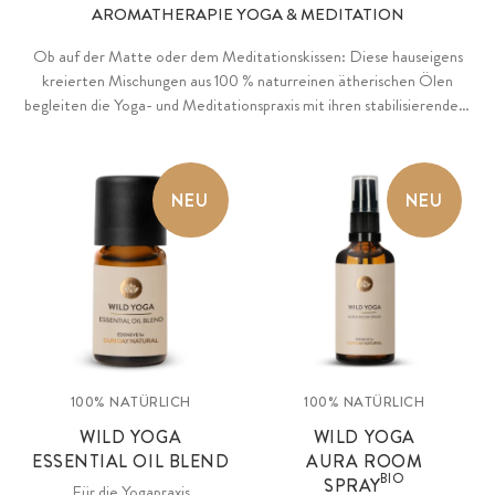
AROMATHERAPIE YOGA & MEDITATION
Ob auf der Matte oder dem Meditationskissen: Diese hauseigens
kreierten Mischungen aus 100 % naturreinen ätherischen Ölen
begleiten die Yoga- und Meditationspraxis mit ihren stabilisierenden,
erdenden Eigenschaften, schenken Momente wohltuender
Entspannung und schaffen Raum für Achtsamkeit.
NEU
NEU
100% NATÜRLICH
100% NATÜRLICH
WILD YOGA
WILD YOGA
ESSENTIAL OIL BLEND
AURA ROOM
BIO
SPRAY
Für die Yogapraxis