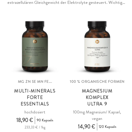
extrazellulären Gleichgewicht der Elektrolyte gesteuert. Wichtige
beteiligte Mineralstoffe zur Aufrechterhaltung einer normalen
Muskel- und Nervenfunktion sind Kalium, Calcium und Magnesium.
Magnesium trägt zudem zum Elektrolytgleichgewicht bei. Auch die
optimale Versorgung der Muskeln mit Energie ist ein wichtiger
Faktor. B-Vitamine und Eisen tragen zu einem normalen
Energiestoffwechsel bei.
MG ZN SE MN FE...
100 % ORGANISCHE FORMEN
MULTI-MINERALS
MAGNESIUM
FORTE
KOMPLEX
ESSENTIALS
ULTRA 9
hochdosiert
100mg Magnesium/ Kapsel,
vegan
18,90 €
90 Kapseln
14,90 €
120 Kapseln
233,33 € / 1kg