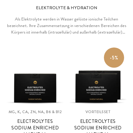
ELEKTROLYTE & HYDRATION
Als Elektrolyte werden in Wasser gelöste ionische Teilchen
bezeichnet. Ihre Zusammensetzung in verschiedenen Bereichen des
Körpers ist innerhalb (intrazellulär) und außerhalb (extrazellulär)
einer Zelle genau austariert. Wichtige Vertreter sind Magnesium,
welches zum Elektrolytgleichwicht beiträgt, sowie Kalium, Natrium
und Calcium.
-5%
MG, K, CA, ZN, NA, B6 & B12
VORTEILSSET
ELECTROLYTES
ELECTROLYTES
SODIUM ENRICHED
SODIUM ENRICHED