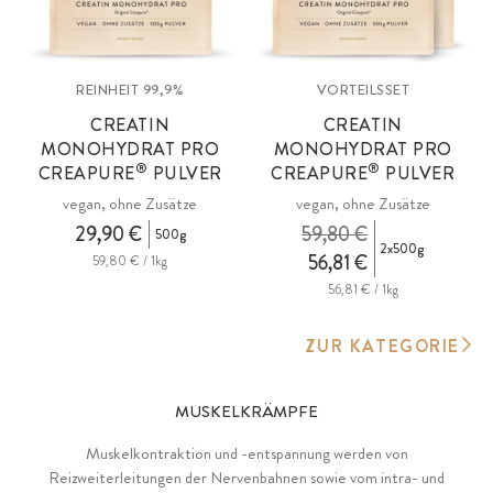
REINHEIT 99,9%
VORTEILSSET
CREATIN
CREATIN
MONOHYDRAT PRO
MONOHYDRAT PRO
®
®
CREAPURE
PULVER
CREAPURE
PULVER
vegan, ohne Zusätze
vegan, ohne Zusätze
29,90 €
59,80 €
500g
2x500g
56,81 €
59,80 € / 1kg
56,81 € / 1kg
ZUR KATEGORIE
MUSKELKRÄMPFE
Muskelkontraktion und -entspannung werden von
Reizweiterleitungen der Nervenbahnen sowie vom intra- und