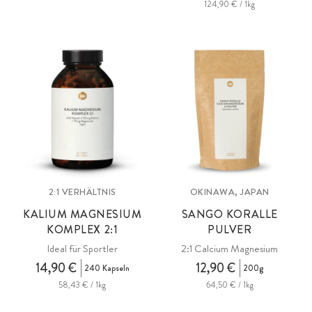
124,90 € / 1kg
2:1 VERHÄLTNIS
OKINAWA, JAPAN
KALIUM MAGNESIUM
SANGO KORALLE
KOMPLEX 2:1
PULVER
Ideal für Sportler
2:1 Calcium Magnesium
14,90 €
12,90 €
240 Kapseln
200g
58,43 € / 1kg
64,50 € / 1kg