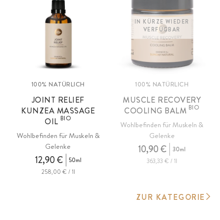
IN KÜRZE WIEDER
VERFÜGBAR
100% NATÜRLICH
100% NATÜRLICH
JOINT RELIEF
MUSCLE RECOVERY
BIO
KUNZEA MASSAGE
COOLING BALM
BIO
OIL
Wohlbefinden für Muskeln &
Wohlbefinden für Muskeln &
Gelenke
Gelenke
10,90 €
30ml
12,90 €
50ml
363,33 € / 1l
258,00 € / 1l
ZUR KATEGORIE