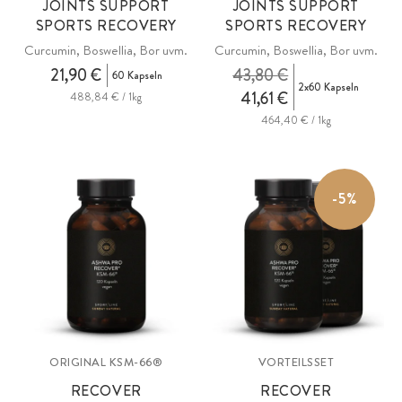
JOINTS SUPPORT
JOINTS SUPPORT
SPORTS RECOVERY
SPORTS RECOVERY
Curcumin, Boswellia, Bor uvm.
Curcumin, Boswellia, Bor uvm.
21,90 €
43,80 €
60 Kapseln
2x60 Kapseln
41,61 €
488,84 € / 1kg
464,40 € / 1kg
-5%
ORIGINAL KSM-66®
VORTEILSSET
RECOVER
RECOVER