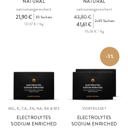
NATURAL
NATURAL
natriumangereichert
natriumangereichert
21,90 €
43,80 €
30 Sachets
2x30 Sachets
41,61 €
121,67 € / 1kg
115,58 € / 1kg
-5%
MG, K, CA, ZN, NA, B6 & B12
VORTEILSSET
ELECTROLYTES
ELECTROLYTES
SODIUM ENRICHED
SODIUM ENRICHED