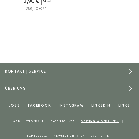
12,90 €
50ml
258,00 € / 1l
KONTAKT | SERVICE
ÜBER UNS
JOBS
FACEBOOK
INSTAGRAM
LINKEDIN
LINKS
AGB
WIDERRUF
DATENSCHUTZ
VERTRAG WIDERRUFEN
IMPRESSUM
NEWSLETTER
BARRIEREFREIHEIT