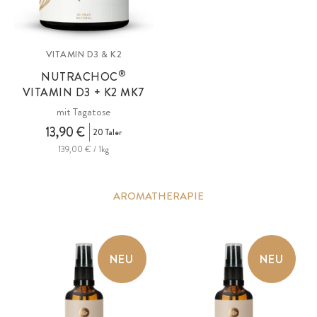
VITAMIN D3 & K2
®
NUTRACHOC
VITAMIN D3 + K2 MK7
mit Tagatose
13,90 €
20 Taler
139,00 € / 1kg
AROMATHERAPIE
NEU
NEU