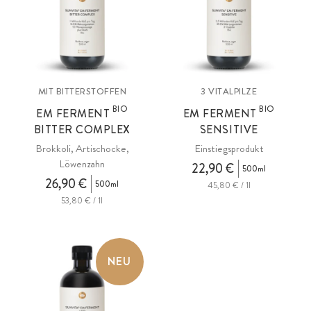
MIT BITTERSTOFFEN
3 VITALPILZE
BIO
BIO
EM FERMENT
EM FERMENT
BITTER COMPLEX
SENSITIVE
Brokkoli, Artischocke,
Einstiegsprodukt
Löwenzahn
22,90 €
500ml
26,90 €
500ml
45,80 € / 1l
53,80 € / 1l
NEU