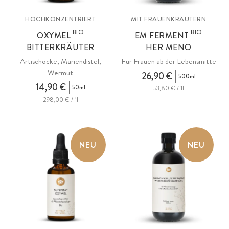
HOCHKONZENTRIERT
MIT FRAUENKRÄUTERN
BIO
BIO
OXYMEL
EM FERMENT
BITTERKRÄUTER
HER MENO
Artischocke, Mariendistel,
Für Frauen ab der Lebensmitte
Wermut
26,90 €
500ml
14,90 €
50ml
53,80 € / 1l
298,00 € / 1l
NEU
NEU