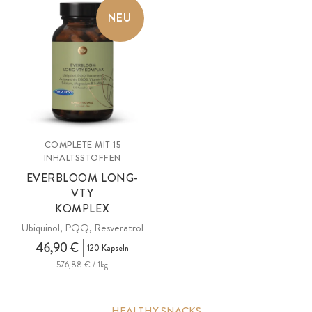
NEU
COMPLETE MIT 15
INHALTSSTOFFEN
EVERBLOOM LONG-
VTY
KOMPLEX
Ubiquinol, PQQ, Resveratrol
46,90 €
120 Kapseln
576,88 € / 1kg
HEALTHY SNACKS