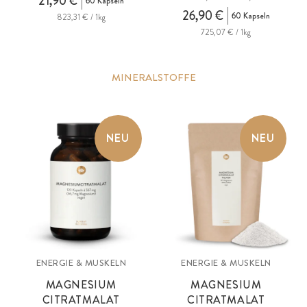
21,90 €
60 Kapseln
26,90 €
60 Kapseln
823,31 € / 1kg
725,07 € / 1kg
MINERALSTOFFE
NEU
NEU
ENERGIE & MUSKELN
ENERGIE & MUSKELN
MAGNESIUM
MAGNESIUM
CITRATMALAT
CITRATMALAT