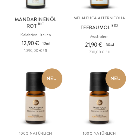
MELALEUCA ALTERNIFOLIA
MANDARINENÖL
BIO
ROT
BIO
TEEBAUMÖL
Kalabrien, Italien
Australien
12,90 €
10ml
21,90 €
30ml
1.290,00 € / 1l
730,00 € / 1l
NEU
NEU
100% NATÜRLICH
100% NATÜRLICH