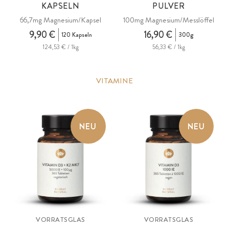
KAPSELN
PULVER
66,7mg Magnesium/Kapsel
100mg Magnesium/Messlöffel
9,90 €
16,90 €
120 Kapseln
300g
124,53 € / 1kg
56,33 € / 1kg
VITAMINE
NEU
NEU
VORRATSGLAS
VORRATSGLAS