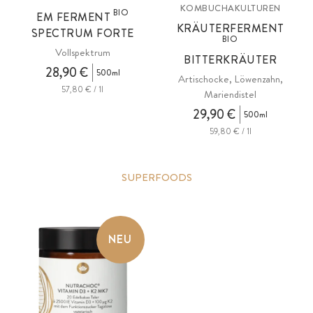
KOMBUCHAKULTUREN
BIO
EM FERMENT
KRÄUTERFERMENT
SPECTRUM FORTE
BIO
Vollspektrum
BITTERKRÄUTER
28,90 €
500ml
Artischocke, Löwenzahn,
57,80 € / 1l
Mariendistel
29,90 €
500ml
59,80 € / 1l
SUPERFOODS
NEU