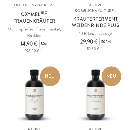
HOCHKONZENTRIERT
AKTIVE
KOMBUCHAKULTUREN
BIO
OXYMEL
KRÄUTERFERMENT
FRAUENKRÄUTER
WEIDENRINDE PLUS
Mönchspfeffer, Frauenmantel,
10 Pflanzenauszüge
Rotklee
29,90 €
500ml
14,90 €
50ml
59,80 € / 1l
298,00 € / 1l
NEU
NEU
AKTIVE
AKTIVE