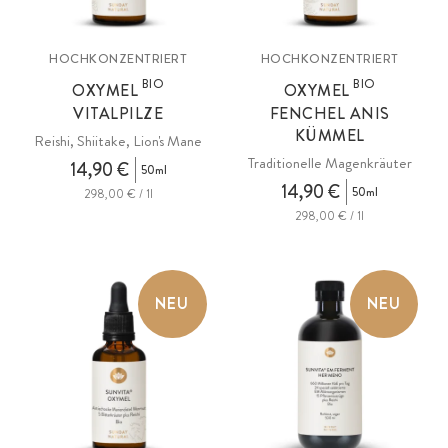
HOCHKONZENTRIERT
HOCHKONZENTRIERT
BIO
BIO
OXYMEL
OXYMEL
VITALPILZE
FENCHEL ANIS
KÜMMEL
Reishi, Shiitake, Lion's Mane
Traditionelle Magenkräuter
14,90 €
50ml
14,90 €
50ml
298,00 € / 1l
298,00 € / 1l
NEU
NEU