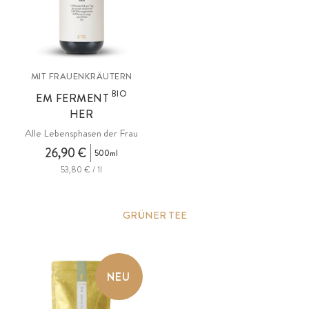
MIT FRAUENKRÄUTERN
BIO
EM FERMENT
HER
Alle Lebensphasen der Frau
26,90 €
500ml
53,80 € / 1l
GRÜNER TEE
NEU