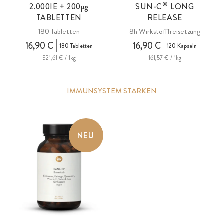
®
2.000IE + 200
µg
SUN-C
LONG
TABLETTEN
RELEASE
180 Tabletten
8h Wirkstofffreisetzung
16,90 €
16,90 €
180 Tabletten
120 Kapseln
521,61 € / 1kg
161,57 € / 1kg
IMMUNSYSTEM STÄRKEN
NEU