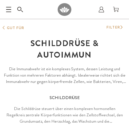
FILTER
GUT FÜR
SCHILDDRÜSE &
AUTOIMMUN
Die Immunabwehr ist ein komplexes System, dessen Leistung und
Funktion von mehreren Faktoren abhängt. Idealerweise richtet sich die
Immunabwehr nur gegen körperfremde Zellen, wie Bakterien, Viren,
Parasiten oder Pilze, sowie Schadstoffe aus der Umwelt oder auch
gegen körpereigene, pathologische Zellveränderungen.
SCHILDDRÜSE
Autoimmunerkrankungen sind chronisch-entzündliche Vorgänge, bei
denen das Immunsystem fälschlicherweise gesunde Zellen angreift und
Die Schilddrüse steuert über einen komplexen hormonellen
körpereigenes Gewebe beschädigt oder teilweise ganz zerstört.
Regelkreis zentrale Körperfunktionen wie den Zellstoffwechsel, den
Grundumsatz, den Herzschlag, das Wachstum und die
Gehirnentwicklung. Von entscheidender Bedeutung ist hierbei eine