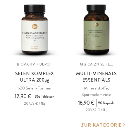
BIOAKTIV + DEPOT
MG CA ZN SE FE...
SELEN KOMPLEX
MULTI-MINERALS
ULTRA 200
µg
ESSENTIALS
>20 Selen-Formen
Mineralstoffe,
Spurenelemente
12,90 €
365 Tabletten
16,90 €
90 Kapseln
207,73 € / 1kg
203,62 € / 1kg
ZUR KATEGORIE