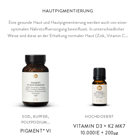
HAUTPIGMENTIERUNG
Eine gesunde Haut und Hautpigmentierung werden auch von einer
optimalen Nährstoffversorgung beeinflusst. In unterschiedlicher
Weise sind diese an der Erhaltung normaler Haut (Zink, Vitamin C),
der Bildung des Pigments Melanin (Kupfer), der Zellteilung (Vitamin
D, B12, Folat) oder dem Schutz der Hautzellen vor oxidativem
Stress (Vitamin C, E, Zink, Selen) beteiligt und können so zu einem
ebenmäßigen Hautbild beitragen.
SOD, KUPFER,
HOCHDOSIERT
POLYPODIUM...
VITAMIN D3 + K2 MK7
PIGMENT* VI
10.000IE + 200µg