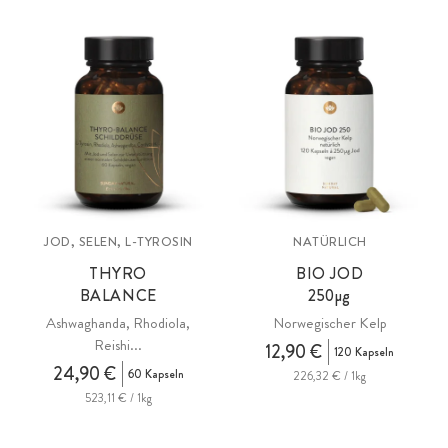
reibunglose Synthese der Schilddrüsenhormone T3 und T4, die aus
der Aminosäure L-Tyrosin und Jod gebildet werden. Zudem ist die
Schilddrüse das Organ mit dem höchsten Selengehalt: Selen ist
Kofaktor zahlreicher Enzyme und trägt zum Schutz der Zellen vor
oxidativem Stress bei.
JOD, SELEN, L-TYROSIN
NATÜRLICH
THYRO
BIO JOD
BALANCE
250µg
Ashwaghanda, Rhodiola,
Norwegischer Kelp
Reishi...
12,90 €
120 Kapseln
24,90 €
60 Kapseln
226,32 € / 1kg
523,11 € / 1kg