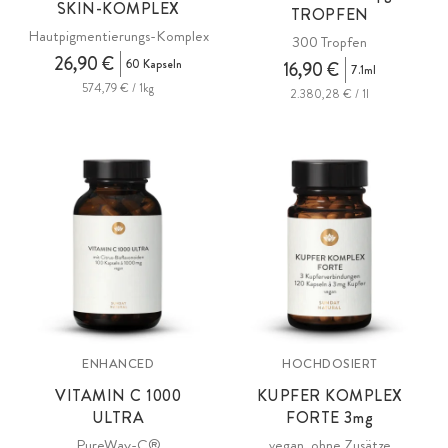
SKIN-KOMPLEX
TROPFEN
Hautpigmentierungs-Komplex
300 Tropfen
26,90 €
60 Kapseln
16,90 €
7.1ml
574,79 € / 1kg
2.380,28 € / 1l
ENHANCED
HOCHDOSIERT
VITAMIN C 1000
KUPFER KOMPLEX
ULTRA
FORTE 3
mg
PureWay-C®
vegan, ohne Zusätze