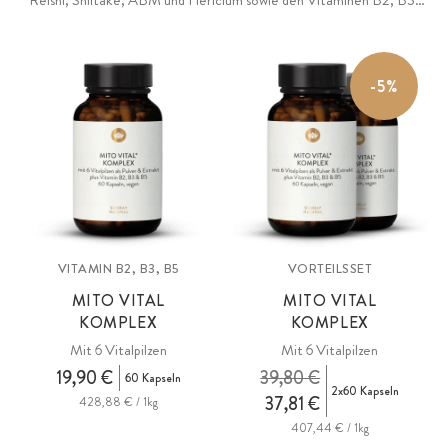
Reishi, Shiitake, ABM und Hericium sowie den Vitaminen B2, B3,
B5 zur Unterstützung des Energiestoffwechsels sowie zur
Verringerung von Müdigkeit und Erschöpfung.
-5%
VITAMIN B2, B3, B5
VORTEILSSET
MITO VITAL
MITO VITAL
KOMPLEX
KOMPLEX
Mit 6 Vitalpilzen
Mit 6 Vitalpilzen
19,90 €
39,80 €
60 Kapseln
2x60 Kapseln
37,81 €
428,88 € / 1kg
407,44 € / 1kg