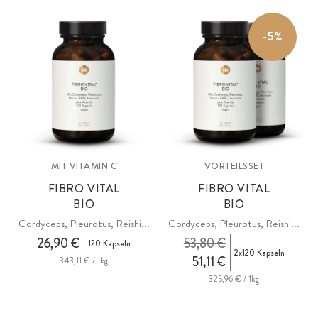
Zellen vor oxidativem Stress und für die normale Funktion des
Nervensystems. Ohne unnötige Zusätze.
-5%
MIT VITAMIN C
VORTEILSSET
FIBRO VITAL
FIBRO VITAL
BIO
BIO
Cordyceps, Pleurotus, Reishi...
Cordyceps, Pleurotus, Reishi...
26,90 €
53,80 €
120 Kapseln
2x120 Kapseln
51,11 €
343,11 € / 1kg
325,96 € / 1kg