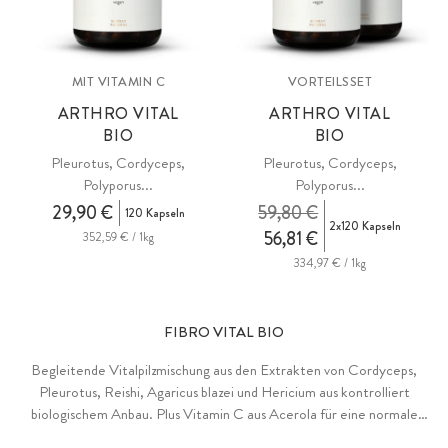
MIT VITAMIN C
VORTEILSSET
ARTHRO VITAL
ARTHRO VITAL
BIO
BIO
Pleurotus, Cordyceps,
Pleurotus, Cordyceps,
Polyporus...
Polyporus...
29,90 €
59,80 €
120 Kapseln
2x120 Kapseln
56,81 €
352,59 € / 1kg
334,97 € / 1kg
FIBRO VITAL BIO
Begleitende Vitalpilzmischung aus den Extrakten von Cordyceps,
Pleurotus, Reishi, Agaricus blazei und Hericium aus kontrolliert
biologischem Anbau. Plus Vitamin C aus Acerola für eine normale
Kollagenbildung, eine normale Knorpelfunktion, für den Schutz der