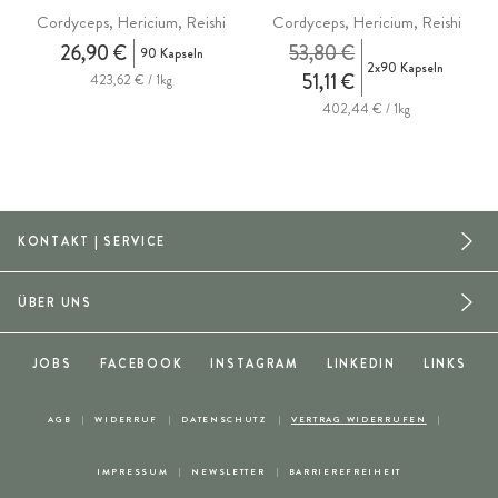
Cordyceps, Hericium, Reishi
Cordyceps, Hericium, Reishi
26,90 €
53,80 €
90 Kapseln
2x90 Kapseln
51,11 €
423,62 € / 1kg
402,44 € / 1kg
KONTAKT | SERVICE
ÜBER UNS
JOBS
FACEBOOK
INSTAGRAM
LINKEDIN
LINKS
AGB
WIDERRUF
DATENSCHUTZ
VERTRAG WIDERRUFEN
IMPRESSUM
NEWSLETTER
BARRIEREFREIHEIT