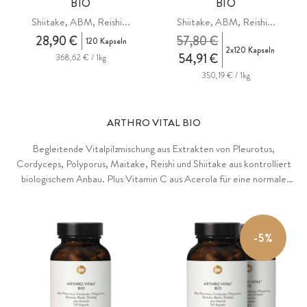
BIO
BIO
Shiitake, ABM, Reishi...
Shiitake, ABM, Reishi...
28,90 €
57,80 €
120 Kapseln
2x120 Kapseln
54,91 €
368,62 € / 1kg
350,19 € / 1kg
ARTHRO VITAL BIO
Begleitende Vitalpilzmischung aus Extrakten von Pleurotus,
Cordyceps, Polyporus, Maitake, Reishi und Shiitake aus kontrolliert
biologischem Anbau. Plus Vitamin C aus Acerola für eine normale
Kollagenbildung und eine normale Funktion von Knochen und
Knorpeln. Ohne unnötige Zusätze.
-5%