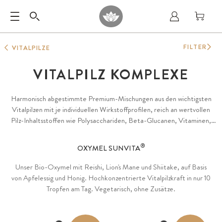
FILTER
VITALPILZE
VITALPILZ KOMPLEXE
Harmonisch abgestimmte Premium-Mischungen aus den wichtigsten
Vitalpilzen mit je individuellen Wirkstoffprofilen, reich an wertvollen
Pilz-Inhaltsstoffen wie Polysacchariden, Beta-Glucanen, Vitaminen,
Mineralstoffen, Spurenelementen und Aminosäuren. Ideale Synergie
konzentrierter Premium-Pilzextrakte in Bio-Qualität aus dem
®
OXYMEL SUNVITA
rennomiertesten Anbaugebiet Gutian im Fujian County mit langer
Tradition für Vitalpilze.
Unser Bio-Oxymel mit Reishi, Lion's Mane und Shiitake, auf Basis
von Apfelessig und Honig. Hochkonzentrierte Vitalpilzkraft in nur 10
Tropfen am Tag. Vegetarisch, ohne Zusätze.