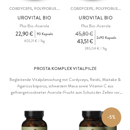
CORDYCEPS, POLYPORUS...
CORDYCEPS, POLYPORUS...
UROVITAL BIO
UROVITAL BIO
Plus Bio-Acerola
Plus Bio-Acerola
22,90 €
45,80 €
90 Kapseln
2x90 Kapseln
43,51 €
405,31 € / 1kg
385,04 € / 1kg
PROSTA KOMPLEX VITALPILZE
Begleitende Vitalpilzmischung mit Cordyceps, Reishi, Maitake &
Agaricus bisporus, schwarzem Maca sowie Vitamin C aus
gefriergetrockneter Acerola-Frucht zum Schutz der Zellen vor
oxidativem Stress. Entwickelt mit PhDr. Katharina Maria Burkhardt
MSc.
-5%