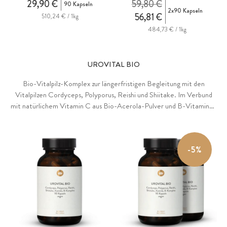
29,90 €
59,80 €
90 Kapseln
2x90 Kapseln
56,81 €
510,24 € / 1kg
484,73 € / 1kg
UROVITAL BIO
Bio-Vitalpilz-Komplex zur längerfristigen Begleitung mit den
Vitalpilzen Cordyceps, Polyporus, Reishi und Shiitake. Im Verbund
mit natürlichem Vitamin C aus Bio-Acerola-Pulver und B-Vitaminen
aus Extrakten von Guave, Tulsi, Zitronenschale und Amla zur
Unterstützung des Immunsystems und der Schleimhäute.
-5%