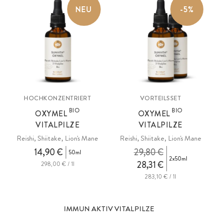
NEU
-5%
HOCHKONZENTRIERT
VORTEILSSET
BIO
BIO
OXYMEL
OXYMEL
VITALPILZE
VITALPILZE
Reishi, Shiitake, Lion's Mane
Reishi, Shiitake, Lion's Mane
14,90 €
29,80 €
50ml
2x50ml
28,31 €
298,00 € / 1l
283,10 € / 1l
IMMUN AKTIV VITALPILZE