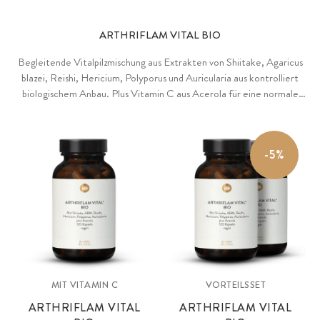
ARTHRIFLAM VITAL BIO
Begleitende Vitalpilzmischung aus Extrakten von Shiitake, Agaricus
blazei, Reishi, Hericium, Polyporus und Auricularia aus kontrolliert
biologischem Anbau. Plus Vitamin C aus Acerola für eine normale
Kollagenbildung, eine normale Knorpel- und Knochenfunktion und
zum Schutz der Zellen vor oxidativem Stress. Ohne unnötige
Zusätze.
-5%
MIT VITAMIN C
VORTEILSSET
ARTHRIFLAM VITAL
ARTHRIFLAM VITAL