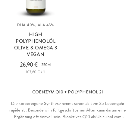
DHA 40%, ALA 45%
HIGH
POLYPHENOLÖL
OLIVE & OMEGA 3
VEGAN
26,90 €
250ml
107,60 € / 1l
COENZYM Q10 + POLYPHENOL 21
Die körpereigene Synthese nimmt schon ab dem 25 Lebensjahr
rapide ab. Besonders im fortgeschrittenen Alter kann darum eine
Ergänzung oft sinnvoll sein. Bioaktives Q10 als Ubiquinol vom
Marktführer Kaneka. Und im Komplex mit wertvollen Polyphenolen
plus Vitamin C zum Zellschutz bei oxidativem Stress, für Haut,