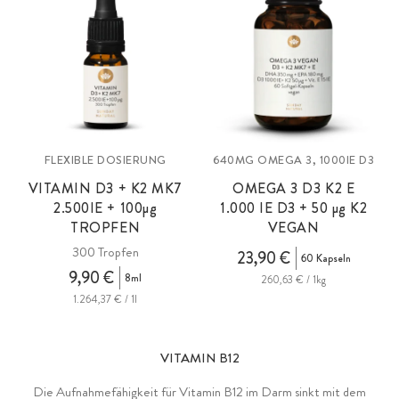
FLEXIBLE DOSIERUNG
640MG OMEGA 3, 1000IE D3
VITAMIN D3 + K2 MK7
OMEGA 3 D3 K2 E
2.500IE + 100
µg
1.000 IE D3 + 50
µg
K2
TROPFEN
VEGAN
300 Tropfen
23,90 €
60 Kapseln
9,90 €
8ml
260,63 € / 1kg
1.264,37 € / 1l
VITAMIN B12
Die Aufnahmefähigkeit für Vitamin B12 im Darm sinkt mit dem