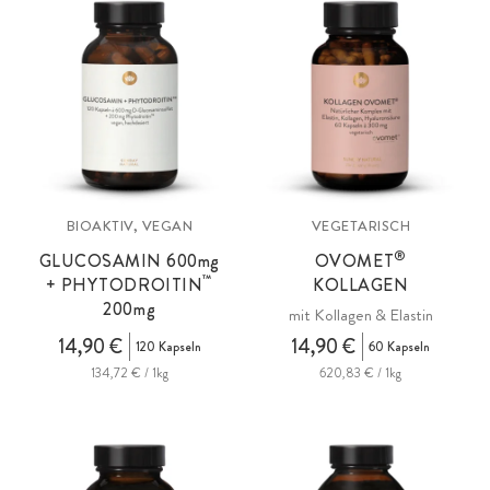
BIOAKTIV, VEGAN
VEGETARISCH
®
GLUCOSAMIN 600
mg
OVOMET
™
+ PHYTODROITIN
KOLLAGEN
200
mg
mit Kollagen & Elastin
14,90 €
14,90 €
120 Kapseln
60 Kapseln
134,72 € / 1kg
620,83 € / 1kg