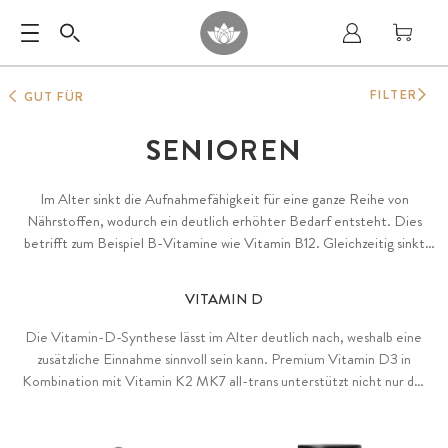
FILTER
GUT FÜR
SENIOREN
Im Alter sinkt die Aufnahmefähigkeit für eine ganze Reihe von
Nährstoffen, wodurch ein deutlich erhöhter Bedarf entsteht. Dies
betrifft zum Beispiel B-Vitamine wie Vitamin B12. Gleichzeitig sinkt
auch die körpereigene Produktion wichtiger Stoffe wie Coenzym Q10,
die durch eine gezielte Supplementation aber leicht ausgeglichen
VITAMIN D
werden kann. Vitamin C hilft, die Gesundheit von Gefäßen zu erhalten
und diversen Alterungserscheinungen entgegenzuwirken.
Die Vitamin-D-Synthese lässt im Alter deutlich nach, weshalb eine
zusätzliche Einnahme sinnvoll sein kann. Premium Vitamin D3 in
Kombination mit Vitamin K2 MK7 all-trans unterstützt nicht nur das
Immunsystem, sondern auch den Knochenstoffwechsel.