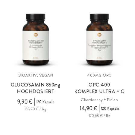
BIOAKTIV, VEGAN
400MG OPC
GLUCOSAMIN 850
mg
OPC
400
HOCHDOSIERT
KOMPLEX ULTRA + C
Chardonnay + Pinien
9,90 €
120 Kapseln
14,90 €
120 Kapseln
85,20 € / 1kg
170,68 € / 1kg