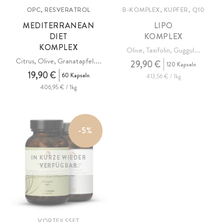
OPC, RESVERATROL
B-KOMPLEX, KUPFER, Q10
MEDITERRANEAN
LIPO
DIET
KOMPLEX
KOMPLEX
Olive, Taxifolin, Guggul...
Citrus, Olive, Granatapfel....
29,90 €
120 Kapseln
19,90 €
60 Kapseln
413,56 € / 1kg
406,95 € / 1kg
-5%
IN KÜRZE WIEDER
VERFÜGBAR
VORTEILSSET