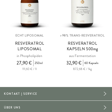
ECHT LIPOSOMAL
>98% TRANS-RESVERATROL
RESVERATROL
RESVERATROL
LIPOSOMAL
KAPSELN
500mg
in Phospholipiden
aus Fermentation
27,90 €
32,90 €
250ml
60 Kapseln
111,60 € / 1l
872,68 € / 1kg
KONTAKT | SERVICE
ÜBER UNS