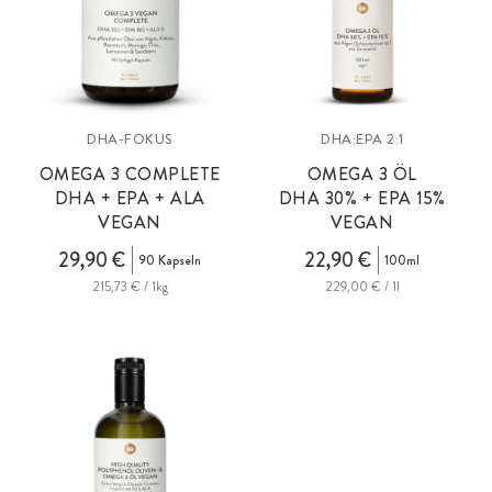
DHA-FOKUS
DHA:EPA 2:1
OMEGA 3 COMPLETE
OMEGA 3 ÖL
DHA + EPA + ALA
DHA 30% + EPA 15%
VEGAN
VEGAN
29,90 €
22,90 €
90 Kapseln
100ml
215,73 € / 1kg
229,00 € / 1l