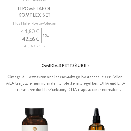
LIPOMETABOL
KOMPLEX SET
Plus Hafer-Beta-Glucan
44,80 €
1 St.
42,56 €
42,56 € / 1pcs
OMEGA 3 FETTSÄUREN
Omega-3-Fettsäuren sind lebenswichtige Bestandteile der Zellen:
ALA trägt zu einem normalen Cholesterinspiegel bei, DHA und EPA
unterstützen die Herzfunktion, DHA trägt zu einer normalen
Gehirn- und Sehfunktion bei. Sie können in aktiver Form nur in
geringen Mengen im Körper gebildet werden.