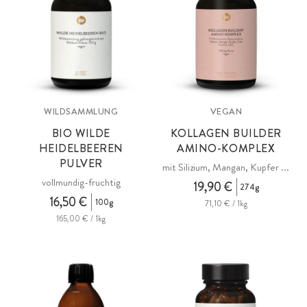
WILDSAMMLUNG
VEGAN
BIO WILDE
KOLLAGEN BUILDER
HEIDELBEEREN
AMINO-KOMPLEX
PULVER
mit Silizium, Mangan, Kupfer ...
vollmundig-fruchtig
19,90 €
274g
16,50 €
100g
71,10 € / 1kg
165,00 € / 1kg