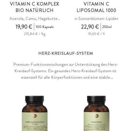
VITAMIN C KOMPLEX
VITAMIN C
BIO NATÜRLICH
LIPOSOMAL 1000
Acerola, Camu, Hagebutte..
in Sonnenblumen-Lipiden
19,90 €
22,90 €
100 Kapseln
250ml
215,84 € / 1kg
91,60 € / 1l
HERZ-KREISLAUF-SYSTEM
Premium-Funktionsmischungen zur Unterstützung des Herz-
Kreislauf-Systems. Ein gesundes Herz-Kreislauf-System ist
essenziell für alle Körperfunktionen und eine stabile
Leistungsfähigkeit. Für eine normale Blutbildung, die
Aufrechterhaltung eines normalen Blutdrucks und für die Funktion
des Herzmuskels kann die Einnahme spezieller
Nahrungsergänzungsmittel eine natürliche Unterstützung leisten.
Auch für die Gefäßgesundheit und einen ausgeglichenen
Cholesterinspiegel können hochwertige Vitalstoffe eine sinnvolle
Ergänzung sein.