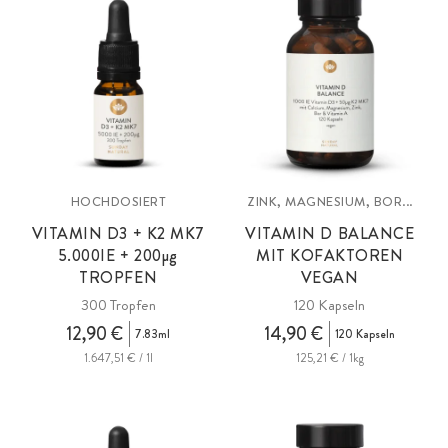
HOCHDOSIERT
ZINK, MAGNESIUM, BOR...
VITAMIN D3 + K2 MK7
VITAMIN D BALANCE
5.000IE +
200µg
MIT KOFAKTOREN
TROPFEN
VEGAN
300 Tropfen
120 Kapseln
12,90 €
14,90 €
7.83ml
120 Kapseln
1.647,51 € / 1l
125,21 € / 1kg