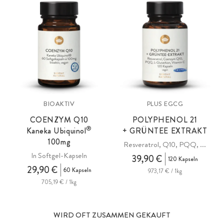
Knochen und Bindegewebe.
BIOAKTIV
PLUS EGCG
COENZYM Q10
POLYPHENOL 21
®
Kaneka Ubiquinol
+ GRÜNTEE EXTRAKT
100mg
Resveratrol, Q10, PQQ, ...
In Softgel-Kapseln
39,90 €
120 Kapseln
29,90 €
60 Kapseln
973,17 € / 1kg
705,19 € / 1kg
WIRD OFT ZUSAMMEN GEKAUFT