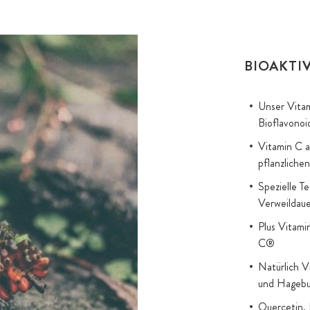
BIOAKTI
Unser Vitam
Bioflavonoi
Vitamin C a
pflanzliche
Spezielle T
Verweildaue
Plus Vitami
C®
Natürlich V
und Hagebu
Quercetin, 