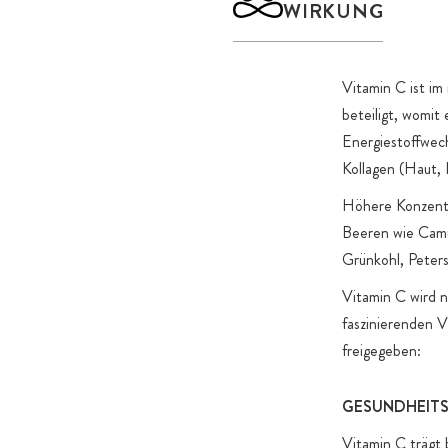
konzipiert: In Früchten und Beeren liegt das Vitamin C n
WIRKUNG
zusammen mit Anthocyanen, Proanthocyanidinen und Bi
als natürliche Kofaktoren vor.
Vitamin C ist im
Als Kapselhüllen verwenden wir besondere HPMC-Kapsel
beteiligt, womit
Gegensatz zu den meisten sonstigen HPMC- oder Pullul
Energiestoffwech
Markt zu 100% ohne die nicht deklarierungspflichtigen Hi
Kollagen (Haut,
Carrageen und PEG hergestellt werden.
Als Verpackung verwenden wir lichtgeschütztes Braunglas
Höhere Konzentr
Kunststoff.
Beeren wie Camu
Grünkohl, Petersi
Vitamin C wird n
faszinierenden V
freigegeben:
GESUNDHEITS
Vitamin C trägt 