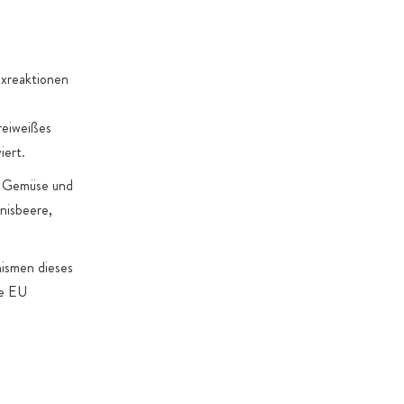
. Gründe dies erforderlich machen
oxreaktionen
reiweißes
iert.
, Gemüse und
nisbeere,
nismen dieses
ie EU