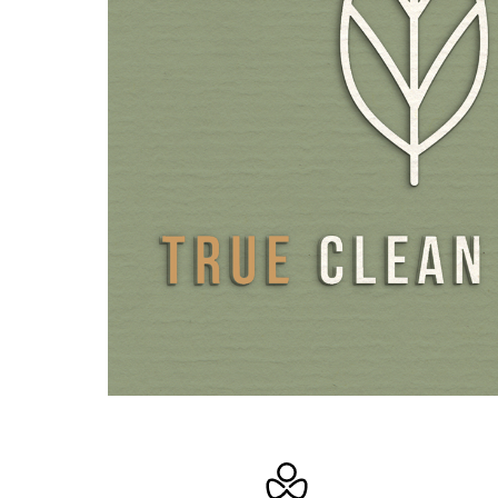
Wasser-/Ethanol (in Lebensmittelqualität) ohne jeden Ei
chemischer Lösungsmittel.
Zur Gewinnung von Vitamin C in hohen Dosierungen wer
ausschließlich Mais oder Zitrusfrüchte verwendet. Auch h
starke Qualitätsunterschiede. Wir haben hohen Wert dara
ausschließlich gentechnikfreien Mais als Rohstoff zu ver
wird in einem hochmodernen, innovativen Herstellungsv
höchsten Qualitätsstandards zu dem Spezialwirkstoff P
verarbeitet. Das Endergebnis ist hoch konzentriertes Vi
vollkommen maisfrei, fruktosefrei und ohne Rückstände 
Lösungsmittel.
Der Wirkstoff Polyphenol-C® ist ein Premium-Vitamin-
Vitamin C in Kombination mit standardisierten 10% Poly
einem breiten Spektrum an Frucht- und Beerenpulvern/ 
(Heidelbeere, Traube, Himbeere, Brombeere, Erdbeere, 
Dieser Premium-Wirkstoff wurde nach dem Vorbild der N