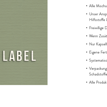
nsatz
Alle Mischu
Unser Anspr
den fast
Hilfsstoffe
ier gibt es
Freiwillige 
uf gelegt,
wenden. Dieser
Wenn Zusätz
erfahren nach
Nur Kapsel
ureWay-C®
Eigene Fert
tamin C, dabei
Systematisc
chemischer
Verpackung 
Schadstoff
C-Komplex aus
Alle Produ
phenolen aus
gesetzl. Au
-extrakten
Titandioxid
Cranberry).
Zugesetzter
atur