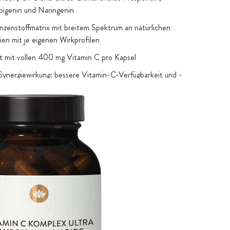
pigenin und Naringenin
nzenstoffmatrix mit breitem Spektrum an natürlichen
ien mit je eigenen Wirkprofilen
 mit vollen 400 mg Vitamin C pro Kapsel
Synergiewirkung: bessere Vitamin-C-Verfügbarkeit und -
urch Bioflavonoid-Komplex
 rein gefriergetrocknetes Fruchtsaftpulver der ganzen
che mit 30% Vitamin C aus Brasilien
als 100% natur- und sortenreines Camu Camu Pulver
 in Rohkostqualität, aus Peru
lavonoid-Komplex mit Hesperidin, Naringin, Apigenin und
als reine Wasser- und Ethanolextrakte
de Quercetin und Rutin als reine Wasserextrakte aus
ponica-Blüten
x aus Chardonnay-Traubenkern-Extrakt und Rinden-