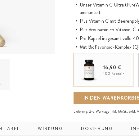
Unser Vitamin C Ultra (PureW
ummantelt
Plus Vitamin C mit Beerenpo
Plus drei natürlich Vitamin-
Pro Kapsel insgesamt volle 4
Mit Bioflavonoid-Komplex (Qu
Apigenin, Naringin, Naringeni
Vitamin C für Immunsystem (k
16,90 €
eine normale psychische Funk
100 Kapseln
Unterstützt den Zellschutz vo
Für die normale Kollagenbildu
IN DEN WARENKORB
1
Lieferung:
2-3 Werktage
inkl. MwSt., exkl.
V
N LABEL
WIRKUNG
DOSIERUNG
IN