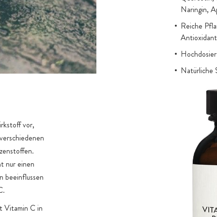
Naringin, A
Reiche Pfla
Antioxidant
Hochdosiert
Natürliche 
Recycling d
Acerola als
Acerolakirs
rkstoff vor,
Camu-Camu 
 verschiedenen
(mit Samen)
zenstoffen.
Citrus-Biof
ht nur einen
Naringenin 
n beeinflussen
Bioflavonoi
C.
Sophora-ja
t Vitamin C in
OPC-Komple