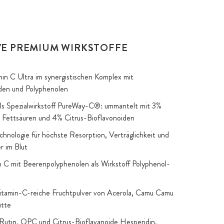
VE PREMIUM WIRKSTOFFE
in C Ultra im synergistischen Komplex mit
den und Polyphenolen
ls Spezialwirkstoff PureWay-C®: ummantelt mit 3%
n Fettsäuren und 4% Citrus-Bioflavonoiden
echnologie für höchste Resorption, Verträglichkeit und
r im Blut
n C mit Beerenpolyphenolen als Wirkstoff Polyphenol-
itamin-C-reiche Fruchtpulver von Acerola, Camu Camu
tte
Rutin, OPC und Citrus-Bioflavanoide Hesperidin,