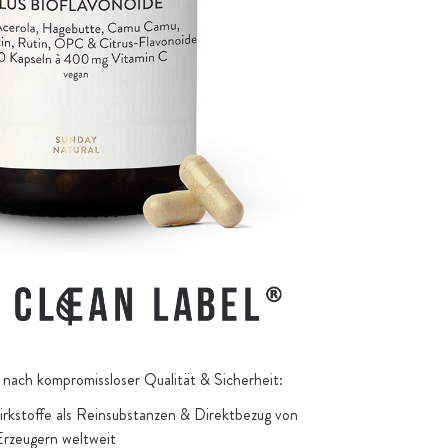
dwachsender Pinien, reich an bioaktivem OPC,
und Taxifolin
-Polyphenolen aus Heidelbeere, Himbeere, Erdbeere,
 Cranberry und Weintraube
lhüllen aus pflanzlicher Cellulose (HPMC), vegan, ohne
 und PEG
nach kompromissloser Qualität & Sicherheit:
kstoffe als Reinsubstanzen & Direktbezug von
Erzeugern weltweit