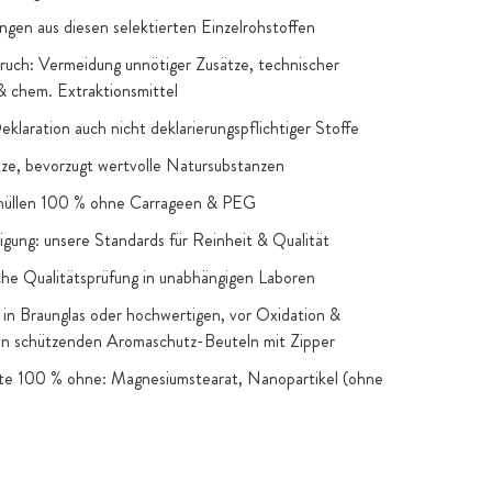
ngen aus diesen selektierten Einzelrohstoffen
uch: Vermeidung unnötiger Zusätze, technischer
 & chem. Extraktionsmittel
Deklaration auch nicht deklarierungspflichtiger Stoffe
e, bevorzugt wertvolle Natursubstanzen
hüllen 100 % ohne Carrageen & PEG
igung: unsere Standards für Reinheit & Qualität
he Qualitätsprüfung in unabhängigen Laboren
in Braunglas oder hochwertigen, vor Oxidation &
en schützenden Aromaschutz-Beuteln mit Zipper
kte 100 % ohne: Magnesiumstearat, Nanopartikel (ohne
snahmen), Gentechnik, künstliche Farb- & Aromastoffe,
 Zucker & Süßstoffe: nur, wenn funktionelle oder