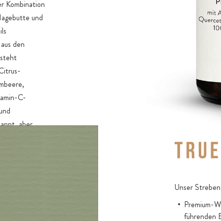
er Kombination
Extrakt wil
Hagebutte und
Catechinen 
ls
Mit Beeren
 aus den
Brombeere,
steht
Reine Kapse
Citrus-
Carrageen
imbeere,
tamin-C-
 und
kannt, aber
flavonoide
tzen das
u und
Unser Streben 
uercetin, Rutin
Premium-Wir
r
führenden 