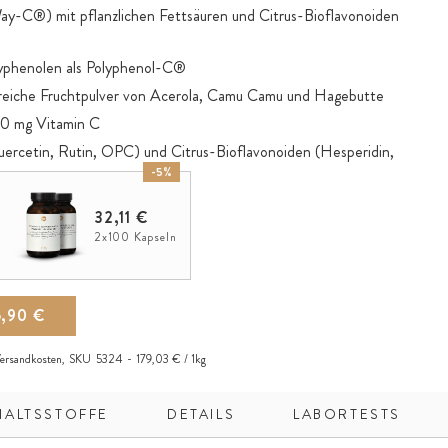
ay-C®) mit pflanzlichen Fettsäuren und Citrus-Bioflavonoiden
lyphenolen als Polyphenol-C®
C-reiche Fruchtpulver von Acerola, Camu Camu und Hagebutte
00 mg Vitamin C
ercetin, Rutin, OPC) und Citrus-Bioflavonoiden (Hesperidin,
-5%
n)
örperliche Abwehr), Energiestoffwechsel, Nervensystem und
32,11 €
tion
2x100 Kapseln
r oxidativem Stress und erhöht die Eisenaufnahme
ng (Blutgefäße, Knochen, Knorpel, Zähne, Zahnfleisch, Haut)
6,90 €
ersandkosten
,
SKU
5324
179,03 € / 1kg
HALTSSTOFFE
DETAILS
LABORTESTS