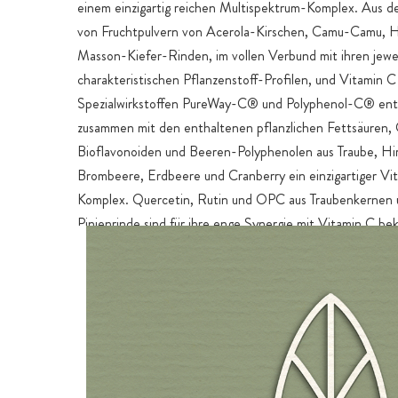
einem einzigartig reichen Multispektrum-Komplex. Aus d
von Fruchtpulvern von Acerola-Kirschen, Camu-Camu, 
Masson-Kiefer-Rinden, im vollen Verbund mit ihren jewei
charakteristischen Pflanzenstoff-Profilen, und Vitamin C
Spezialwirkstoffen PureWay-C® und Polyphenol-C® ent
zusammen mit den enthaltenen pflanzlichen Fettsäuren, 
Bioflavonoiden und Beeren-Polyphenolen aus Traube, H
Brombeere, Erdbeere und Cranberry ein einzigartiger Vi
Komplex. Quercetin, Rutin und OPC aus Traubenkernen
Pinienrinde sind für ihre enge Synergie mit Vitamin C be
auch eher unbekannte Pflanzenstoffe wie die Citrus-Bio
Hesperidin, Naringin, Apigenin und Naringenin unterstü
Vitamin C in seiner Wirkung.
Die natürlichen Vitamin-C-Quellen Acerola, Camu-Cam
Hagebutte sind als vollwertige Fruchtpulver enthalten. Q
und OPC stammen aus reiner Extraktion mit Wasser ode