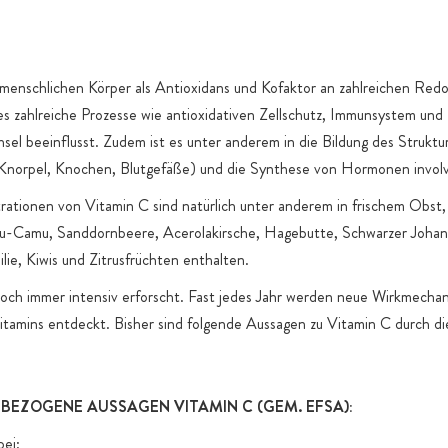
produktspez
atürlicherweise
oflavonoiden
 menschlichen Körper als Antioxidans und Kofaktor an zahlreichen Red
n, die im
 es zahlreiche Prozesse wie antioxidativen Zellschutz, Immunsystem und
an-Kapseln am
sel beeinflusst. Zudem ist es unter anderem in die Bildung des Struktu
lfsstoffe
 Knorpel, Knochen, Blutgefäße) und die Synthese von Hormonen involv
 anstelle von
ationen von Vitamin C sind natürlich unter anderem in frischem Obst
-Camu, Sanddornbeere, Acerolakirsche, Hagebutte, Schwarzer Johan
lie, Kiwis und Zitrusfrüchten enthalten.
och immer intensiv erforscht. Fast jedes Jahr werden neue Wirkmecha
itamins entdeckt. Bisher sind folgende Aussagen zu Vitamin C durch d
BEZOGENE AUSSAGEN VITAMIN C (GEM. EFSA):
bei: