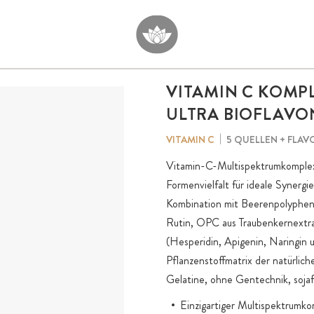
VITAMIN C KOMP
ULTRA BIOFLAVO
5 QUELLEN + FLA
VITAMIN C
Vitamin-C-Multispektrumkomplex 
Formenvielfalt für ideale Synerg
Kombination mit Beerenpolyphen
Rutin, OPC aus Traubenkernextra
(Hesperidin, Apigenin, Naringin u
Pflanzenstoffmatrix der natürlich
Gelatine, ohne Gentechnik, sojaf
Einzigartiger Multispektrumko