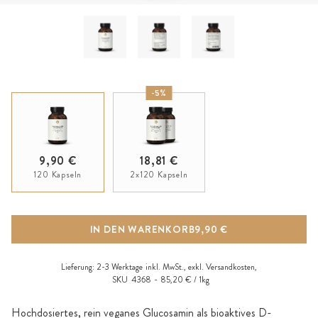
-5%
9,90 €
18,81 €
120 Kapseln
2x120 Kapseln
IN DEN WARENKORB
9,90 €
Lieferung:
2-3 Werktage
inkl. MwSt., exkl.
Versandkosten
,
SKU
4368
85,20 € / 1kg
Hochdosiertes, rein veganes Glucosamin als bioaktives D-