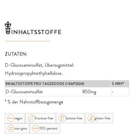
INHALTSSTOFFE
ZUTATEN:
D-Glucosaminsulfat, Überzugsmittel:
Hydroxypropylmethylcellulose.
INHALTSSTOFFE PRO TAGESDOSIS (1 KAPSELN)
% NRV*
D-Glucosaminsulfat
850mg
-
* % der Nährstoffbezugsmenge
vegan
fructose-free
lactose-free
gluten-free
non-gmo
100-percent