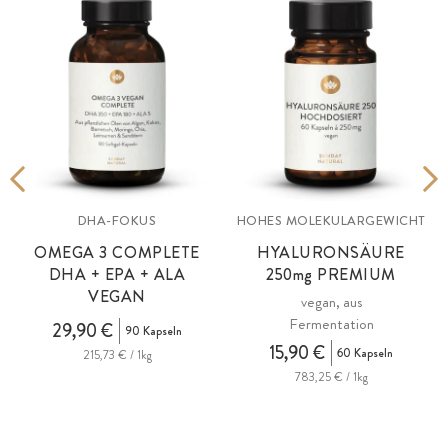
DHA-FOKUS
HOHES MOLEKULARGEWICHT
OMEGA 3 COMPLETE
HYALURONSÄURE
DHA + EPA + ALA
250
mg
PREMIUM
VEGAN
vegan, aus
Fermentation
i
29,90 €
90 Kapseln
15,90 €
60 Kapseln
215,73 € / 1kg
783,25 € / 1kg