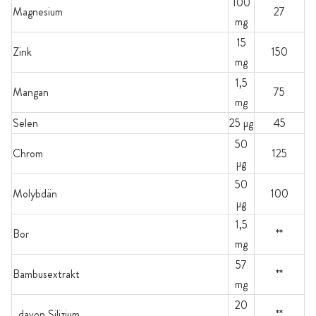
100
Magnesium
27
mg
15
Zink
150
mg
1,5
Mangan
75
mg
Selen
25 µg
45
50
Chrom
125
µg
50
Molybdän
100
µg
1,5
Bor
**
mg
57
Bambusextrakt
**
mg
20
davon Silizium
**