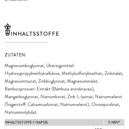
INHALTSSTOFFE
ZUTATEN:
Magnesiumbisglycinat, Überzugsmittel:
Hydroxypropylmethylcellulose, Methylsulfonylmethan, Zinkmalat,
Magnesiumtaurat, Zinkbisglycinat, Magnesiummalat,
Bambussprossen-Extrakt (Bambusa arundinacea),
Manganbisglycinat, Natriumborat, Zink-L-lysinat, Natriumselenit
(Trägerstoff: Calciumcarbonat, Natriumselenit), Chrompicolinat,
Natriummolybdat.
INHALTSSTOFFE / 1 KAPSEL
% NRV*