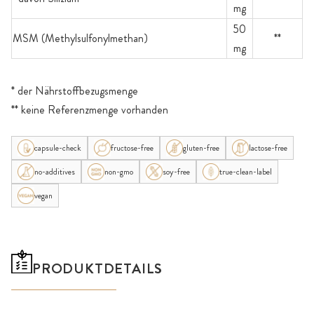
mg
50
MSM (Methylsulfonylmethan)
**
mg
* der Nährstoffbezugsmenge
** keine Referenzmenge vorhanden
capsule-check
fructose-free
gluten-free
lactose-free
no-additives
non-gmo
soy-free
true-clean-label
vegan
PRODUKTDETAILS