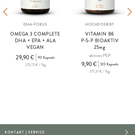
DHA-FOKUS
HOCHDOSIERT
OMEGA 3 COMPLETE
VITAMIN B6
DHA + EPA + ALA
P-5-P BIOAKTIV
VEGAN
25mg
aktives P5P
i
29,90 €
90 Kapseln
9,90 €
120 Kapseln
215,73 € / 1kg
317,31 € / 1kg
KONTAKT | SERVICE