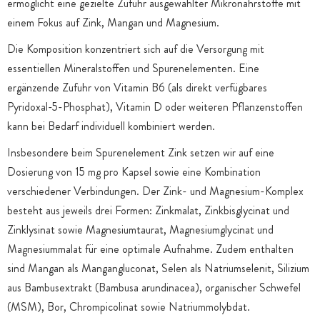
ermöglicht eine gezielte Zufuhr ausgewählter Mikronährstoffe mit
einem Fokus auf Zink, Mangan und Magnesium.
Die Komposition konzentriert sich auf die Versorgung mit
essentiellen Mineralstoffen und Spurenelementen. Eine
ergänzende Zufuhr von Vitamin B6 (als direkt verfügbares
Pyridoxal-5-Phosphat), Vitamin D oder weiteren Pflanzenstoffen
kann bei Bedarf individuell kombiniert werden.
Insbesondere beim Spurenelement Zink setzen wir auf eine
Dosierung von 15 mg pro Kapsel sowie eine Kombination
verschiedener Verbindungen. Der Zink- und Magnesium-Komplex
besteht aus jeweils drei Formen: Zinkmalat, Zinkbisglycinat und
Zinklysinat sowie Magnesiumtaurat, Magnesiumglycinat und
Magnesiummalat für eine optimale Aufnahme. Zudem enthalten
sind Mangan als Mangangluconat, Selen als Natriumselenit, Silizium
aus Bambusextrakt (Bambusa arundinacea), organischer Schwefel
(MSM), Bor, Chrompicolinat sowie Natriummolybdat.