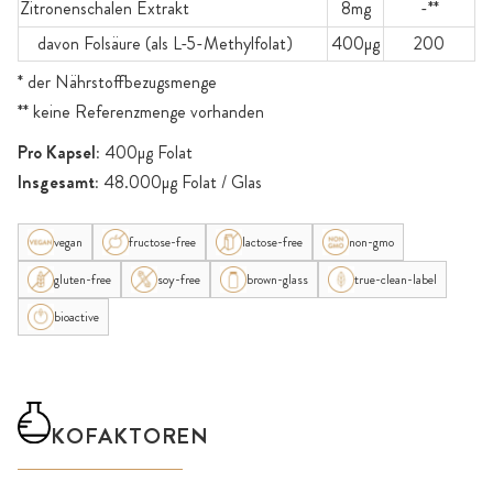
Zitronenschalen Extrakt
8mg
-**
davon Folsäure (als L-5-Methylfolat)
400µg
200
* der Nährstoffbezugsmenge
** keine Referenzmenge vorhanden
Pro Kapsel:
400µg Folat
Insgesamt:
48.000µg Folat / Glas
vegan
fructose-free
lactose-free
non-gmo
gluten-free
soy-free
brown-glass
true-clean-label
bioactive
KOFAKTOREN