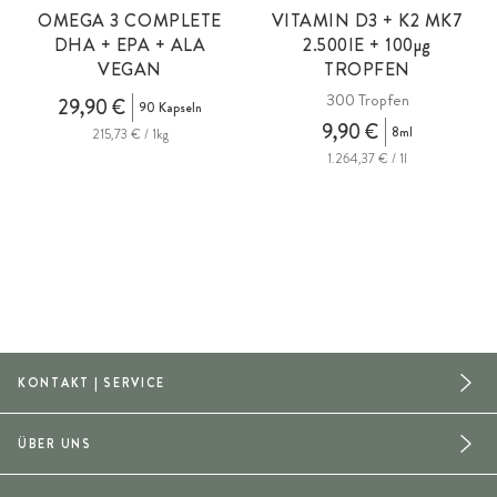
OMEGA 3 COMPLETE
VITAMIN D3 + K2 MK7
DHA + EPA + ALA
2.500IE + 100
µg
VEGAN
TROPFEN
300 Tropfen
29,90 €
90 Kapseln
9,90 €
8ml
215,73 € / 1kg
1.264,37 € / 1l
KONTAKT | SERVICE
ÜBER UNS