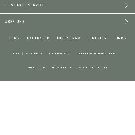
KONTAKT | SERVICE
ÜBER UNS
JOBS
FACEBOOK
INSTAGRAM
LINKEDIN
LINKS
AGB
WIDERRUF
DATENSCHUTZ
VERTRAG WIDERRUFEN
IMPRESSUM
NEWSLETTER
BARRIEREFREIHEIT