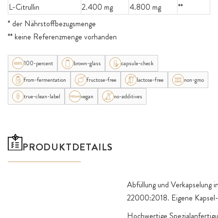
L-Citrullin
2.400 mg
4.800 mg
**
* der Nährstoffbezugsmenge
** keine Referenzmenge vorhanden
100-percent
brown-glass
capsule-check
from-fermentation
fructose-free
lactose-free
non-gmo
true-clean-label
vegan
no-additives
PRODUKTDETAILS
Abfüllung und Verkapselung
22000:2018. Eigene Kapsel-H
Hochwertige Spezialanfertigu