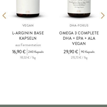
VEGAN
DHA-FOKUS
L-ARGININ BASE
OMEGA 3 COMPLETE
KAPSELN
DHA + EPA + ALA
VEGAN
aus Fermentation
i
16,90 €
29,90 €
240 Kapseln
90 Kapseln
93,53 € / 1kg
215,73 € / 1kg