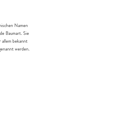
. Gründe dies erforderlich machen
inischen Namen
de Baumart. Sie
r allem bekannt
 genannt werden.