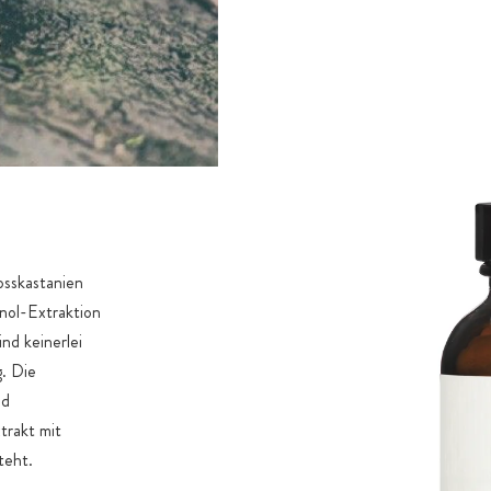
osskastanien
nol-Extraktion
nd keinerlei
g. Die
nd
trakt mit
teht.