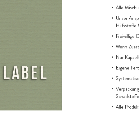
Alle Mischu
Unser Anspr
Hilfsstoffe
Freiwillige 
Wenn Zusätz
Nur Kapsel
Eigene Fert
Systematisc
Verpackung 
Schadstoff
Alle Produ
gesetzl. Au
Titandioxid
Zugesetzter