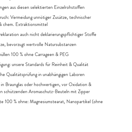
ngen aus diesen selektierten Einzelrohstoffen
uch: Vermeidung unnötiger Zusätze, technischer
 & chem. Extraktionsmittel
Deklaration auch nicht deklarierungspflichtiger Stoffe
e, bevorzugt wertvolle Natursubstanzen
hüllen 100 % ohne Carrageen & PEG
igung: unsere Standards für Reinheit & Qualität
he Qualitätsprüfung in unabhängigen Laboren
in Braunglas oder hochwertigen, vor Oxidation &
en schützenden Aromaschutz-Beuteln mit Zipper
kte 100 % ohne: Magnesiumstearat, Nanopartikel (ohne
snahmen), Gentechnik, künstliche Farb- & Aromastoffe,
 Zucker & Süßstoffe: nur, wenn funktionelle oder