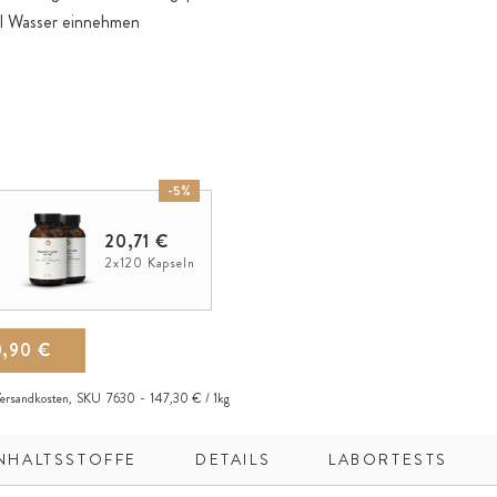
 ml Wasser einnehmen
-5%
20,71 €
2x120 Kapseln
0,90 €
ersandkosten
,
SKU
7630
147,30 € / 1kg
NHALTSSTOFFE
DETAILS
LABORTESTS