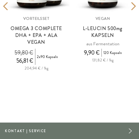
VORTEILSSET
VEGAN
OMEGA 3 COMPLETE
L-LEUCIN 500
mg
DHA + EPA + ALA
KAPSELN
VEGAN
aus Fermentation
59,80 €
9,90 €
120 Kapseln
2x90 Kapseln
56,81 €
131,82 € / 1kg
204,94 € / 1kg
KONTAKT | SERVICE