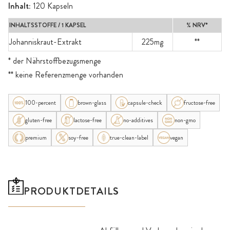
Inhalt:
120 Kapseln
INHALTSSTOFFE / 1 KAPSEL
% NRV*
Johanniskraut-Extrakt
225mg
**
* der Nährstoffbezugsmenge
** keine Referenzmenge vorhanden
100-percent
brown-glass
capsule-check
fructose-free
gluten-free
lactose-free
no-additives
non-gmo
premium
soy-free
true-clean-label
vegan
PRODUKTDETAILS