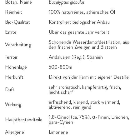
Botan. Name
Eucalyptus globulus
Reinheit
100% naturreines, ätherisches Öl
Bio-Qualität
Kontrolliert biologischer Anbau
Ernte
Über das gesamte Jahr verteilt
Schonende Wasserdampfdestillation, aus
Verarbeitung
den frischen Zweigen und Blättern
Terroir
Andalusien (Reg.), Spanien
Höhenlage
500-800m
Herkunft
Direkt von der Farm mit eigener Destille
sehr aromatisch, kampferartig, frisch,
Duft
leicht scharf
erfrischend, klärend, stark wärmend,
Wirkung
aktivierend, reinigend
1,8-Cineol (ca. 75%), ɑ-Pinen, Limonen,
Hauptbestandteile
para-Cymen
Allergene
Limonene