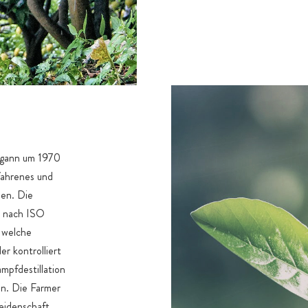
egann um 1970
rfahrenes und
ien. Die
g nach ISO
 welche
er kontrolliert
pfdestillation
en. Die Farmer
Leidenschaft