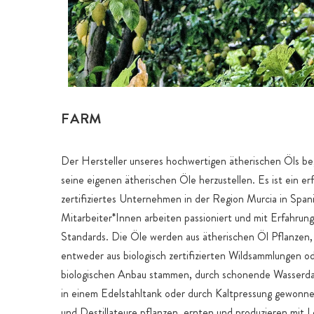
FARM
Der Hersteller unseres hochwertigen ätherischen Öls b
seine eigenen ätherischen Öle herzustellen. Es ist ein e
zertifiziertes Unternehmen in der Region Murcia in Span
Mitarbeiter*Innen arbeiten passioniert und mit Erfahrun
Standards. Die Öle werden aus ätherischen Öl Pflanzen,
entweder aus biologisch zertifizierten Wildsammlungen od
biologischen Anbau stammen, durch schonende Wasserdam
in einem Edelstahltank oder durch Kaltpressung gewonn
und Destillateure pflanzen, ernten und produzieren mit 