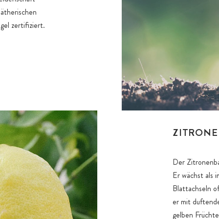
 ätherischen
l zertifiziert.
ZITRONE
Der Zitronenba
Er wächst als 
Blattachseln o
er mit duftend
gelben Früchte