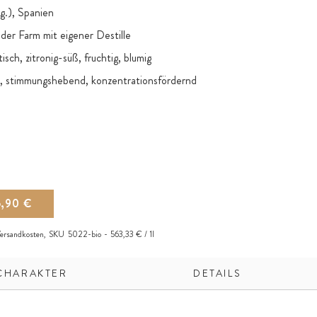
g.), Spanien
der Farm mit eigener Destille
isch, zitronig-süß, fruchtig, blumig
d, stimmungshebend, konzentrationsfördernd
-Pinen, ɣ-Terpinen
inene, Citral, Geranyl Acetate, Terpineol, Terpinolene,
Beta-Caryophyllene, Alpha-Terpinene, Geraniol, Camphor,
6,90 €
ersandkosten
,
SKU
5022-bio
563,33 € / 1l
CHARAKTER
DETAILS