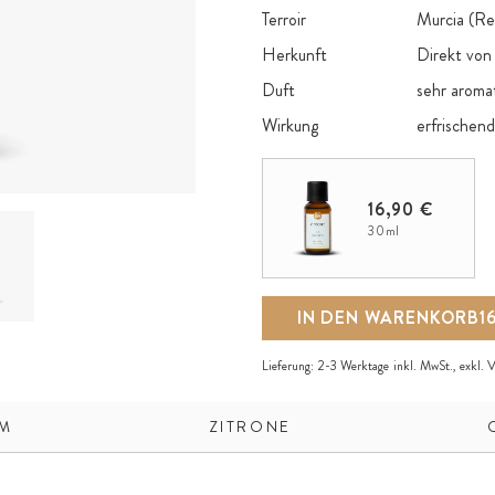
Terroir
Murcia (Re
Herkunft
Direkt von 
Duft
sehr aromat
Wirkung
erfrischen
Hauptbestandteile
Limonen, β
Limonene, P
16,90 €
Allergene
Linalool, 
Citronellol
30ml
IN DEN WARENKORB
1
Lieferung:
2-3 Werktage
inkl. MwSt., exkl.
V
M
ZITRONE