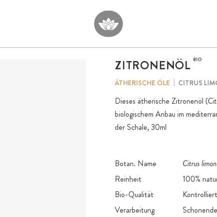
BIO
ZITRONENÖL
CITRUS LI
ÄTHERISCHE ÖLE
Dieses ätherische Zitronenöl (
Cit
biologischem Anbau im mediterran
der Schale, 30ml
Botan. Name
Citrus limon
Reinheit
100% natur
Bio-Qualität
Kontrollier
Verarbeitung
Schonende 