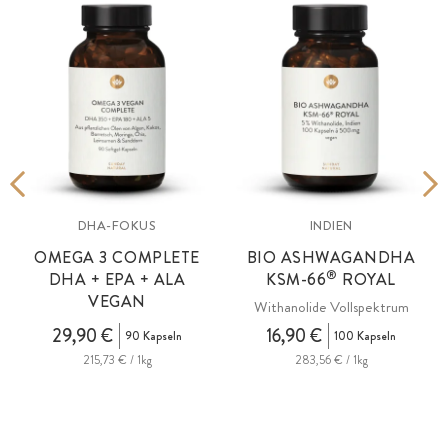
DHA-FOKUS
INDIEN
OMEGA 3 COMPLETE
BIO ASHWAGANDHA
®
DHA + EPA + ALA
KSM
-66
ROYAL
VEGAN
Withanolide Vollspektrum
in
29,90 €
16,90 €
90 Kapseln
100 Kapseln
215,73 € / 1kg
283,56 € / 1kg