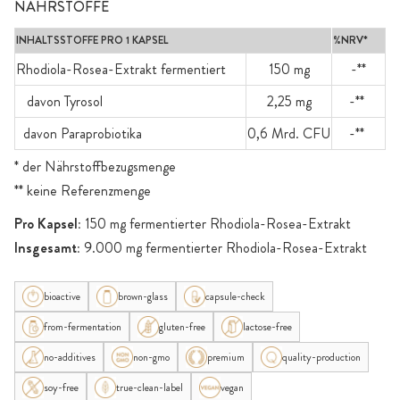
NÄHRSTOFFE
INHALTSSTOFFE PRO 1 KAPSEL
%NRV*
Rhodiola-Rosea-Extrakt fermentiert
150 mg
-**
davon Tyrosol
2,25 mg
-**
davon Paraprobiotika
0,6 Mrd. CFU
-**
* der Nährstoffbezugsmenge
** keine Referenzmenge
Pro Kapsel:
150 mg fermentierter Rhodiola-Rosea-Extrakt
Insgesamt:
9.000 mg fermentierter Rhodiola-Rosea-Extrakt
bioactive
brown-glass
capsule-check
from-fermentation
gluten-free
lactose-free
no-additives
non-gmo
premium
quality-production
soy-free
true-clean-label
vegan