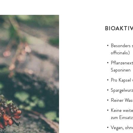
BIOAKTI
Besonders s
officinalis)
Pflanzenext
Saponinen
Pro Kapsel 
Spargelwurz
Reiner Wass
Keine weit
zum Einsatz
Vegan, ohn