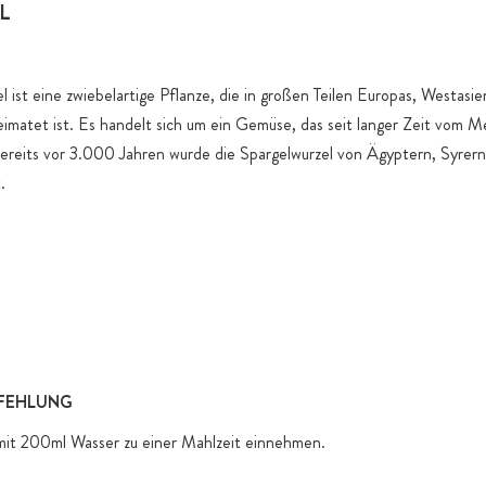
produktspez
L
l ist eine zwiebelartige Pflanze, die in großen Teilen Europas, Westasi
imatet ist. Es handelt sich um ein Gemüse, das seit langer Zeit vom 
ereits vor 3.000 Jahren wurde die Spargelwurzel von Ägyptern, Syrer
.
FEHLUNG
 mit 200ml Wasser zu einer Mahlzeit einnehmen.