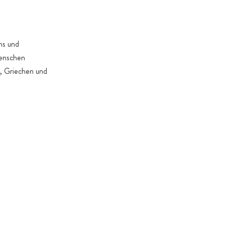
. Gründe dies erforderlich machen
ens und
Menschen
n, Griechen und