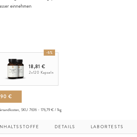
Wasser einnehmen
-5%
18,81 €
2x120 Kapseln
,90 €
ersandkosten
,
SKU
7636
176,79 € / 1kg
INHALTSSTOFFE
DETAILS
LABORTESTS