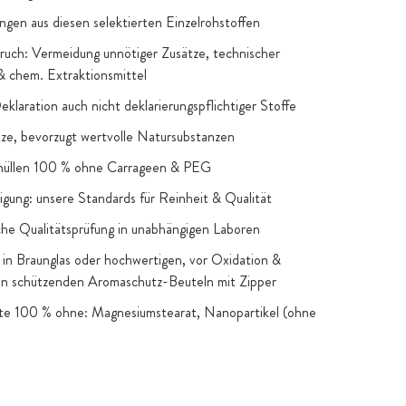
ngen aus diesen selektierten Einzelrohstoffen
uch: Vermeidung unnötiger Zusätze, technischer
 & chem. Extraktionsmittel
Deklaration auch nicht deklarierungspflichtiger Stoffe
e, bevorzugt wertvolle Natursubstanzen
hüllen 100 % ohne Carrageen & PEG
igung: unsere Standards für Reinheit & Qualität
he Qualitätsprüfung in unabhängigen Laboren
in Braunglas oder hochwertigen, vor Oxidation &
en schützenden Aromaschutz-Beuteln mit Zipper
kte 100 % ohne: Magnesiumstearat, Nanopartikel (ohne
snahmen), Gentechnik, künstliche Farb- & Aromastoffe,
 Zucker & Süßstoffe: nur, wenn funktionelle oder