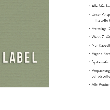
Alle Mischu
Unser Anspr
Hilfsstoffe
Freiwillige 
Wenn Zusätz
Nur Kapsel
Eigene Fert
Systematisc
Verpackung 
Schadstoff
Alle Produ
gesetzl. Au
Titandioxid
Zugesetzter