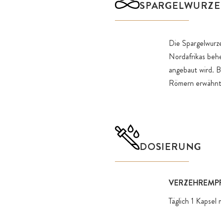
SPARGELWURZE
Die Spargelwurze
Nordafrikas behe
angebaut wird. B
Römern erwähnt
DOSIERUNG
VERZEHREMP
Täglich 1 Kapsel