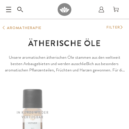
FILTER
AROMATHERAPIE
ÄTHERISCHE ÖLE
Unsere aromatischen ätherischen Öle stammen aus den weltweit
besten Anbaugebieten und werden ausschließlich aus besonders
aromatischen Pflanzenteilen, Früchten und Harzen gewonnen. Für die
herausragende Qualität und Diversität unserer Öle achten wir
besonders auf Terroir, naturnahen biologischen Anbau oder
Wildsammlung sowie die langjährige Erfahrung der Farmer und
Destillateure. Das Zusammenspiel dieser Faktoren bildet die Grundlage
für unsere besonders aromatischen ätherischen Öle, 100 % natürlich
und rein sowie garantiert frei von Konservierungs- oder Zusatzstoffen.
IN KÜRZE WIEDER
VERFÜGBAR