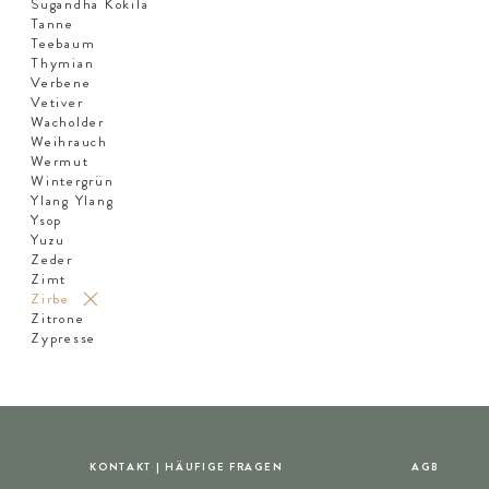
Sugandha Kokila
Tanne
Teebaum
Thymian
Verbene
Vetiver
Wacholder
Weihrauch
Wermut
Wintergrün
Ylang Ylang
Ysop
Yuzu
Zeder
Zimt
Zirbe
Zitrone
Zypresse
KONTAKT | HÄUFIGE FRAGEN
AGB