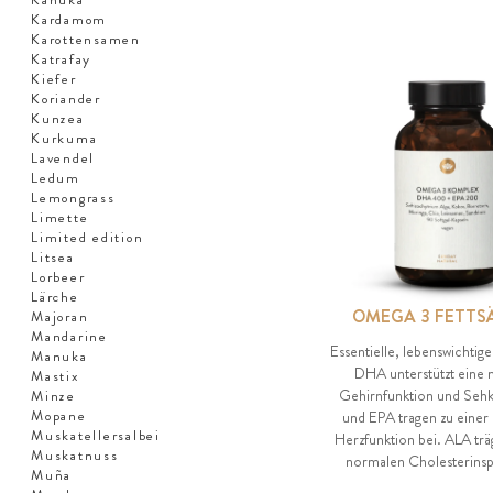
Kardamom
Karottensamen
Katrafay
Kiefer
Koriander
Kunzea
Kurkuma
Lavendel
Ledum
Lemongrass
Limette
Limited edition
Litsea
Lorbeer
Lärche
OMEGA 3 FETTS
Majoran
Mandarine
Essentielle, lebenswichtige
Manuka
DHA unterstützt eine
Mastix
Gehirnfunktion und Seh
Minze
Mopane
und EPA tragen zu einer
Muskatellersalbei
Herzfunktion bei. ALA trä
Muskatnuss
normalen Cholesterinspi
Muña