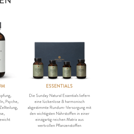
EN
UM
ESSENTIALS
öpfung,
Die Sunday Natural Essentials liefern
ln, Psyche,
eine lückenlose & harmonisch
ellteilung,
abgestimmte Rundum-Versorgung mit
se,
den wichtigsten Nährstoffen in einer
gewicht
einzigartig reichen Matrix aus
wertvollen Pflanzenstoffen