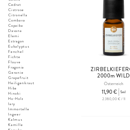
Cedrat
Cistrose
Citronella
Combava
Copaiba
Davana
Elemi
Estragon
Eukalyptus
Fenchel
Fichte
Flouve
Fragonia
ZIRBELKIEFE
Geranie
2000m
WIL
Grapefruit
Heiligenkraut
Österreich
Hiba
11,90 €
5ml
Hinoki
Ho-Holz
2.380,00 € / 1l
Iary
Immortelle
Ingwer
Kalmus
Kamille
Kanuka