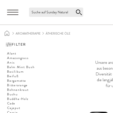
Suche auf Sunday Natural
AROMATHERAPIE
ÄTHERISCHE ÖLE
FILTER
Alant
Amazongrass
Unsere aro
Anis
Balm Mint Bush
aus beson
Basilikum
Diversität
Beifuß
die langj
Bergamotte
für 
Bitterorange
Bohnenkraut
Buchu
Buddha-Holz
Cade
Cajeput
Cassia