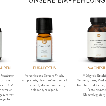
UNSERE EMPFEHLUNG
ÄUREN
EUKALYPTUS
MAGNESI
 Fettsäuren.
Verschiedene Sorten: Frisch,
Müdigkeit, Ersch
 normale
kampferartig, leicht süß und scharf
Nervensystem, Muske
kraft. DHA
Erfrischend, klärend, wärmend,
Knochen und Zähne, Z
 normalen
belebend, reinigend.
Proteinsynthe
gt zu einem
Elektrolytgleich
egel bei.