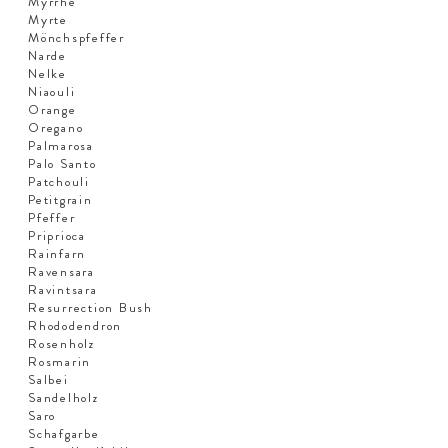
Myrrhe
Myrte
Mönchspfeffer
Narde
Nelke
Niaouli
Orange
Oregano
Palmarosa
Palo Santo
Patchouli
Petitgrain
Pfeffer
Priprioca
Rainfarn
Ravensara
Ravintsara
Resurrection Bush
Rhododendron
Rosenholz
Rosmarin
Salbei
Sandelholz
Saro
Schafgarbe