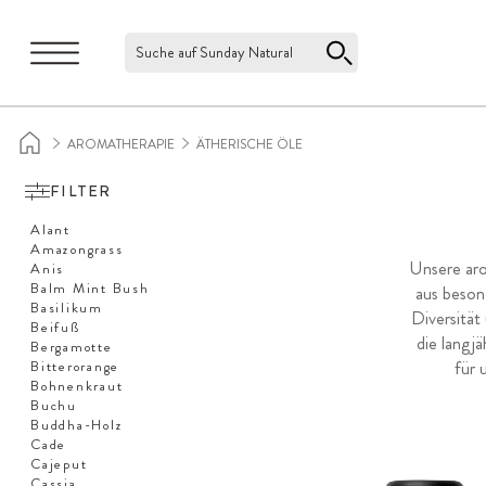
Suche auf Sunday Natural
AROMATHERAPIE
ÄTHERISCHE ÖLE
FILTER
Alant
Amazongrass
Unsere aro
Anis
Balm Mint Bush
aus beson
Basilikum
Diversität
Beifuß
die langj
Bergamotte
für 
Bitterorange
Bohnenkraut
Buchu
Buddha-Holz
Cade
Cajeput
Cassia