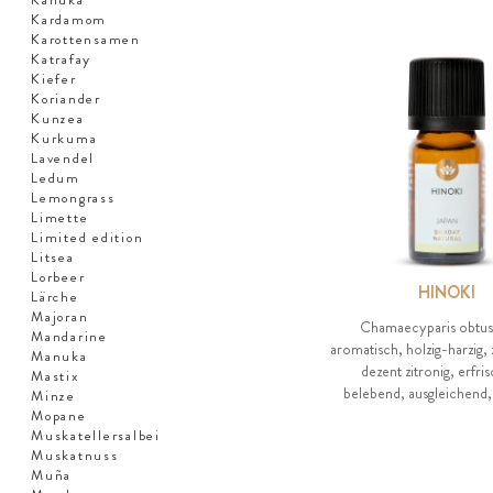
Kardamom
Karottensamen
Katrafay
Kiefer
Koriander
Kunzea
Kurkuma
Lavendel
Ledum
Lemongrass
Limette
Limited edition
Litsea
Lorbeer
HINOKI
Lärche
Majoran
Chamaecyparis obtus
Mandarine
aromatisch, holzig-harzig, 
Manuka
dezent zitronig, erfri
Mastix
belebend, ausgleichend
Minze
Mopane
Muskatellersalbei
Muskatnuss
Muña