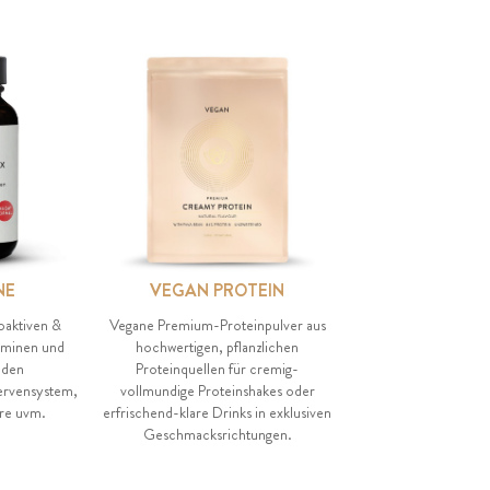
NE
VEGAN PROTEIN
oaktiven &
Vegane Premium-Proteinpulver aus
aminen und
hochwertigen, pflanzlichen
 den
Proteinquellen für cremig-
ervensystem,
vollmundige Proteinshakes oder
re uvm.
erfrischend-klare Drinks in exklusiven
Geschmacksrichtungen.