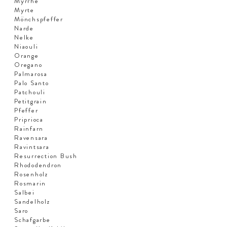
Myrrhe
Myrte
Mönchspfeffer
Narde
Nelke
Niaouli
Orange
Oregano
Palmarosa
Palo Santo
Patchouli
Petitgrain
Pfeffer
Priprioca
Rainfarn
Ravensara
Ravintsara
Resurrection Bush
Rhododendron
Rosenholz
Rosmarin
Salbei
Sandelholz
Saro
Schafgarbe