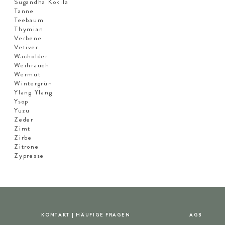
Sugandha Kokila
Tanne
Teebaum
Thymian
Verbene
Vetiver
Wacholder
Weihrauch
Wermut
Wintergrün
Ylang Ylang
Ysop
Yuzu
Zeder
Zimt
Zirbe
Zitrone
Zypresse
KONTAKT | HÄUFIGE FRAGEN
AGB