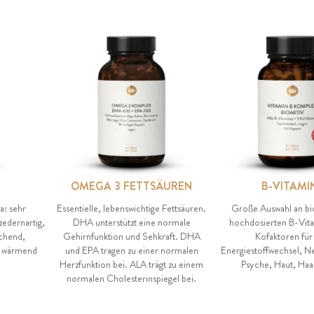
OMEGA 3 FETTSÄUREN
B-VITAMI
a: sehr
Essentielle, lebenswichtige Fettsäuren.
Große Auswahl an bi
zedernartig,
DHA unterstützt eine normale
hochdosierten B-Vit
schend,
Gehirnfunktion und Sehkraft. DHA
Kofaktoren für
, wärmend
und EPA tragen zu einer normalen
Energiestoffwechsel, N
Herzfunktion bei. ALA trägt zu einem
Psyche, Haut, Haa
normalen Cholesterinspiegel bei.