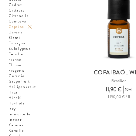
Cedrat
Cistrose
Citronella
Combava
Copaiba
Davana
Elemi
Estragon
Eukalyptus
Fenchel
Fichte
Flouve
Fragonia
COPAIBAÖL W
Geranie
Brasilien
Grapefruit
Heiligenkraut
11,90 €
10ml
Hiba
1.190,00 € / 1l
Hinoki
Ho-Holz
Iary
Immortelle
Ingwer
Kalmus
Kamille
Kanuka