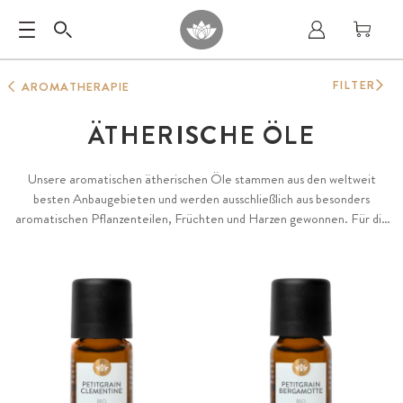
FILTER
AROMATHERAPIE
ÄTHERISCHE ÖLE
Unsere aromatischen ätherischen Öle stammen aus den weltweit
besten Anbaugebieten und werden ausschließlich aus besonders
aromatischen Pflanzenteilen, Früchten und Harzen gewonnen. Für die
herausragende Qualität und Diversität unserer Öle achten wir
besonders auf Terroir, naturnahen biologischen Anbau oder
Wildsammlung sowie die langjährige Erfahrung der Farmer und
Destillateure. Das Zusammenspiel dieser Faktoren bildet die Grundlage
für unsere besonders aromatischen ätherischen Öle, 100 % natürlich
und rein sowie garantiert frei von Konservierungs- oder Zusatzstoffen.