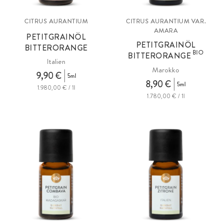
CITRUS AURANTIUM
CITRUS AURANTIUM VAR.
AMARA
PETITGRAINÖL
PETITGRAINÖL
BITTERORANGE
BIO
BITTERORANGE
Italien
Marokko
9,90 €
5ml
8,90 €
5ml
1.980,00 € / 1l
1.780,00 € / 1l