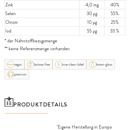
Zink
4,0 mg
40%
Selen
30 µg
55%
Chrom
10 µg
25%
Iod
55 µg
33 %
* der Nährstoffbezugsmenge
** keine Referenzmenge vorhanden
vegan
lactose-free
true-clean-label
brown-glass
premium
PRODUKTDETAILS
"Eigene Herstellung in Europa