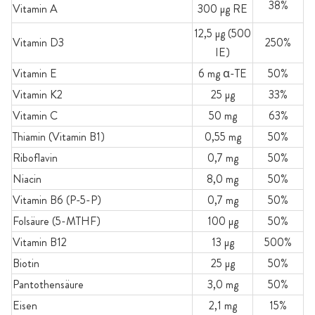
38%
Vitamin A
300 µg RE
12,5 µg (500
Vitamin D3
250%
IE)
Vitamin E
6 mg α-TE
50%
Vitamin K2
25 µg
33%
Vitamin C
50 mg
63%
Thiamin (Vitamin B1)
0,55 mg
50%
Riboflavin
0,7 mg
50%
Niacin
8,0 mg
50%
Vitamin B6 (P-5-P)
0,7 mg
50%
Folsäure (5-MTHF)
100 µg
50%
Vitamin B12
13 µg
500%
Biotin
25 µg
50%
Pantothensäure
3,0 mg
50%
Eisen
2,1 mg
15%