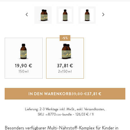
-5%
19,90 €
37,81 €
150ml
2x150ml
IN DEN WARENKORB
39,80 €
37,81 €
Lieferung:
2-3 Werktage
inkl. MwSt., exkl.
Versandkosten
,
SKU
8770
-bundle
126,03 € / 1l
N
CDE
Besonders verfügbarer Multi-Nährstoff-Komplex für Kinder in