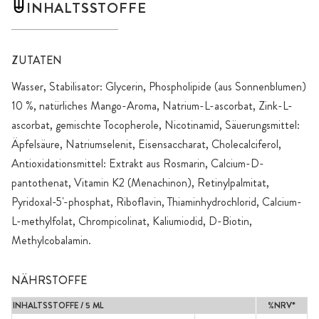
INHALTSSTOFFE
ZUTATEN
Wasser, Stabilisator: Glycerin, Phospholipide (aus Sonnenblumen)
10 %, natürliches Mango-Aroma, Natrium-L-ascorbat, Zink-L-
ascorbat, gemischte Tocopherole, Nicotinamid, Säuerungsmittel:
Äpfelsäure, Natriumselenit, Eisensaccharat, Cholecalciferol,
Antioxidationsmittel: Extrakt aus Rosmarin, Calcium-D-
pantothenat, Vitamin K2 (Menachinon), Retinylpalmitat,
Pyridoxal-5'-phosphat, Riboflavin, Thiaminhydrochlorid, Calcium-
L-methylfolat, Chrompicolinat, Kaliumiodid, D-Biotin,
Methylcobalamin.
NÄHRSTOFFE
INHALTSSTOFFE / 5 ML
%NRV*