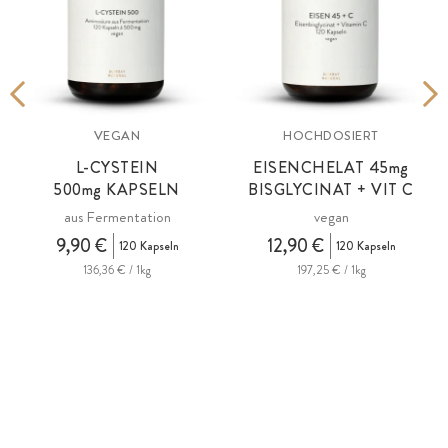
VEGAN
HOCHDOSIERT
L-CYSTEIN
EISENCHELAT 45
mg
500
mg
KAPSELN
BISGLYCINAT + VIT C
aus Fermentation
vegan
9,90 €
12,90 €
120 Kapseln
120 Kapseln
136,36 € / 1kg
197,25 € / 1kg